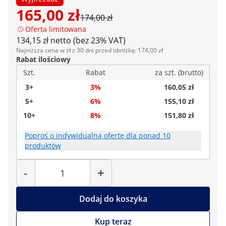
165,00 zł
174,00 zł
Oferta limitowana
134,15 zł netto (bez 23% VAT)
Najniższa cena w zł z 30 dni przed obniżką: 174,00 zł
Rabat ilościowy
Szt.
Rabat
za szt. (brutto)
3+
3%
160,05 zł
5+
6%
155,10 zł
10+
8%
151,80 zł
Poproś o indywidualną ofertę dla ponad 10
produktów
Liczba
-
+
Dodaj do koszyka
Kup teraz