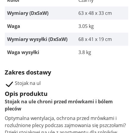
Kolor
Czarny
Wymiary (DxSxW)
63 x 48 x 33 cm
Waga
3.05 kg
Wymiary wysyłki (DxSxW)
68 x 41 x 19 cm
Waga wysyłki
3.8 kg
Zakres dostawy
Stojak na ul
Opis produktu
Stojak na ule chroni przed mrówkami i bólem
pleców
Optymalna wentylacja, ochrona przed mrówkami i
rozluźnione plecy podczas zajmowania się pszczołami?
Dzięki stojakowi na ule z asortymentu dla rolników