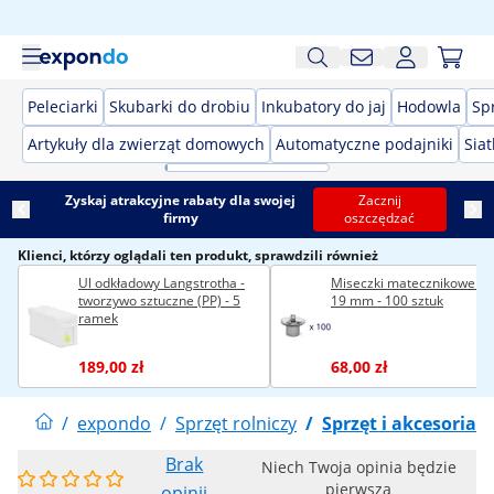
Peleciarki
Skubarki do drobiu
Inkubatory do jaj
Hodowla
Spr
Artykuły dla zwierząt domowych
Automatyczne podajniki
Siat
Zyskaj atrakcyjne rabaty dla swojej
Zacznij
firmy
oszczędzać
Klienci, którzy oglądali ten produkt, sprawdzili również
Ul odkładowy Langstrotha -
Miseczki matecznikowe - 1
tworzywo sztuczne (PP) - 5
19 mm - 100 sztuk
ramek
189,00 zł
68,00 zł
/
expondo
/
Sprzęt rolniczy
/
Sprzęt i akcesoria p
Brak
Niech Twoja opinia będzie
pierwsza
opinii