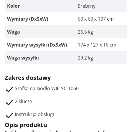
Kolor
Srebrny
Wymiary (DxSxW)
60 x 60 x 107 cm
Waga
26.5 kg
Wymiary wysyłki (DxSxW)
174 x 127 x 16 cm
Waga wysyłki
29.2 kg
Zakres dostawy
Szafka na siodło WIE-SC-1060
2 klucze
Instrukcja obsługi
Opis produktu