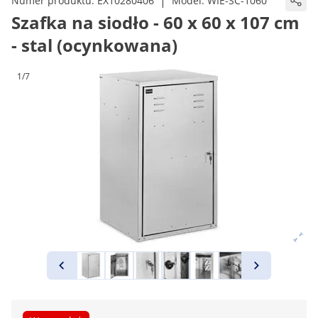
|
Numer produktu:
EX10280406
Model:
WIE-SC-1060
Szafka na siodło - 60 x 60 x 107 cm
- stal (ocynkowana)
1/7