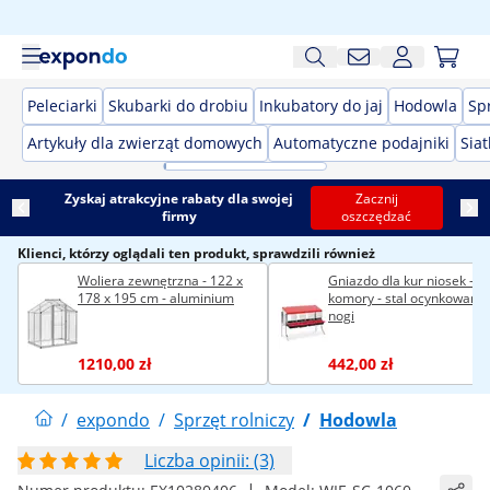
Peleciarki
Skubarki do drobiu
Inkubatory do jaj
Hodowla
Spr
Artykuły dla zwierząt domowych
Automatyczne podajniki
Siat
Zyskaj atrakcyjne rabaty dla swojej
Zacznij
firmy
oszczędzać
Klienci, którzy oglądali ten produkt, sprawdzili również
Woliera zewnętrzna - 122 x
Gniazdo dla kur niosek - 4
178 x 195 cm - aluminium
komory - stal ocynkowana 
nogi
1210,00 zł
442,00 zł
/
expondo
/
Sprzęt rolniczy
/
Hodowla
Liczba opinii: (3)