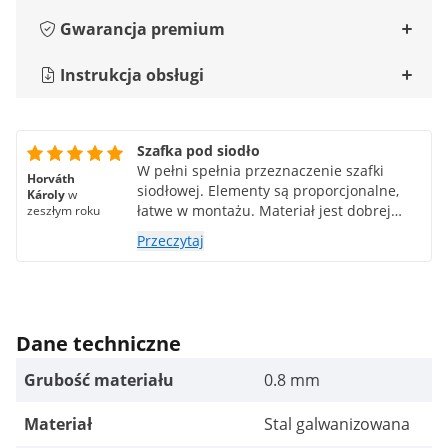
Gwarancja premium
Instrukcja obsługi
Szafka pod siodło
W pełni spełnia przeznaczenie szafki
Horváth
siodłowej. Elementy są proporcjonalne,
Károly
w
łatwe w montażu. Materiał jest dobrej
zeszłym roku
jakości i trwały. Można go łatwo przenosić,
Przeczytaj
instalując cztery koła i dwa uchwyty do
podnoszenia. Kupno go było dobrą
decyzją.
Dane techniczne
Grubość materiału
0.8 mm
Materiał
Stal galwanizowana