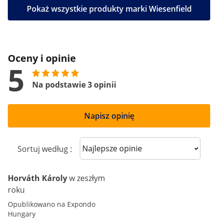
Pokaż wszystkie produkty marki Wiesenfield
Oceny i opinie
5
Na podstawie 3 opinii
Napisz opinię
Sort reviews
Sortuj według :
Horváth Károly
w zeszłym
roku
Opublikowano na Expondo
Hungary