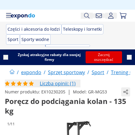
Części i akcesoria do łodzi
Teleskopy i lornetki
Sport
Sporty wodne
Zyskaj atrakcyjne rabaty dla swojej
Zacznij
firmy
oszczędzać
/
expondo
/
Sprzęt sportowy
/
Sport
/
Trening si
Liczba opinii: (1)
|
Numer produktu:
EX10230205
Model:
GR-MG53
Poręcz do podciągania kolan - 135
kg
1/11