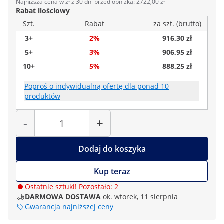
Najniższa cena w zł z 30 dni przed obniżką: 2722,00 zł
Rabat ilościowy
Szt.
Rabat
za szt. (brutto)
3+
2%
916,30 zł
5+
3%
906,95 zł
10+
5%
888,25 zł
Poproś o indywidualną ofertę dla ponad 10
produktów
Liczba
-
+
Dodaj do koszyka
Kup teraz
Ostatnie sztuki! Pozostało: 2
DARMOWA DOSTAWA
ok. wtorek, 11 sierpnia
Gwarancja najniższej ceny