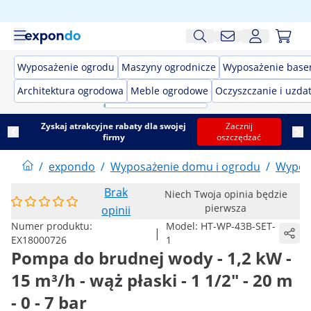
Wyposażenie ogrodu
Maszyny ogrodnicze
Wyposażenie bas
Architektura ogrodowa
Meble ogrodowe
Oczyszczanie i uzda
Zyskaj atrakcyjne rabaty dla swojej
Zacznij
firmy
oszczędzać
/
expondo
/
Wyposażenie domu i ogrodu
/
Wypos
Brak
Niech Twoja opinia będzie
pierwsza
opinii
Numer produktu:
Model:
HT-WP-43B-SET-
|
EX18000726
1
Pompa do brudnej wody - 1,2 kW -
15 m³/h - wąż płaski - 1 1/2" - 20 m
- 0 - 7 bar