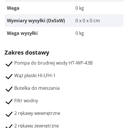
Waga
0 kg
Wymiary wysyłki (DxSxW)
0 x 0 x 0 cm
Waga wysyłki
0 kg
Zakres dostawy
Pompa do brudnej wody HT-WP-43B
Wąż płaski HI-LFH-1
Butelka do mieszania
Filtr wodny
2 rękawy wewnętrzne
2 rękawy zewnętrzne