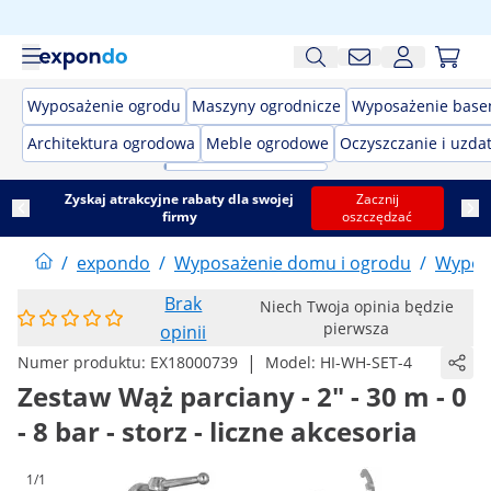
Wyposażenie ogrodu
Maszyny ogrodnicze
Wyposażenie bas
Architektura ogrodowa
Meble ogrodowe
Oczyszczanie i uzda
Zyskaj atrakcyjne rabaty dla swojej
Zacznij
firmy
oszczędzać
/
expondo
/
Wyposażenie domu i ogrodu
/
Wypos
Brak
Niech Twoja opinia będzie
pierwsza
opinii
|
Numer produktu:
EX18000739
Model:
HI-WH-SET-4
Zestaw Wąż parciany - 2" - 30 m - 0
- 8 bar - storz - liczne akcesoria
1/1