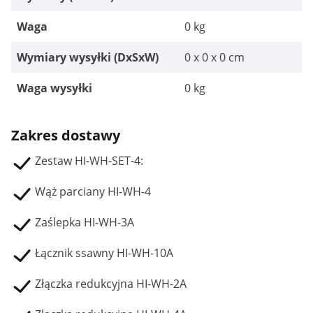
Waga
0 kg
Wymiary wysyłki (DxSxW)
0 x 0 x 0 cm
Waga wysyłki
0 kg
Zakres dostawy
Zestaw HI-WH-SET-4:
Wąż parciany HI-WH-4
Zaślepka HI-WH-3A
Łącznik ssawny HI-WH-10A
Złączka redukcyjna HI-WH-2A