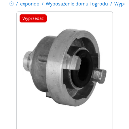
/
expondo
/
Wyposażenie domu i ogrodu
/
Wypos
Wyprzedaż