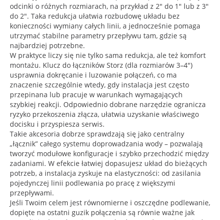
odcinki o różnych rozmiarach, na przykład z 2" do 1" lub z 3"
do 2". Taka redukcja ułatwia rozbudowę układu bez
konieczności wymiany całych linii, a jednocześnie pomaga
utrzymać stabilne parametry przepływu tam, gdzie są
najbardziej potrzebne.
W praktyce liczy się nie tylko sama redukcja, ale też komfort
montażu. Klucz do łączników Storz (dla rozmiarów 3–4")
usprawnia dokręcanie i luzowanie połączeń, co ma
znaczenie szczególnie wtedy, gdy instalacja jest często
przepinana lub pracuje w warunkach wymagających
szybkiej reakcji. Odpowiednio dobrane narzędzie ogranicza
ryzyko przekoszenia złącza, ułatwia uzyskanie właściwego
docisku i przyspiesza serwis.
Takie akcesoria dobrze sprawdzają się jako centralny
„łącznik” całego systemu doprowadzania wody – pozwalają
tworzyć modułowe konfiguracje i szybko przechodzić między
zadaniami. W efekcie łatwiej dopasujesz układ do bieżących
potrzeb, a instalacja zyskuje na elastyczności: od zasilania
pojedynczej linii podlewania po pracę z większymi
przepływami.
Jeśli Twoim celem jest równomierne i oszczędne podlewanie,
dopięte na ostatni guzik połączenia są równie ważne jak