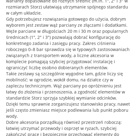
warianty dopasowane do różnych średnic (m.in. 1", 2" i 3" w
rozmiarach Storz) ułatwiają utrzymanie spójnego standardu
w całym układzie.
Gdy potrzebujesz rozwiązania gotowego do użycia, dobrym
wyborem jest zestaw wąż parciany ze złączami i dodatkami.
Węże parciane w długościach 20 m i 30 m oraz popularnych
średnicach (1", 2" i 3") pozwalają dobrać konfigurację do
konkretnego zadania i zasięgu pracy. Zakres ciśnienia
roboczego 0–8 bar sprawdza się w typowych zastosowaniach
związanych z transportem wody, a liczne akcesoria w
komplecie pomagają szybciej przygotować instalację i
ograniczyć liczbę osobno dobieranych elementów.
Takie zestawy są szczególnie wygodne tam, gdzie liczy się
mobilność: w ogrodzie, wokół domu, na działce czy w
zapleczu technicznym. Wąż parciany po opróżnieniu jest
łatwy do złożenia i przenoszenia, a zgodność elementów w
standardzie Storz sprzyja szybkiej wymianie odcinków.
Dzięki temu sprawnie zorganizujesz stanowisko pracy, nawet
jeśli często zmieniasz miejsce podlewania lub punkt poboru
wody.
Dobre akcesoria porządkują również przestrzeń roboczą:
łatwiej utrzymać przewody i osprzęt w ryzach, szybciej
zakończyć pracę i bezpiecznie przechować elementy do