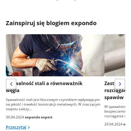
Zainspiruj się blogiem expondo
Spawalność stali a równoważnik
Zastosowan
węgla
rozciągania
spawów
Spawalność stali jest kluczowym czynnikiem wpływającym
na jakość i trwałość konstrukcji metalowych. W znaczącym
W spawalnictwie
stopniu zależy…
bezpieczeństwa i
rozciągania sta
30.04.2024
expondo expert
29.04.2024
exp
Przeczytaj