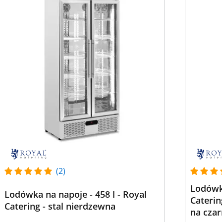
(2)
Lodówka
Lodówka na napoje - 458 l - Royal
Cateri
Catering - stal nierdzewna
na cza