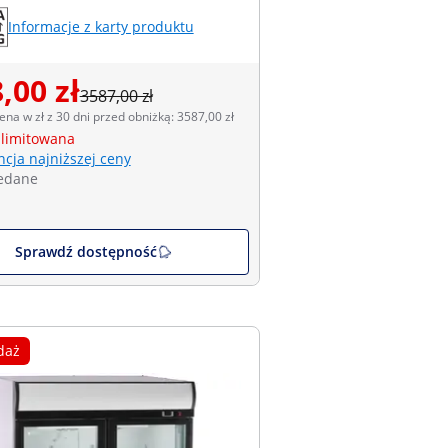
Informacje z karty produktu
,00 zł
3587,00 zł
ena w zł z 30 dni przed obniżką: 3587,00 zł
 limitowana
cja najniższej ceny
edane
Sprawdź dostępność
daż