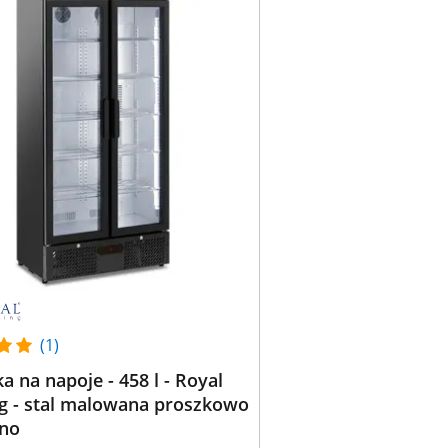
(1)
 na napoje - 458 l - Royal
ng - stal malowana proszkowo
rno