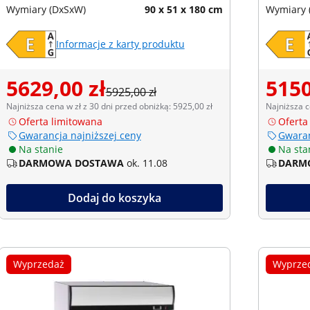
Wymiary (DxSxW)
90 x 51 x 180 cm
Wymiary 
Informacje z karty produktu
5629,00 zł
5150
5925,00 zł
Najniższa cena w zł z 30 dni przed obniżką: 5925,00 zł
Najniższa c
Oferta limitowana
Oferta
Gwarancja najniższej ceny
Gwaran
Na stanie
Na sta
DARMOWA DOSTAWA
ok. 11.08
DARM
Dodaj do koszyka
Wyprzedaż
Wyprze