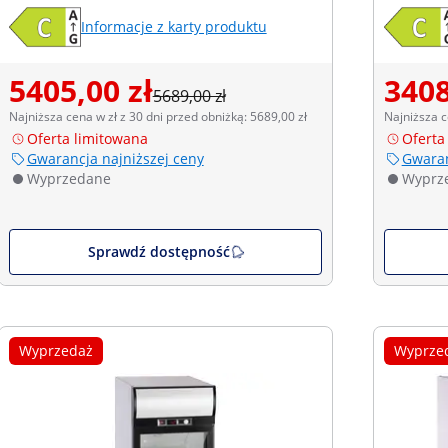
Informacje z karty produktu
5405,00 zł
3408
5689,00 zł
Najniższa cena w zł z 30 dni przed obniżką: 5689,00 zł
Najniższa c
Oferta limitowana
Oferta
Gwarancja najniższej ceny
Gwaran
Wyprzedane
Wyprz
Sprawdź dostępność
Wyprzedaż
Wyprze