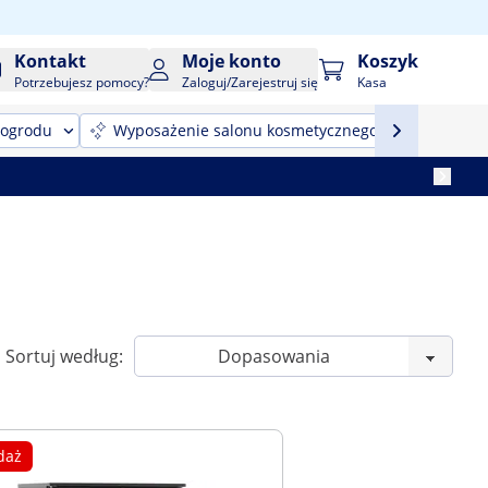
Kontakt
Moje konto
Koszyk
Potrzebujesz pomocy?
Zaloguj/Zarejestruj się
Kasa
 ogrodu
Wyposażenie salonu kosmetycznego
Sprzęt
Sortuj według:
daż