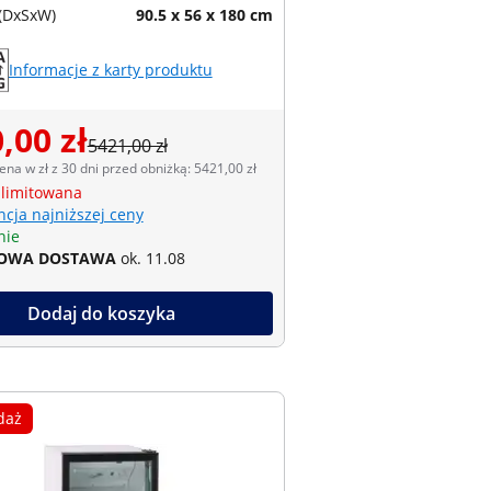
(DxSxW)
90.5 x 56 x 180 cm
Informacje z karty produktu
,00 zł
5421,00 zł
ena w zł z 30 dni przed obniżką: 5421,00 zł
 limitowana
cja najniższej ceny
nie
OWA DOSTAWA
ok. 11.08
Dodaj do koszyka
daż