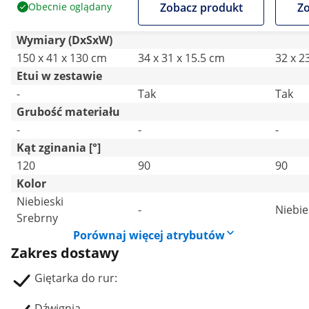
Obecnie oglądany
Zobacz produkt
Zo
Wymiary (DxSxW)
150 x 41 x 130 cm
34 x 31 x 15.5 cm
32 x 2
Etui w zestawie
-
Tak
Tak
Grubość materiału
-
-
-
Kąt zginania [°]
120
90
90
Kolor
Niebieski
-
Niebie
Srebrny
Porównaj więcej atrybutów
Zakres dostawy
Giętarka do rur:
Dźwignia