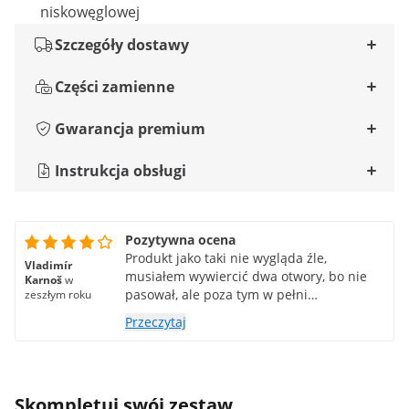
niskowęglowej
Szczegóły dostawy
Części zamienne
Gwarancja premium
Instrukcja obsługi
Pozytywna ocena
Produkt jako taki nie wygląda źle,
Vladimír
musiałem wywiercić dwa otwory, bo nie
Karnoš
w
pasował, ale poza tym w pełni
zeszłym roku
zadowolony.
Przeczytaj
Skompletuj swój zestaw