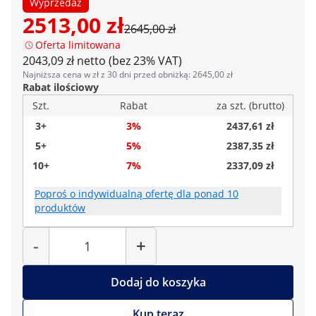
Wyprzedaż
2513,00 zł
2645,00 zł
Oferta limitowana
2043,09 zł netto (bez 23% VAT)
Najniższa cena w zł z 30 dni przed obniżką: 2645,00 zł
Rabat ilościowy
Szt.
Rabat
za szt. (brutto)
3+
3%
2437,61 zł
5+
5%
2387,35 zł
10+
7%
2337,09 zł
Poproś o indywidualną ofertę dla ponad 10
produktów
Liczba
-
+
Dodaj do koszyka
Kup teraz