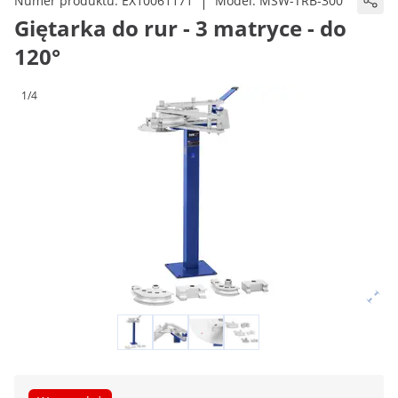
|
Numer produktu:
EX10061171
Model:
MSW-TRB-300
Giętarka do rur - 3 matryce - do
120°
1/4