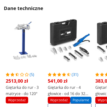
Dane techniczne
(5)
(31)
2513,00 zł
541,00 zł
383,0
Giętarka do rur - 3
Giętarka do rur - 4
Giętar
matryce - do 120°
głowice - od 16 do 32
głowic
mm
Wyprzedaż
Wyprzedaż
Popularne
Wypr