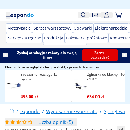
Motoryzacja
Sprzęt warsztatowy
Spawarki
Elektronarzędzia
Narzędzia ręczne
Produkcja
Pakowarki próżniowe
Konwerter
Zyskaj atrakcyjne rabaty dla swojej
Zacznij
firmy
oszczędzać
Klienci, którzy oglądali ten produkt, sprawdzili również
Spęczarko-rozciągarka -
Zginarka do blachy - 100
ręczna
- 120°
455,00 zł
634,00 zł
/
expondo
/
Wyposażenie warsztatu
/
Sprzęt wars
Liczba opinii: (5)