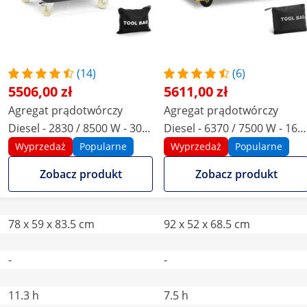
(14)
(6)
5506,00 zł
5611,00 zł
Agregat prądotwórczy
Agregat prądotwórczy
Diesel - 2830 / 8500 W - 30 l
Diesel - 6370 / 7500 W - 16 l
- 230/400 V - mobilny - AVR -
- 230/400 V - mobilny - AVR -
Wyprzedaż
Popularne
Wyprzedaż
Popularne
Euro 5
Euro 5
Zobacz produkt
Zobacz produkt
78 x 59 x 83.5 cm
92 x 52 x 68.5 cm
-
-
11.3 h
7.5 h