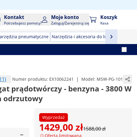
Kontakt
Moje konto
Koszyk
Potrzebujesz pomocy?
Zaloguj/Zarejestruj się
Kasa
arzędzia pneumatyczne
Narzędzia i akcesoria do lutowania
Narz
11)
|
Numer produktu:
EX10062241
Model:
MSW-PG-101
at prądotwórczy - benzyna - 3800 W
ch odrzutowy
Wyprzedaż
1429,00 zł
1588,00 zł
Oferta limitowana