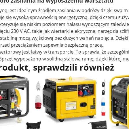
ódło zasilania na wyposażeniu warsztatu
 jest idealnym źródłem zasilania w podróży dzięki swoim r
uje się wysoką sprawnością energetyczną, dzięki czemu zużywa
kteryzuje się niskim poziomem hałasu wynoszącym zaledwie
u 230 V AC, takie jak wiertarki elektryczne, narzędzia szlifi
tabilną mocą wyjściową bez dużych wahań napięcia. Dzięki 
przed przeciążeniem zapewnia bezpieczną pracę.
rtorowy jest łatwy w transporcie. To sprawia, że szczególn
rzęt wyposażono w solidną stalową ramę, dzięki której moż
produkt, sprawdzili również