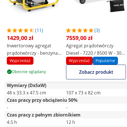
(11)
(3)
1429,00 zł
7559,00 zł
Inwertorowy agregat
Agregat prądotwórczy
prądotwórczy - benzyna -
Diesel - 7220 / 8500 W - 30 l
3800 W - 230 V AC -
- 230/400 V - mobilny - AVR -
Wyprzedaż
Wyprzedaż
Popularne
rozruch odrzutowy
Euro 5
Obecnie oglądany
Zobacz produkt
Wymiary (DxSxW)
48 x 33.3 x 47.5 cm
107 x 73 x 82 cm
Czas pracy przy obciążeniu 50%
-
-
Czas pracy z pełnym zbiornikiem
4.5 h
12 h