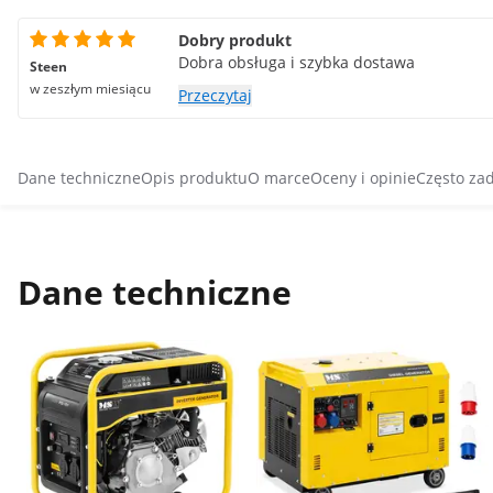
Dobry produkt
Dobra obsługa i szybka dostawa
Steen
w zeszłym miesiącu
Przeczytaj
Dane techniczne
Opis produktu
O marce
Oceny i opinie
Często za
Dane techniczne