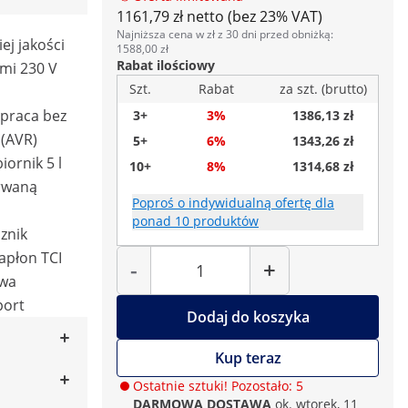
1161,79 zł netto (bez 23% VAT)
Najniższa cena w zł z 30 dni przed obniżką:
ej jakości
1588,00 zł
Rabat ilościowy
mi 230 V
Szt.
Rabat
za szt. (brutto)
 praca bez
3+
3%
1386,13 zł
 (AVR)
5+
6%
1343,26 zł
iornik 5 l
10+
8%
1314,68 zł
erwaną
Poproś o indywidualną ofertę dla
ponad 10 produktów
znik
Liczba
apłon TCI
-
+
owa
port
Dodaj do koszyka
Kup teraz
Ostatnie sztuki! Pozostało: 5
DARMOWA DOSTAWA
ok. wtorek, 11