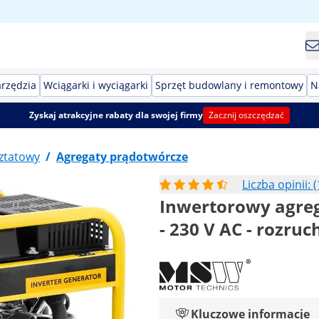
arzędzia
Wciągarki i wyciągarki
Sprzęt budowlany i remontowy
N
Zyskaj atrakcyjne rabaty dla swojej firmy
Zacznij oszczędzać
ztatowy
/
Agregaty prądotwórcze
Liczba opinii: (
Inwertorowy agreg
- 230 V AC - rozru
Kluczowe informacje