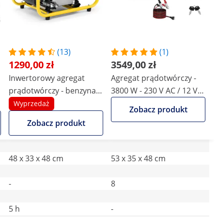
(13)
(1)
1290,00 zł
3549,00 zł
Inwertorowy agregat
Agregat prądotwórczy -
prądotwórczy - benzyna -
3800 W - 230 V AC / 12 V
3500 W - 230 V AC -
DC - rozruch ręczny
Wyprzedaż
Zobacz produkt
rozruch odrzutowy
Zobacz produkt
48 x 33 x 48 cm
53 x 35 x 48 cm
-
8
5 h
-