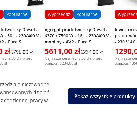
ż
Popularne
Wyprzedaż
Popularne
Wyprzed
dotwórczy Diesel -
Agregat prądotwórczy Diesel -
Inwertoro
W - 30 l - 230/400 V -
6370 / 7500 W - 16 l - 230/400 V -
prądotwór
VR - Euro 5
mobilny - AVR - Euro 5
- 230 V AC
 zł
5611,00 zł
1290,0
5796,00 zł
6234,00 zł
 w zł z 30 dni przed
Najniższa cena w zł z 30 dni przed
Najniższa cen
00 zł
obniżką: 6234,00 zł
obniżką: 1358
arzędzia o niezawodnej
aawansowanych działań
Pokaż wszystkie produkty
z codziennej pracy w