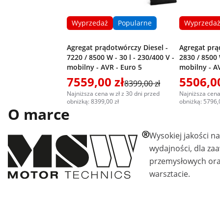
Wyprzedaż
Popularne
Wyprzeda
Agregat prądotwórczy Diesel -
Agregat prą
7220 / 8500 W - 30 l - 230/400 V -
2830 / 8500 
mobilny - AVR - Euro 5
mobilny - A
7559,00 zł
5506,00
8399,00 zł
Najniższa cena w zł z 30 dni przed
Najniższa cena
obniżką: 8399,00 zł
obniżką: 5796,
O marce
Wysokiej jakości n
wydajności, dla z
przemysłowych ora
warsztacie.