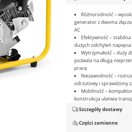
Różnorodność – wysoki
generator z dwoma złącza
AC
Efektywność – stabilna
dużych odchyleń napięcia
Wytrzymałość – duży zb
pozwala na długą nieprz
pracę
Niezawodność – rozrus
odrzutowy i sprawdzony z
Mobilność – kompakt
konstrukcja ułatwia trans
Szczegóły dostawy
Części zamienne