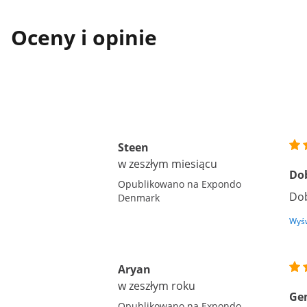
Oceny i opinie
Steen
w zeszłym miesiącu
Do
Opublikowano na Expondo
Dob
Denmark
Wyśw
Aryan
w zeszłym roku
Ge
Opublikowano na Expondo