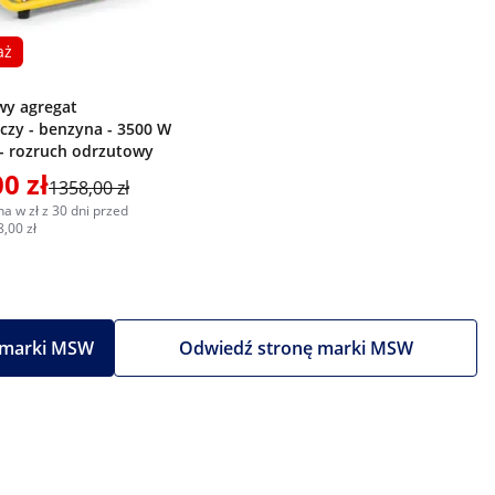
aż
wy agregat
czy - benzyna - 3500 W
 - rozruch odrzutowy
0 zł
1358,00 zł
a w zł z 30 dni przed
,00 zł
 marki MSW
Odwiedź stronę marki MSW