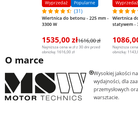
Wyprzedaż
Popularne
Wyprzeda
(31)
Wiertnica do betonu - 225 mm -
Wiertnica d
3300 W
statywem - 
1535,00 zł
1086,00
1616,00 zł
Najniższa cena w zł z 30 dni przed
Najniższa cena
obniżką: 1616,00 zł
obniżką: 1143,
O marce
Wysokiej jakości n
wydajności, dla z
przemysłowych ora
warsztacie.