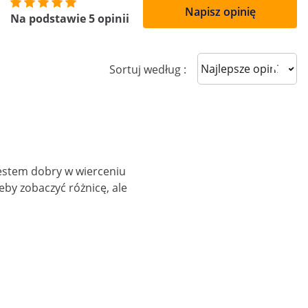
Napisz opinię
Na podstawie 5 opinii
Sort reviews
Sortuj według :
 jestem dobry w wierceniu
by zobaczyć różnicę, ale