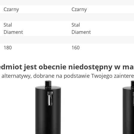
Czarny
Czarny
Stal
Stal
Diament
Diament
180
160
Porównaj więcej atrybutów
edmiot jest obecnie niedostępny w ma
 alternatywy, dobrane na podstawie Twojego zainter
 400 mm)
icy 152 mm służy do wiercenia w szczególnie twardych mat
iu, granicie, a także w cegłach czy klinkierze.
h
osiągnięto dzięki diamentowym segmentom tnącym umiesz