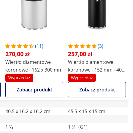
(11)
(3)
270,00 zł
257,00 zł
Wiertło diamentowe
Wiertło diamentowe
koronowe - 162 x 300 mm
koronowe - 152 mm - 400
mm
Wyprzedaż
Wyprzedaż
Zobacz produkt
Zobacz produkt
40.5 x 16.2 x 16.2 cm
45.5 x 15 x 15 cm
1 ⅟₄''
1 ¼" (G1)