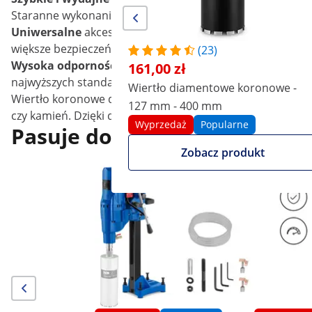
Staranne wykonanie wiertła MSW-DCD-400/152 to gwarancja
Uniwersalne
akcesorium MSW wykorzystasz do wiercenia 
większe bezpieczeństwo pracy oraz mniejsze zużycie seg
(23)
Wysoka odporność na ścieranie
i zminimalizowana pod
161,00 zł
najwyższych standardów produkcji. Dodatkowo, wyekspl
Wiertło diamentowe koronowe -
Wiertło koronowe diamentowe niemieckiej marki MSW to z
127 mm - 400 mm
czy kamień. Dzięki dużej wytrzymałości gwarantuje precyz
Wyprzedaż
Popularne
Pasuje do
Zobacz produkt