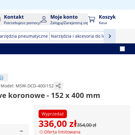
Kontakt
Moje konto
Koszyk
Potrzebujesz pomocy?
Zaloguj/Zarejestruj się
Kasa
arzędzia pneumatyczne
Narzędzia i akcesoria do lutowania
Narz
5)
Model:
MSW-DCD-400/152
we koronowe - 152 x 400 mm
Wyprzedaż
336,00 zł
354,00 zł
Oferta limitowana