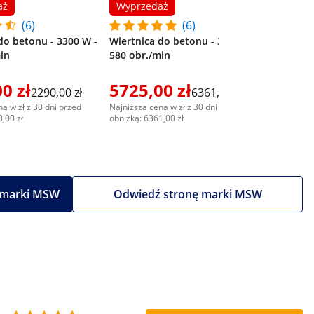
aż
Wyprzedaż
(6)
(6)
do betonu - 3300 W -
Wiertnica do betonu - 3700 W -
in
580 obr./min
0 zł
5725,00 zł
6682,
2290,00 zł
6361,00 zł
a w zł z 30 dni przed
Najniższa cena w zł z 30 dni przed
Najniższa c
,00 zł
obniżką: 6361,00 zł
obniżką: 70
 marki MSW
Odwiedź stronę marki MSW