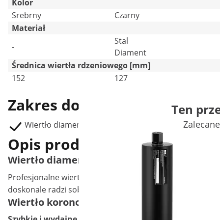
Kolor
Srebrny
Czarny
Materiał
Stal
-
Diament
Średnica wiertła rdzeniowego [mm]
152
127
Zakres dostawy
Ten prz
Zalecane
Wiertło diamentowe koronowe (śr. 152 mm, długość
Opis produktu
Wiertło diamentowe - 152 mm
Profesjonalne
wiertło diamentowe koronowe
MSW o średn
doskonale radzi sobie w betonie, betonie zbrojonym, kamien
Wiertło koronowe MSW-DCD-400/152 – opis
Szybkie i wydajne wiercenie w odpornych materiałac