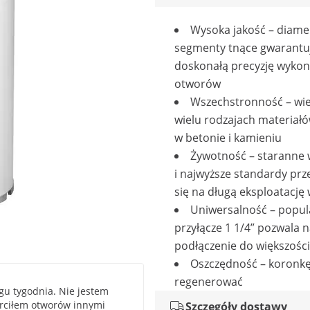
Wysoka jakość – diam
segmenty tnące gwarantu
doskonałą precyzję wyko
otworów
Wszechstronność – wie
wielu rodzajach materiał
w betonie i kamieniu
Żywotność – staranne
i najwyższe standardy prz
się na długą eksploatację 
Uniwersalność – popu
przyłącze 1 1/4” pozwala 
podłączenie do większości
Oszczędność – koronk
regenerować
ągu tygodnia. Nie jestem
erciłem otworów innymi
Szczegóły dostawy