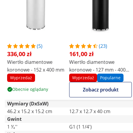
(5)
(23)
336,00 zł
161,00 zł
Wiertło diamentowe
Wiertło diamentowe
koronowe - 152 x 400 mm
koronowe - 127 mm - 400
mm
Wyprzedaż
Wyprzedaż
Popularne
Obecnie oglądany
Zobacz produkt
Wymiary (DxSxW)
46.2 x 15.2 x 15.2 cm
12.7 x 12.7 x 40 cm
Gwint
1 ⅟₄''
G1 (1 1/4')