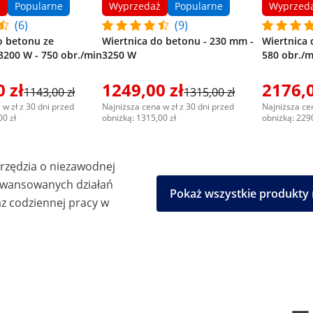
ż
Popularne
Wyprzedaż
Popularne
Wyprzed
(6)
(9)
o betonu ze
Wiertnica do betonu - 230 mm -
Wiertnica 
3200 W - 750 obr./min
3250 W
580 obr./m
 zł
1249,00 zł
2176,0
1143,00 zł
1315,00 zł
 w zł z 30 dni przed
Najniższa cena w zł z 30 dni przed
Najniższa cen
00 zł
obniżką: 1315,00 zł
obniżką: 2290
arzędzia o niezawodnej
aawansowanych działań
Pokaż wszystkie produkty
z codziennej pracy w