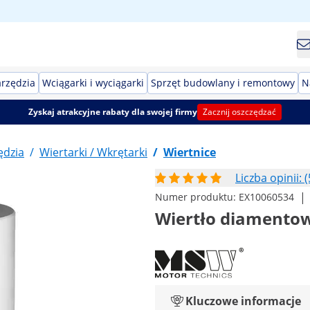
arzędzia
Wciągarki i wyciągarki
Sprzęt budowlany i remontowy
N
Zyskaj atrakcyjne rabaty dla swojej firmy
Zacznij oszczędzać
ędzia
/
Wiertarki / Wkrętarki
/
Wiertnice
Liczba opinii: (
|
Numer produktu:
EX10060534
Wiertło diamento
Kluczowe informacje