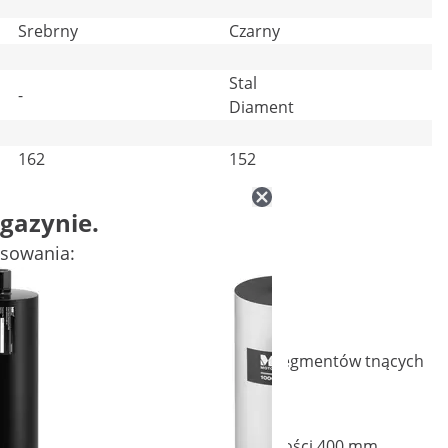
Srebrny
Czarny
Stal
-
Diament
162
152
gazynie.
esowania:
eriałach. Za sprawą wysokiej jakości segmentów tnących
czonym na stalowym korpusie o długości 400 mm.