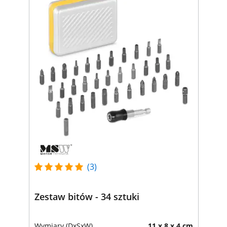
(3)
Zestaw bitów - 34 sztuki
Wymiary (DxSxW)
11 x 8 x 4 cm