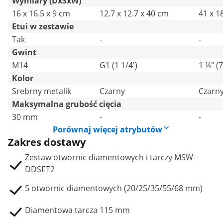
Wymiary (DxSxW)
16 x 16.5 x 9 cm
12.7 x 12.7 x 40 cm
41 x 1
Etui w zestawie
Tak
-
-
Gwint
M14
G1 (1 1/4')
1 ¼" (
Kolor
Srebrny metalik
Czarny
Czarn
Maksymalna grubość cięcia
30 mm
-
-
Porównaj więcej atrybutów
Zakres dostawy
Zestaw otwornic diamentowych i tarczy MSW-
DDSET2
5 otwornic diamentowych (20/25/35/55/68 mm)
Diamentowa tarcza 115 mm