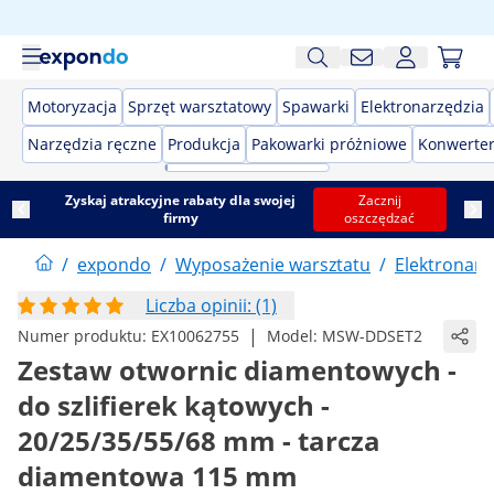
Motoryzacja
Sprzęt warsztatowy
Spawarki
Elektronarzędzia
Narzędzia ręczne
Produkcja
Pakowarki próżniowe
Konwerter
Zyskaj atrakcyjne rabaty dla swojej
Zacznij
firmy
oszczędzać
/
expondo
/
Wyposażenie warsztatu
/
Elektronarz
Liczba opinii: (1)
|
Numer produktu:
EX10062755
Model:
MSW-DDSET2
Zestaw otwornic diamentowych -
do szlifierek kątowych -
20/25/35/55/68 mm - tarcza
diamentowa 115 mm