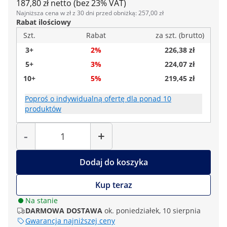
187,80 zł netto (bez 23% VAT)
Najniższa cena w zł z 30 dni przed obniżką: 257,00 zł
Rabat ilościowy
Szt.
Rabat
za szt. (brutto)
3+
2%
226,38 zł
5+
3%
224,07 zł
10+
5%
219,45 zł
Poproś o indywidualną ofertę dla ponad 10
produktów
Liczba
-
+
Dodaj do koszyka
Kup teraz
Na stanie
DARMOWA DOSTAWA
ok. poniedziałek, 10 sierpnia
Gwarancja najniższej ceny