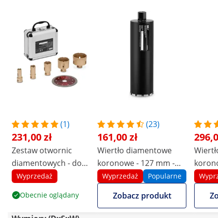
(1)
(23)
231,00 zł
161,00 zł
296,0
Zestaw otwornic
Wiertło diamentowe
Wiert
diamentowych - do
koronowe - 127 mm -
koron
szlifierek kątowych -
400 mm
400 
Wyprzedaż
Wyprzedaż
Popularne
Wypr
20/25/35/55/68 mm -
Obecnie oglądany
Zobacz produkt
Zo
tarcza diamentowa
115 mm