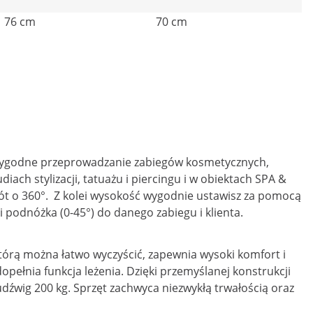
76 cm
70 cm
 wygodne przeprowadzanie zabiegów kosmetycznych,
diach stylizacji, tatuażu i piercingu i w obiektach SPA &
ót o 360°. Z kolei wysokość wygodnie ustawisz za pomocą
podnóżka (0-45°) do danego zabiegu i klienta.
tórą można łatwo wyczyścić, zapewnia wysoki komfort i
ełnia funkcja leżenia. Dzięki przemyślanej konstrukcji
źwig 200 kg. Sprzęt zachwyca niezwykłą trwałością oraz