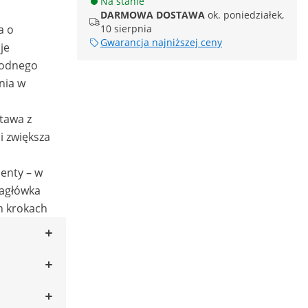
Na stanie
DARMOWA DOSTAWA
ok. poniedziałek,
a o
10 sierpnia
Gwarancja najniższej ceny
je
bodnego
nia w
tawa z
 zwiększa
nty – w
zagłówka
ch krokach