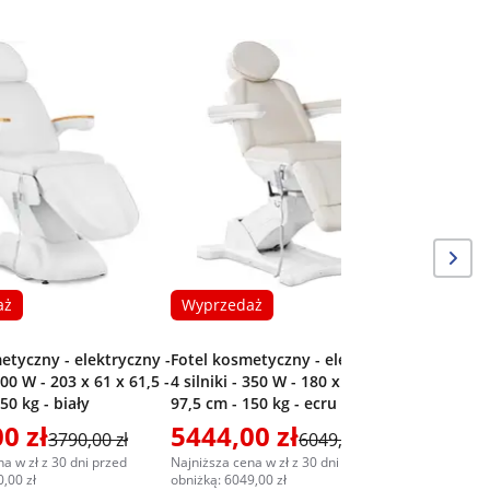
Wyprze
Fotel kos
4 silniki 
89 cm - 1
aż
Wyprzedaż
etyczny - elektryczny -
Fotel kosmetyczny - elektryczny -
 300 W - 203 x 61 x 61,5 -
4 silniki - 350 W - 180 x 61 x 65 -
50 kg - biały
97,5 cm - 150 kg - ecru / biały
0 zł
5444,00 zł
3731,
3790,00 zł
6049,00 zł
a w zł z 30 dni przed
Najniższa cena w zł z 30 dni przed
Najniższa c
,00 zł
obniżką: 6049,00 zł
obniżką: 39