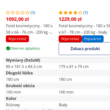
(0)
(9)
1092,00 zł
1229,00 zł
Fotel kosmetyczny - 180 x
Fotel kosmetyczny - 180 x 5
58 x 66 - 76 cm - 200 kg -
x 67 - 78 cm - 200 kg - biały
różowy
Wyprzedaż
Wyprzedaż
Popularne
Obecnie oglądany
Zobacz produkt
Wymiary (DxSxW)
80 x 181.5 x 84.3 cm
179 x 81 x 79 cm
Długość łóżka
180 cm
180 cm
Grubość obicia
100 mm
100 mm
Kolor
Różowy
Biały