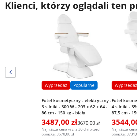
Klienci, którzy oglądali ten 
Wyprzedaż
Popularne
Wyprzeda
Fotel kosmetyczny - elektryczny -
Fotel kosme
3 silniki - 300 W - 203 x 62 x 64 -
4 silniki - 3
86 cm - 150 kg - biały
87,5 cm - 15
3487,00 zł
3544,00
3670,00 zł
Najniższa cena w zł z 30 dni przed
Najniższa cena
obniżką: 3670,00 zł
obniżką: 3731,