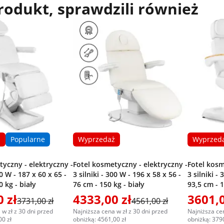
produkt, sprawdzili również
ż
Popularne
Wyprzedaż
Wyprzed
tyczny - elektryczny -
Fotel kosmetyczny - elektryczny -
Fotel kosm
50 W - 187 x 60 x 65 -
3 silniki - 300 W - 196 x 58 x 56 -
3 silniki -
0 kg - biały
76 cm - 150 kg - biały
93,5 cm - 1
 zł
4333,00 zł
3601,0
3731,00 zł
4561,00 zł
 w zł z 30 dni przed
Najniższa cena w zł z 30 dni przed
Najniższa cen
00 zł
obniżką: 4561,00 zł
obniżką: 3790