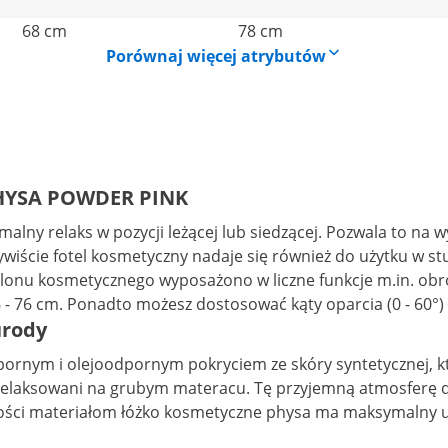
68 cm
78 cm
Porównaj więcej atrybutów
PHYSA POWDER PINK
ny relaks w pozycji leżącej lub siedzącej. Pozwala to na
czywiście fotel kosmetyczny nadaje się również do użytku w stu
alonu kosmetycznego wyposażono w liczne funkcje m.in. obr
76 cm. Ponadto możesz dostosować kąty oparcia (0 - 60°) i 
urody
pornym i olejoodpornym pokryciem ze skóry syntetycznej, k
relaksowani na grubym materacu. Tę przyjemną atmosferę dop
ości materiałom łóżko kosmetyczne physa ma maksymalny ud