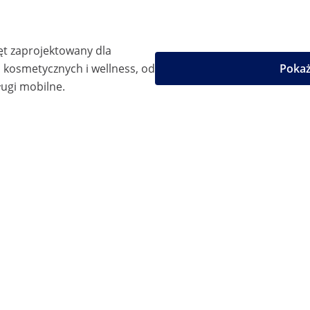
ęt zaprojektowany dla
kosmetycznych i wellness, od
Pokaż
ugi mobilne.