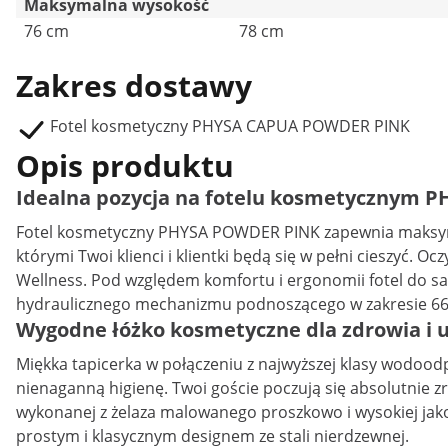
Maksymalna wysokość
76 cm
78 cm
Zakres dostawy
Fotel kosmetyczny PHYSA CAPUA POWDER PINK
Opis produktu
Idealna pozycja na fotelu kosmetycznym 
Fotel kosmetyczny PHYSA POWDER PINK zapewnia maksymal
którymi Twoi klienci i klientki będą się w pełni cieszyć. O
Wellness. Pod względem komfortu i ergonomii fotel do s
hydraulicznego mechanizmu podnoszącego w zakresie 66 - 
Wygodne łóżko kosmetyczne dla zdrowia i 
Miękka tapicerka w połączeniu z najwyższej klasy wodood
nienaganną higienę. Twoi goście poczują się absolutnie z
wykonanej z żelaza malowanego proszkowo i wysokiej jak
prostym i klasycznym designem ze stali nierdzewnej.