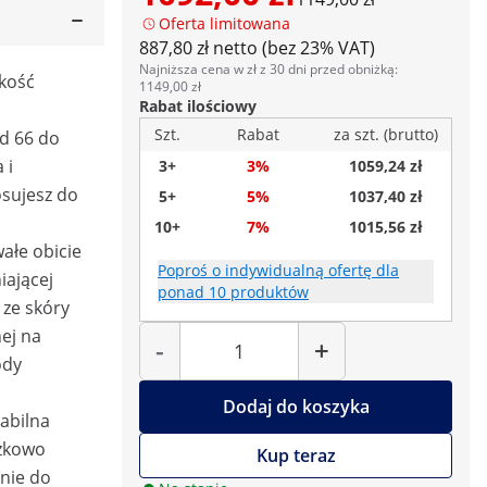
Oferta limitowana
887,80 zł netto (bez 23% VAT)
Najniższa cena w zł z 30 dni przed obniżką:
kość
1149,00 zł
Rabat ilościowy
Szt.
Rabat
za szt. (brutto)
od 66 do
 i
3+
3%
1059,24 zł
sujesz do
5+
5%
1037,40 zł
10+
7%
1015,56 zł
ałe obicie
Poproś o indywidualną ofertę dla
iającej
ponad 10 produktów
 ze skóry
Liczba
ej na
-
+
ody
Dodaj do koszyka
abilna
zkowo
Kup teraz
nie do