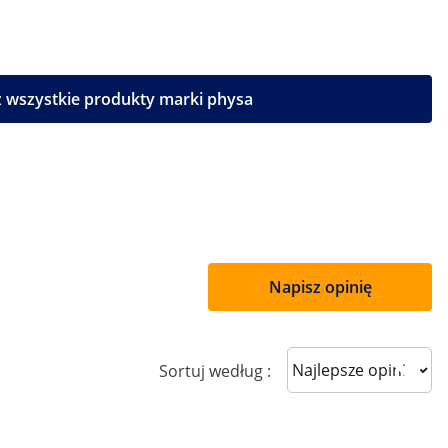
 wszystkie produkty marki physa
Napisz opinię
Sort reviews
Sortuj według :