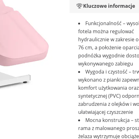
Kluczowe informacje
Funkcjonalność – wyso
fotela można regulować
hydraulicznie w zakresie 
76 cm, a położenie oparcia
podnóżka wygodnie dosto
wykonywanego zabiegu
Wygoda i czystość – trw
wykonano z pianki zapewn
komfort użytkowania oraz
syntetycznej (PVC) odporn
zabrudzenia z olejków i w
ułatwiającej czyszczenie
Mocna konstrukcja – st
rama z malowanego pros
żelaza wytrzymuje obciąże