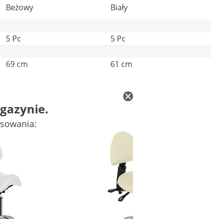
Beżowy
Biały
5 Pc
5 Pc
69 cm
61 cm
gazynie.
esowania: