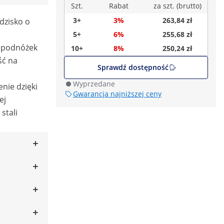
Szt.
Rabat
za szt. (brutto)
3+
3%
263,84 zł
dzisko o
5+
6%
255,68 zł
y podnóżek
10+
8%
250,24 zł
ść na
Sprawdź dostępność
Wyprzedane
enie dzięki
Gwarancja najniższej ceny
ej
stali