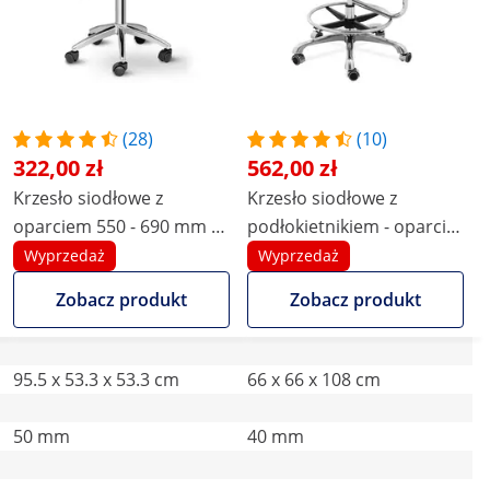
(28)
(10)
322,00 zł
562,00 zł
Krzesło siodłowe z
Krzesło siodłowe z
oparciem 550 - 690 mm -
podłokietnikiem - oparcie
150 kg - beżowe
i siedzisko z regulacją
Wyprzedaż
Wyprzedaż
wysokości - 51-61 cm - 150
Zobacz produkt
Zobacz produkt
kg - białe
95.5 x 53.3 x 53.3 cm
66 x 66 x 108 cm
50 mm
40 mm