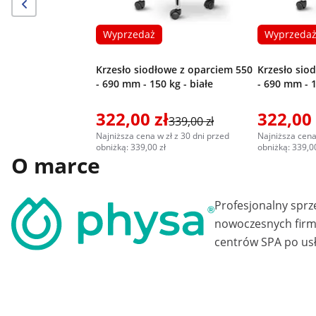
Wyprzedaż
Wyprzeda
Krzesło siodłowe z oparciem 550
Krzesło sio
- 690 mm - 150 kg - białe
- 690 mm - 
322,00 zł
322,00 
339,00 zł
Najniższa cena w zł z 30 dni przed
Najniższa cena
obniżką: 339,00 zł
obniżką: 339,00
O marce
Profesjonalny sprz
nowoczesnych firm 
centrów SPA po usł