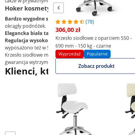
także w prywatnym użytku.
Hoker kosmetyczny PHYSA FRANKFURT WHIT
Bardzo wygodne siedzisko
to najważniejszy element tab
(78)
okrągły podnóżek.
306,00 zł
Elegancka biała tapicerka
została wykonana ze skóry syn
Krzesło siodłowe z oparciem 550 -
Regulacja wysokości
w modelu PHYSA FRANKFURT WHITE p
690 mm - 150 kg - czarne
wyposażono też w 5 kółek umieszczonych na 5-ramiennej
Wyprzedaż
Popularne
Krzesło siodłowe marki physa to elegancki i bardzo wy
gwarancja wytrzymałości. Wykonano go bowiem ze stali chr
Zobacz produkt
Klienci, którzy oglądali ten 