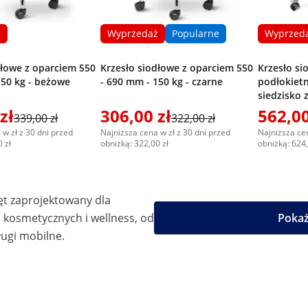
ż
Wyprzedaż
Popularne
Wyprzed
dłowe z oparciem 550
Krzesło siodłowe z oparciem 550
Krzesło si
150 kg - beżowe
- 690 mm - 150 kg - czarne
podłokietn
siedzisko 
51-61 cm - 
zł
306,00 zł
562,00
339,00 zł
322,00 zł
 w zł z 30 dni przed
Najniższa cena w zł z 30 dni przed
Najniższa cen
 zł
obniżką: 322,00 zł
obniżką: 624,
ęt zaprojektowany dla
kosmetycznych i wellness, od
Pokaż
ugi mobilne.