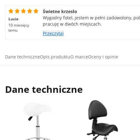
Świetne krzesło
Wygodny fotel, jestem w pełni zadowolony, po
Lucie
pracuję w dwóch miejscach.
10 miesięcy
temu
Przeczytaj
Dane techniczne
Opis produktu
O marce
Oceny i opinie
Dane techniczne