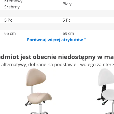
Kremowy
Biały
Srebrny
5 Pc
5 Pc
65 cm
69 cm
Porównaj więcej atrybutów
edmiot jest obecnie niedostępny w ma
 alternatywy, dobrane na podstawie Twojego zainter
 nie tylko o komfort w swoim salonie piękności, ale i o
w. Ergonomiczny kształt oraz elegancki design modelu
 salonach kosmetycznych i fryzjerskich, centrach SPA, a