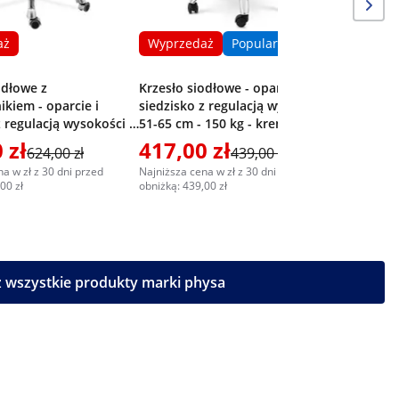
aż
Wyprzedaż
Popularne
odłowe z
Krzesło siodłowe - oparcie i
ikiem - oparcie i
siedzisko z regulacją wysokości -
z regulacją wysokości -
51-65 cm - 150 kg - kremowe,
150 kg - białe
srebrne
 zł
417,00 zł
395,0
624,00 zł
439,00 zł
a w zł z 30 dni przed
Najniższa cena w zł z 30 dni przed
Najniższa c
00 zł
obniżką: 439,00 zł
obniżką: 43
 wszystkie produkty marki physa