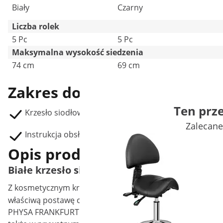
Biały
Czarny
Liczba rolek
5 Pc
5 Pc
Maksymalna wysokość siedzenia
74 cm
69 cm
Zakres dostawy
Ten prz
Krzesło siodłowe
Zalecane
Instrukcja obsługi
Opis produktu
Białe krzesło siodłowe physa
Z kosmetycznym
krzesłem siodłowym
marki physa zadbasz
właściwą postawę ciała podczas wielogodzinnych zabiegó
PHYSA FRANKFURT WHITE z pewnością zostaną docenione w