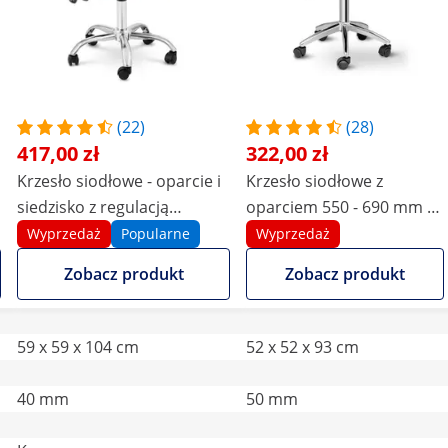
(22)
(28)
417,00 zł
322,00 zł
m
Krzesło siodłowe - oparcie i
Krzesło siodłowe z
siedzisko z regulacją
oparciem 550 - 690 mm -
wysokości - 51-65 cm - 150
150 kg - białe
Wyprzedaż
Popularne
Wyprzedaż
kg - kremowe, srebrne
Zobacz produkt
Zobacz produkt
59 x 59 x 104 cm
52 x 52 x 93 cm
40 mm
50 mm