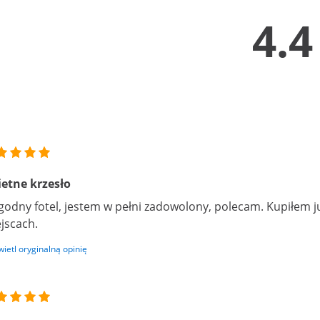
4.4
etne krzesło
odny fotel, jestem w pełni zadowolony, polecam. Kupiłem j
jscach.
ietl oryginalną opinię