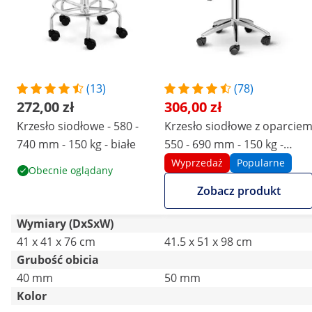
(13)
(78)
272,00 zł
306,00 zł
Krzesło siodłowe - 580 -
Krzesło siodłowe z oparcie
740 mm - 150 kg - białe
550 - 690 mm - 150 kg -
czarne
Wyprzedaż
Popularne
Obecnie oglądany
Zobacz produkt
Wymiary (DxSxW)
41 x 41 x 76 cm
41.5 x 51 x 98 cm
Grubość obicia
40 mm
50 mm
Kolor