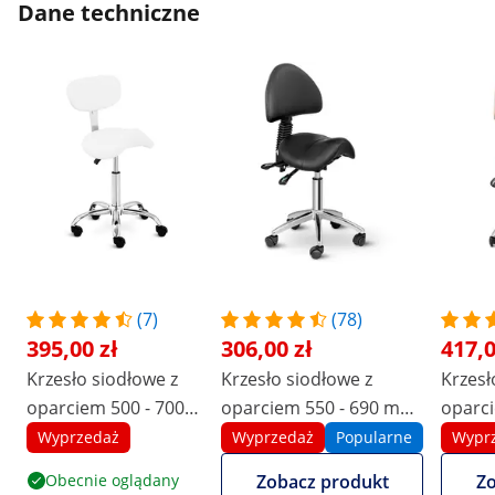
Dane techniczne
(7)
(78)
395,00 zł
306,00 zł
417,0
Krzesło siodłowe z
Krzesło siodłowe z
Krzesł
oparciem 500 - 700
oparciem 550 - 690 mm
oparci
mm - 150 kg - białe
- 150 kg - czarne
regula
Wyprzedaż
Wyprzedaż
Popularne
Wypr
51-65 
Obecnie oglądany
Zobacz produkt
Zo
kremo