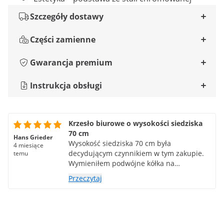
Szczegóły dostawy
Części zamienne
Gwarancja premium
Instrukcja obsługi
Krzesło biurowe o wysokości siedziska
70 cm
Hans Grieder
Wysokość siedziska 70 cm była
4 miesiące
decydującym czynnikiem w tym zakupie.
temu
Wymieniłem podwójne kółka na
pojedyncze. Kupiłem je w Temu za
Przeczytaj
niewielką cenę. Mają większą średnicę i
płynniej toczą się po kuchennej podłodze.