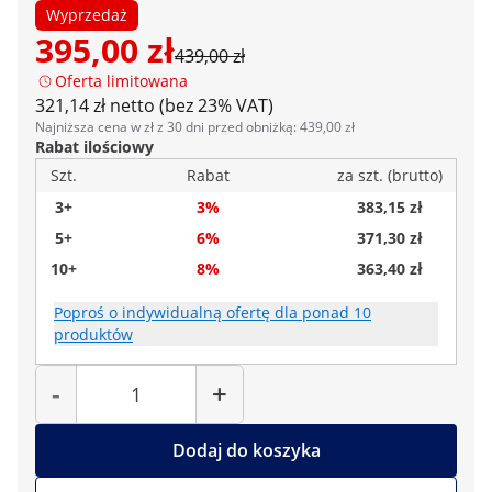
Wyprzedaż
395,00 zł
439,00 zł
Oferta limitowana
321,14 zł netto (bez 23% VAT)
Najniższa cena w zł z 30 dni przed obniżką: 439,00 zł
Rabat ilościowy
Szt.
Rabat
za szt. (brutto)
3+
3%
383,15 zł
5+
6%
371,30 zł
10+
8%
363,40 zł
Poproś o indywidualną ofertę dla ponad 10
produktów
Liczba
-
+
Dodaj do koszyka