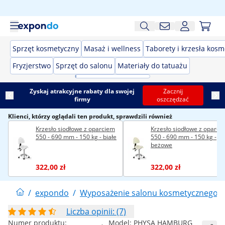
Sprzęt kosmetyczny
Masaż i wellness
Taborety i krzesła kos
Fryzjerstwo
Sprzęt do salonu
Materiały do tatuażu
Zyskaj atrakcyjne rabaty dla swojej
Zacznij
firmy
oszczędzać
Klienci, którzy oglądali ten produkt, sprawdzili również
Krzesło siodłowe z oparciem
Krzesło siodłowe z oparci
550 - 690 mm - 150 kg - białe
550 - 690 mm - 150 kg -
beżowe
322,00 zł
322,00 zł
/
expondo
/
Wyposażenie salonu kosmetycznego
/
Liczba opinii: (7)
Numer produktu:
Model:
PHYSA HAMBURG