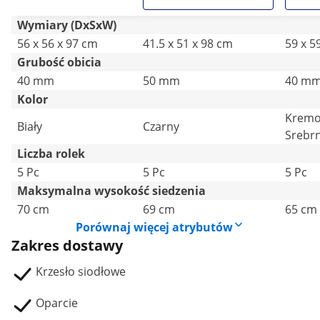
Wymiary (DxSxW)
56 x 56 x 97 cm
41.5 x 51 x 98 cm
59 x 5
Grubość obicia
40 mm
50 mm
40 m
Kolor
Krem
Biały
Czarny
Srebr
Liczba rolek
5 Pc
5 Pc
5 Pc
Maksymalna wysokość siedzenia
70 cm
69 cm
65 cm
Porównaj więcej atrybutów
Zakres dostawy
Krzesło siodłowe
Oparcie