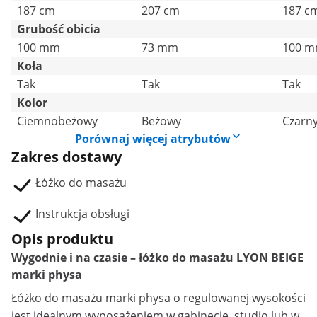
187 cm
207 cm
187 c
Grubość obicia
100 mm
73 mm
100 
Koła
Tak
Tak
Tak
Kolor
Ciemnobeżowy
Beżowy
Czarn
Porównaj więcej atrybutów
Zakres dostawy
Łóżko do masażu
Instrukcja obsługi
Opis produktu
Wygodnie i na czasie – łóżko do masażu LYON BEIGE
marki physa
Łóżko do masażu
marki physa o regulowanej wysokości
jest idealnym wyposażeniem w gabinecie, studio lub w