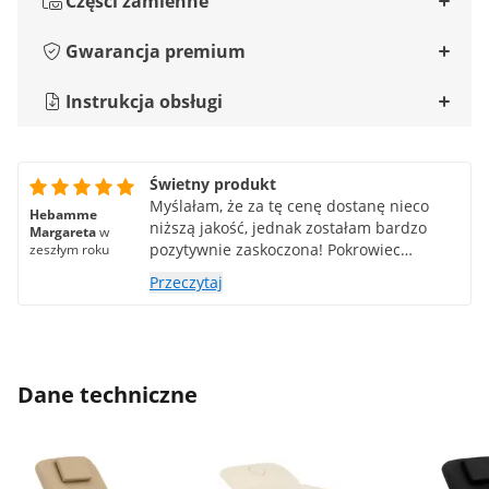
Części zamienne
Gwarancja premium
Instrukcja obsługi
Świetny produkt
Myślałam, że za tę cenę dostanę nieco
Hebamme
niższą jakość, jednak zostałam bardzo
Margareta
w
pozytywnie zaskoczona! Pokrowiec
zeszłym roku
sprawia wrażenie solidnego, podobnie jak
Przeczytaj
sama rama i koła, które również doskonale
sprawdzają się na dywanie. Mam
nadzieję, że będę się nim zachwycać
jeszcze długo! Poród również przebiegł
pomyślnie. Mimo że nie było mnie na
Dane techniczne
pierwszej wizycie, umówiono mnie na
nową wizytę, która została dostarczona
(ponownie) po kilku dniach. Leżak został
bardzo dobrze zapakowany, paleta na