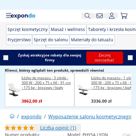
Sprzęt kosmetyczny
Masaż i wellness
Taborety i krzesła kos
Fryzjerstwo
Sprzęt do salonu
Materiały do tatuażu
Zyskaj atrakcyjne rabaty dla swojej
Zacznij
firmy
oszczędzać
Klienci, którzy oglądali ten produkt, sprawdzili również
Łóżko do masażu - 3 silniki -
Łóżko do masażu - 1 silnik 
300 W - 200 x 75 x 66 - 91 cm
300 W - 200 x 75 x 66 - 91 cm
- 175 kg - brązowy / biały
- 175 kg - brązowy / biały
3862,00 zł
3336,00 zł
/
expondo
/
Wyposażenie salonu kosmetycznego
/
Liczba opinii: (1)
Numer produktu:
Model:
PHYSA LYON