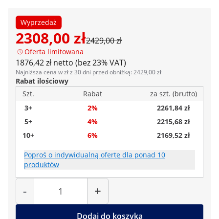
Wyprzedaż
2308,00 zł
2429,00 zł
Oferta limitowana
1876,42 zł netto (bez 23% VAT)
Najniższa cena w zł z 30 dni przed obniżką: 2429,00 zł
Rabat ilościowy
Szt.
Rabat
za szt. (brutto)
3+
2%
2261,84 zł
5+
4%
2215,68 zł
10+
6%
2169,52 zł
Poproś o indywidualną ofertę dla ponad 10
produktów
Liczba
-
+
Dodaj do koszyka