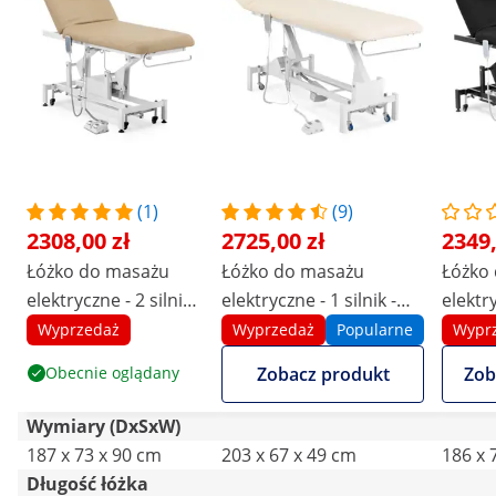
której stał uległa uszkodzeniu w
transporcie, jednak po kilkukrotnym
zapakowaniu nie stwierdzono żadnych
wad!
(1)
(9)
2308,00 zł
2725,00 zł
2349,
Łóżko do masażu
Łóżko do masażu
Łóżko
elektryczne - 2 silniki
elektryczne - 1 silnik -
elektry
- 200 W - 187 x 70 x
100 W - 207 x 68 x 53 -
- 200 
Wyprzedaż
Wyprzedaż
Popularne
Wypr
68 - 90 cm - 200 kg -
92 cm - 200 kg -
68 - 90
Obecnie oglądany
Zobacz produkt
Zob
białe/ciemnobeżowe
białe/beżowe
czarn
Wymiary (DxSxW)
187 x 73 x 90 cm
203 x 67 x 49 cm
186 x 
Długość łóżka