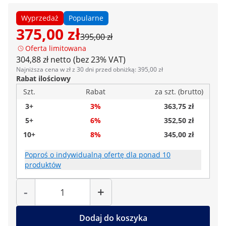
Wyprzedaż
Popularne
375,00 zł
395,00 zł
Oferta limitowana
304,88 zł netto (bez 23% VAT)
Najniższa cena w zł z 30 dni przed obniżką: 395,00 zł
Rabat ilościowy
Szt.
Rabat
za szt. (brutto)
3+
3%
363,75 zł
5+
6%
352,50 zł
10+
8%
345,00 zł
Poproś o indywidualną ofertę dla ponad 10
produktów
Liczba
-
+
Dodaj do koszyka