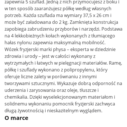
zapewnia 5 szuflad. Jedną z nich przymocujesz z boku i
w ten sposób zaaranżujesz półkę według własnych
potrzeb. Każda szuflada ma wymiary 37,5 x 26 cm i
może być załadowana do 2 kg. Zamknięta konstrukcja
zapobiega zabrudzeniu przyborów i narzędzi. Podstawa
na 4 lekkobieżnych kołach wykonanych z tłumiącego
hałas nylonu zapewnia maksymalną mobilność.
Wózek fryzjerski marki physa – eksperta w dziedzinie
zdrowia i urody – jest w całości wykonany z
wytrzymałych i łatwych w pielęgnacji materiałów. Ramę,
półkę i szuflady wykonano z polipropylenu, który
oferuje liczne zalety w porównaniu z innymi
tworzywami sztucznymi. Wykazuje dobrą odporność na
uderzenia i zarysowania oraz oleje, tłuszcze i
chemikalia. Dzięki wyselekcjonowanym materiałom i
solidnemu wykonaniu pomocnik fryzjerski zachwyca
długą żywotnością i nieskazitelnym wyglądem.
O marce