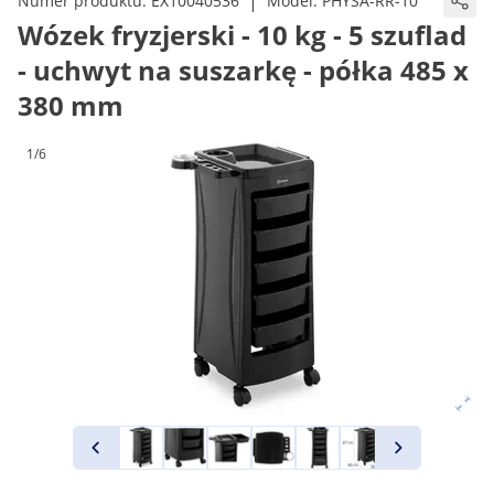
|
Numer produktu:
EX10040536
Model:
PHYSA-RR-10
Wózek fryzjerski - 10 kg - 5 szuflad
- uchwyt na suszarkę - półka 485 x
380 mm
1/6