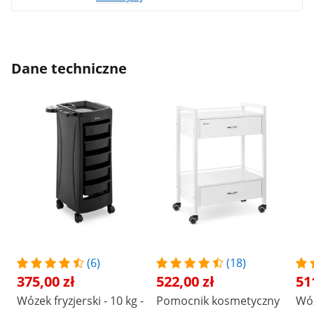
Dane techniczne
(6)
(18)
375,00 zł
522,00 zł
51
Wózek fryzjerski - 10 kg -
Pomocnik kosmetyczny
Wóz