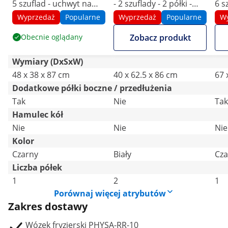
5 szuflad - uchwyt na
- 2 szuflady - 2 półki -
6 s
suszarkę - półka 485 x
62.5 x 40 x 85.5 cm
prz
Wyprzedaż
Popularne
Wyprzedaż
Popularne
W
380 mm
na 
Obecnie oglądany
Zobacz produkt
x 
Wymiary (DxSxW)
48 x 38 x 87 cm
40 x 62.5 x 86 cm
67 
Dodatkowe półki boczne / przedłużenia
Tak
Nie
Tak
Hamulec kół
Nie
Nie
Nie
Kolor
Czarny
Biały
Cza
Liczba półek
1
2
1
Porównaj więcej atrybutów
Zakres dostawy
Wózek fryzjerski PHYSA-RR-10