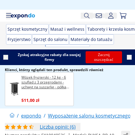
Sprzęt kosmetyczny
Masaż i wellness
Taborety i krzesła kos
Fryzjerstwo
Sprzęt do salonu
Materiały do tatuażu
Zyskaj atrakcyjne rabaty dla swojej
Zacznij
firmy
oszczędzać
Klienci, którzy oglądali ten produkt, sprawdzili również
Wózek fryzjerski - 12 kg - 6
szuflad z 3 przegrodami -
uchwyt na suszarkę - półka
420 x 390 mm
511,00 zł
/
expondo
/
Wyposażenie salonu kosmetycznego
/
Liczba opinii: (6)