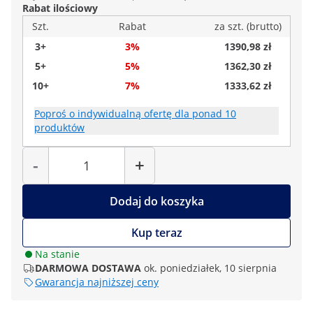
Rabat ilościowy
Szt.
Rabat
za szt. (brutto)
3+
3%
1390,98 zł
5+
5%
1362,30 zł
10+
7%
1333,62 zł
Poproś o indywidualną ofertę dla ponad 10
produktów
Liczba
-
+
Dodaj do koszyka
Kup teraz
Na stanie
DARMOWA DOSTAWA
ok. poniedziałek, 10 sierpnia
Gwarancja najniższej ceny