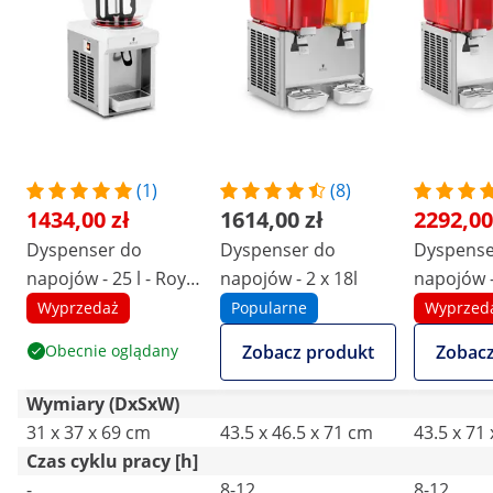
(1)
(8)
1434,00 zł
1614,00 zł
2292,00
Dyspenser do
Dyspenser do
Dyspense
napojów - 25 l - Royal
napojów - 2 x 18l
napojów -
Catering - system
Wyprzedaż
Popularne
Wyprzed
chłodzenia
Obecnie oglądany
Zobacz produkt
Zobacz
Wymiary (DxSxW)
31 x 37 x 69 cm
43.5 x 46.5 x 71 cm
43.5 x 71
Czas cyklu pracy [h]
-
8-12
8-12