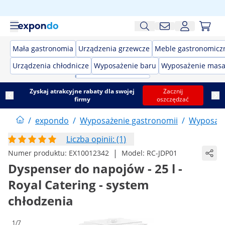
Mała gastronomia
Urządzenia grzewcze
Meble gastronomicz
Urządzenia chłodnicze
Wyposażenie baru
Wyposażenie masa
Zyskaj atrakcyjne rabaty dla swojej
Zacznij
firmy
oszczędzać
/
expondo
/
Wyposażenie gastronomii
/
Wyposaże
Liczba opinii: (1)
|
Numer produktu:
EX10012342
Model:
RC-JDP01
Dyspenser do napojów - 25 l -
Royal Catering - system
chłodzenia
1/7