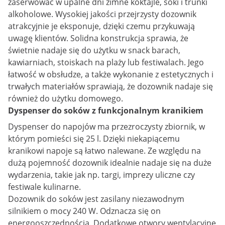
zaserwować w upalne dni zimne koktajle, soki i trunki
alkoholowe. Wysokiej jakości przejrzysty dozownik
atrakcyjnie je eksponuje, dzięki czemu przykuwają
uwagę klientów. Solidna konstrukcja sprawia, że
świetnie nadaje się do użytku w snack barach,
kawiarniach, stoiskach na plaży lub festiwalach. Jego
łatwość w obsłudze, a także wykonanie z estetycznych i
trwałych materiałów sprawiają, że dozownik nadaje się
również do użytku domowego.
Dyspenser do soków z funkcjonalnym kranikiem
Dyspenser do napojów ma przezroczysty zbiornik, w
którym pomieści się 25 l. Dzięki niekapiącemu
kranikowi napoje są łatwo nalewane. Ze względu na
dużą pojemność dozownik idealnie nadaje się na duże
wydarzenia, takie jak np. targi, imprezy uliczne czy
festiwale kulinarne.
Dozownik do soków jest zasilany niezawodnym
silnikiem o mocy 240 W. Odznacza się on
energooszczędnością. Dodatkowe otwory wentylacyjne