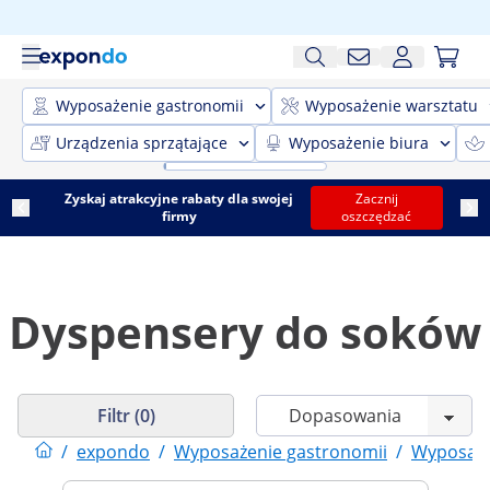
Wyposażenie gastronomii
Wyposażenie warsztatu
Urządzenia sprzątające
Wyposażenie biura
Zyskaj atrakcyjne rabaty dla swojej
Zacznij
firmy
oszczędzać
Dyspensery do soków
Filtr (0)
/
expondo
/
Wyposażenie gastronomii
/
Wyposaże