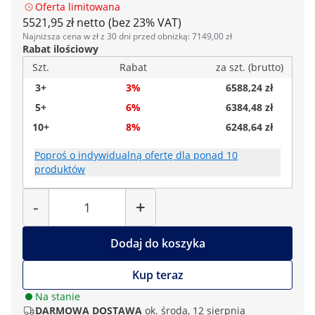
Oferta limitowana
5521,95 zł netto (bez 23% VAT)
Najniższa cena w zł z 30 dni przed obniżką: 7149,00 zł
Rabat ilościowy
Szt.
Rabat
za szt. (brutto)
3+
3%
6588,24 zł
5+
6%
6384,48 zł
10+
8%
6248,64 zł
Poproś o indywidualną ofertę dla ponad 10
produktów
Liczba
-
+
Dodaj do koszyka
Kup teraz
Na stanie
DARMOWA DOSTAWA
ok. środa, 12 sierpnia