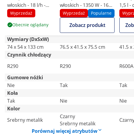
włoskich - 18 l/h -
włoskich - 1350 W - 16
1,5 l 
1500 W - 2 smaki +
l/h - 3 smaki - Royal
Wyprzedaż
Wyprzedaż
Popularne
Wypr
mieszanka obu -
Catering
Obecnie oglądany
Zobacz produkt
Zob
chłodzenie wstępne -
Royal Catering
Wymiary (DxSxW)
74 x 54 x 133 cm
76.5 x 41.5 x 75.5 cm
41.5 x
Czynnik chłodzący
R290
R290
R600A
Gumowe nóżki
Nie
Tak
Tak
Koła
Tak
Nie
Nie
Kolor
Czarny
Srebrny metalik
Czarn
Srebrny metalik
Porównaj więcej atrybutów