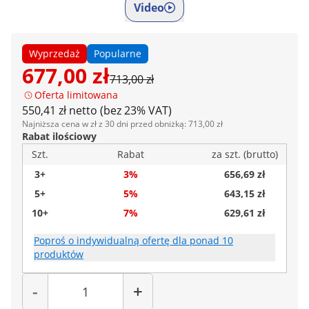
Video
Wyprzedaż
Popularne
677,00 zł
713,00 zł
Oferta limitowana
550,41 zł netto (bez 23% VAT)
Najniższa cena w zł z 30 dni przed obniżką: 713,00 zł
Rabat ilościowy
Szt.
Rabat
za szt. (brutto)
3+
3%
656,69 zł
5+
5%
643,15 zł
10+
7%
629,61 zł
Poproś o indywidualną ofertę dla ponad 10
produktów
Liczba
-
+