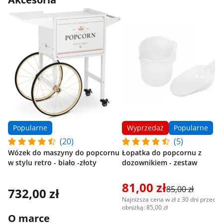
Popularne
Wyprzedaż
Popularne
(20)
(5)
Wózek do maszyny do popcornu
Łopatka do popcornu z
w stylu retro - biało -złoty
dozownikiem - zestaw
81,00 zł
85,00 zł
732,00 zł
Najniższa cena w zł z 30 dni przed
obniżką: 85,00 zł
O marce