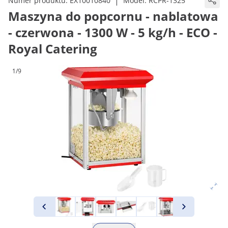
|
Numer produktu:
EX10010840
Model:
RCPR-1325
Maszyna do popcornu - nablatowa
- czerwona - 1300 W - 5 kg/h - ECO -
Royal Catering
1/9