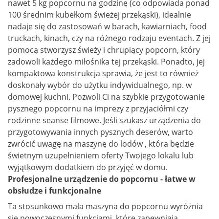
nawet 5 kg popcornu na godzinę (co odpowiada ponad
100 średnim kubełkom świeżej przekąski), idealnie
nadaje się do zastosowań w barach, kawiarniach, food
truckach, kinach, czy na różnego rodzaju eventach. Z jej
pomocą stworzysz świeży i chrupiący popcorn, który
zadowoli każdego miłośnika tej przekąski. Ponadto, jej
kompaktowa konstrukcja sprawia, że jest to również
doskonały wybór do użytku indywidualnego, np. w
domowej kuchni. Pozwoli Ci na szybkie przygotowanie
pysznego popcornu na imprezy z przyjaciółmi czy
rodzinne seanse filmowe. Jeśli szukasz urządzenia do
przygotowywania innych pysznych deserów, warto
zwrócić uwagę na maszynę do lodów , która będzie
świetnym uzupełnieniem oferty Twojego lokalu lub
wyjątkowym dodatkiem do przyjęć w domu.
Profesjonalne urządzenie do popcornu - łatwe w
obsłudze i funkcjonalne
Ta stosunkowo mała maszyna do popcornu wyróżnia
się nowoczesnymi funkcjami, które zapewniają