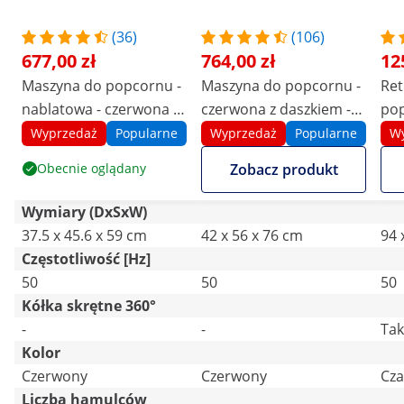
(36)
(106)
677,00 zł
764,00 zł
12
Maszyna do popcornu -
Maszyna do popcornu -
Ret
nablatowa - czerwona -
czerwona z daszkiem -
pop
1300 W - 5 kg/h - ECO -
1500 W - 5 kg/h
cza
Wyprzedaż
Popularne
Wyprzedaż
Popularne
W
Royal Catering
Obecnie oglądany
Zobacz produkt
Wymiary (DxSxW)
37.5 x 45.6 x 59 cm
42 x 56 x 76 cm
94 
Częstotliwość [Hz]
50
50
50
Kółka skrętne 360°
-
-
Tak
Kolor
Czerwony
Czerwony
Cza
Liczba hamulców