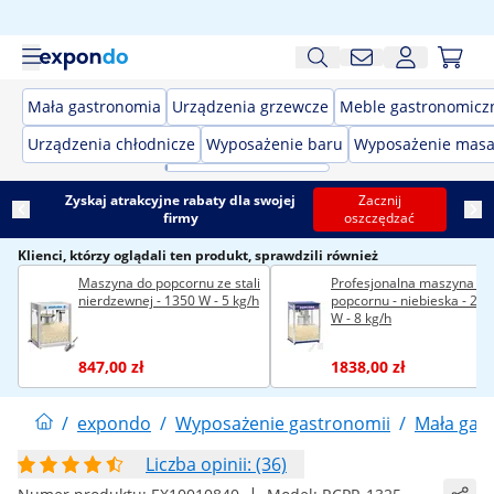
Mała gastronomia
Urządzenia grzewcze
Meble gastronomicz
Urządzenia chłodnicze
Wyposażenie baru
Wyposażenie masa
Zyskaj atrakcyjne rabaty dla swojej
Zacznij
firmy
oszczędzać
Klienci, którzy oglądali ten produkt, sprawdzili również
Maszyna do popcornu ze stali
Profesjonalna maszyna do
nierdzewnej - 1350 W - 5 kg/h
popcornu - niebieska - 23
W - 8 kg/h
847,00 zł
1838,00 zł
/
expondo
/
Wyposażenie gastronomii
/
Mała gas
Liczba opinii: (36)