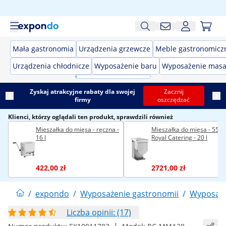
Mała gastronomia
Urządzenia grzewcze
Meble gastronomicz
Urządzenia chłodnicze
Wyposażenie baru
Wyposażenie masa
Zyskaj atrakcyjne rabaty dla swojej
Zacznij
firmy
oszczędzać
Klienci, którzy oglądali ten produkt, sprawdzili również
Mieszałka do mięsa - ręczna -
Mieszałka do mięsa - 550 
16 l
Royal Catering - 20 l
422,00 zł
2721,00 zł
/
expondo
/
Wyposażenie gastronomii
/
Wyposaże
Liczba opinii: (17)