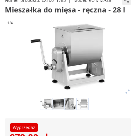
|
Numer produktu:
EX10011783
Model:
RC-MMA28
Mieszałka do mięsa - ręczna - 28 l
1/4
Wyprzedaż