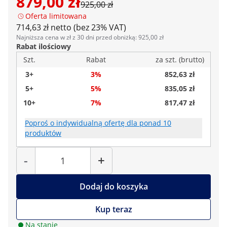
879,00 zł
925,00 zł
Oferta limitowana
714,63 zł netto (bez 23% VAT)
Najniższa cena w zł z 30 dni przed obniżką: 925,00 zł
Rabat ilościowy
Szt.
Rabat
za szt. (brutto)
3+
3%
852,63 zł
5+
5%
835,05 zł
10+
7%
817,47 zł
Poproś o indywidualną ofertę dla ponad 10
produktów
Liczba
-
+
Dodaj do koszyka
Kup teraz
Na stanie