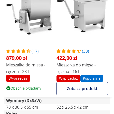
(17)
(33)
879,00 zł
422,00 zł
Mieszałka do mięsa -
Mieszałka do mięsa -
ręczna - 28 l
ręczna - 16 l
Wyprzedaż
Wyprzedaż
Popularne
Obecnie oglądany
Zobacz produkt
Wymiary (DxSxW)
70 x 30.5 x 55 cm
52 x 26.5 x 42 cm
Kolor