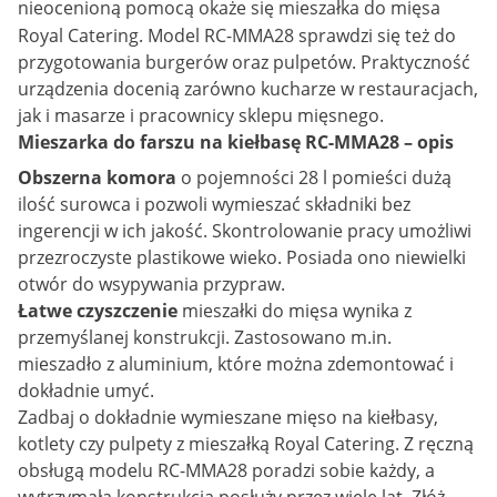
nieocenioną pomocą okaże się
mieszałka do mięsa
Royal Catering. Model RC-MMA28 sprawdzi się też do
przygotowania burgerów oraz pulpetów. Praktyczność
urządzenia docenią zarówno kucharze w restauracjach,
jak i masarze i pracownicy sklepu mięsnego.
Mieszarka do farszu na kiełbasę RC-MMA28 – opis
Obszerna komora
o pojemności 28 l pomieści dużą
ilość surowca i pozwoli wymieszać składniki bez
ingerencji w ich jakość. Skontrolowanie pracy umożliwi
przezroczyste plastikowe wieko. Posiada ono niewielki
otwór do wsypywania przypraw.
Łatwe czyszczenie
mieszałki do mięsa wynika z
przemyślanej konstrukcji. Zastosowano m.in.
mieszadło z aluminium, które można zdemontować i
dokładnie umyć.
Zadbaj o dokładnie wymieszane mięso na kiełbasy,
kotlety czy pulpety z mieszałką Royal Catering. Z ręczną
obsługą modelu RC-MMA28 poradzi sobie każdy, a