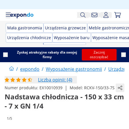
Mała gastronomia
Urządzenia grzewcze
Meble gastronomicz
Urządzenia chłodnicze
Wyposażenie baru
Wyposażenie masa
Zyskaj atrakcyjne rabaty dla swojej
Zacznij
firmy
oszczędzać
/
expondo
/
Wyposażenie gastronomii
/
Urządzeni
Liczba opinii: (4)
|
Numer produktu:
EX10010939
Model:
RCKV-150/33-7S
Nadstawa chłodnicza - 150 x 33 cm
- 7 x GN 1/4
1/5