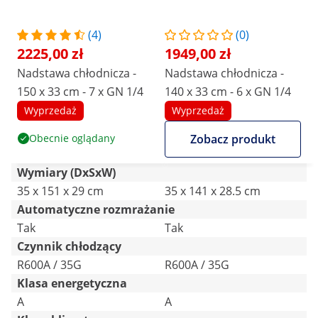
(4)
(0)
2225,00 zł
1949,00 zł
Nadstawa chłodnicza -
Nadstawa chłodnicza -
150 x 33 cm - 7 x GN 1/4
140 x 33 cm - 6 x GN 1/4
Wyprzedaż
Wyprzedaż
Obecnie oglądany
Zobacz produkt
Wymiary (DxSxW)
35 x 151 x 29 cm
35 x 141 x 28.5 cm
Automatyczne rozmrażanie
Tak
Tak
Czynnik chłodzący
R600A / 35G
R600A / 35G
Klasa energetyczna
A
A