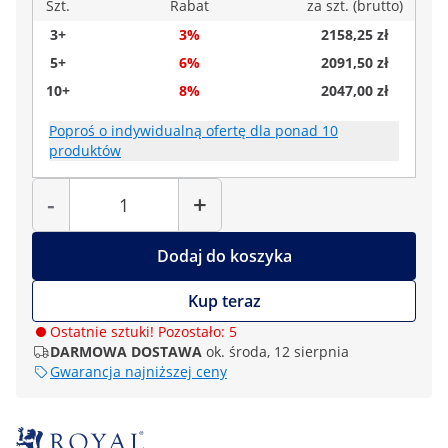
Szt.
Rabat
za szt. (brutto)
3+
3%
2158,25 zł
5+
6%
2091,50 zł
10+
8%
2047,00 zł
Poproś o indywidualną ofertę dla ponad 10
produktów
Liczba
-
+
Dodaj do koszyka
Kup teraz
Ostatnie sztuki! Pozostało: 5
DARMOWA DOSTAWA
ok. środa, 12 sierpnia
Gwarancja najniższej ceny