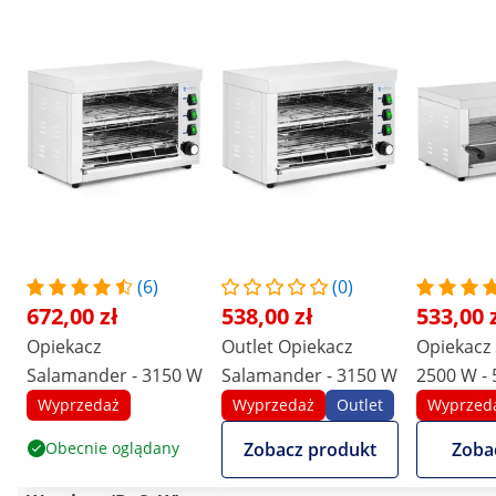
(6)
(0)
672,00 zł
538,00 zł
533,00 
Opiekacz
Outlet Opiekacz
Opiekacz
Salamander - 3150 W
Salamander - 3150 W
2500 W - 
Wyprzedaż
Wyprzedaż
Outlet
Wyprzed
Obecnie oglądany
Zobacz produkt
Zoba