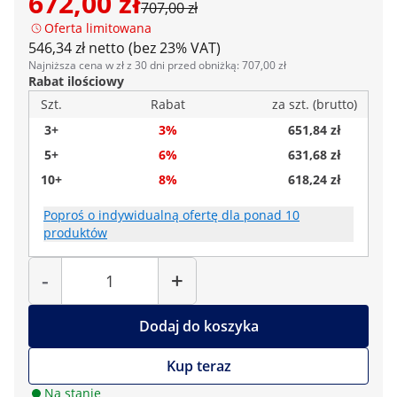
672,00 zł
707,00 zł
Oferta limitowana
546,34 zł netto (bez 23% VAT)
Najniższa cena w zł z 30 dni przed obniżką: 707,00 zł
Rabat ilościowy
Szt.
Rabat
za szt. (brutto)
3+
3%
651,84 zł
5+
6%
631,68 zł
10+
8%
618,24 zł
Poproś o indywidualną ofertę dla ponad 10
produktów
Liczba
-
+
Dodaj do koszyka
Kup teraz
Na stanie