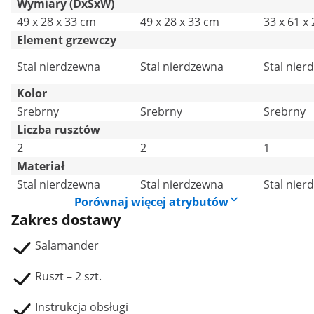
Wymiary (DxSxW)
49 x 28 x 33 cm
49 x 28 x 33 cm
33 x 61 x
Element grzewczy
Stal nierdzewna
Stal nierdzewna
Stal nier
Kolor
Srebrny
Srebrny
Srebrny
Liczba rusztów
2
2
1
Materiał
Stal nierdzewna
Stal nierdzewna
Stal nier
Porównaj więcej atrybutów
Zakres dostawy
Salamander
Ruszt – 2 szt.
Instrukcja obsługi