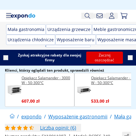
Mała gastronomia
Urządzenia grzewcze
Meble gastronomicz
Urządzenia chłodnicze
Wyposażenie baru
Wyposażenie masa
Zyskaj atrakcyjne rabaty dla swojej
Zacznij
firmy
oszczędzać
Klienci, którzy oglądali ten produkt, sprawdzili również
Opiekacz Salamander - 3000
Opiekacz Salamander - 25
W - 50-300°C
W - 50-300°C
607,00 zł
533,00 zł
/
expondo
/
Wyposażenie gastronomii
/
Mała gas
Liczba opinii: (6)