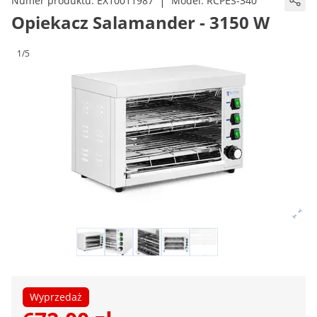
|
Numer produktu:
EX10011987
Model:
RCPES-340
Opiekacz Salamander - 3150 W
1/5
Wyprzedaż