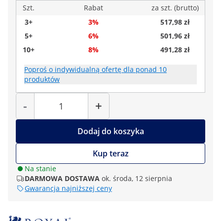
Szt.
Rabat
za szt. (brutto)
3+
3%
517,98 zł
5+
6%
501,96 zł
10+
8%
491,28 zł
Poproś o indywidualną ofertę dla ponad 10
produktów
Liczba
-
+
Dodaj do koszyka
Kup teraz
Na stanie
DARMOWA DOSTAWA
ok. środa, 12 sierpnia
Gwarancja najniższej ceny