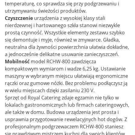
temperaturę, co sprawdza się przy podgrzewaniu i
utrzymywaniu świeżości produktów.
Czyszczenie
urządzenia z wysokiej klasy stali
nierdzewnej i hartowanego szkła stanowi niezwykle
prostą czynność. Wszystkie elementy zestawu szybko
się demontuje i myje, również w zmywarce. Gładka,
neutralna dla żywności powierzchnia ułatwia dokładne,
a jednocześnie delikatne usuwanie zanieczyszczeń.
Mobilność
model RCHW-800 zawdzięcza
kompaktowym wymiarom i wadze 6,25 kg. Ustawianie
maszyny w wybranym miejscu ułatwiają ergonomiczne
rączki oraz gumowe nóżki. Bez problemu podłączysz ją
w wielu miejscach dzięki zasilaniu 230 V.
Sprzęt od Royal Catering zdaje egzamin nie tylko w
lokalach gastronomicznych lub firmach cateringowych,
ale także w domu. Budowa urządzenia jest prosta i
usprawnia przygotowanie rewelacyjnych hot dogów. Z
profesjonalnym podgrzewaczem RCHW-800 staniesz
się prawdziwym mistrzem kuchni dla swoich klientów,