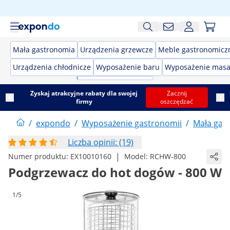
Mała gastronomia
Urządzenia grzewcze
Meble gastronomicz
Urządzenia chłodnicze
Wyposażenie baru
Wyposażenie masa
Zyskaj atrakcyjne rabaty dla swojej
Zacznij
firmy
oszczędzać
/
expondo
/
Wyposażenie gastronomii
/
Mała gas
Liczba opinii: (19)
|
Numer produktu:
EX10010160
Model:
RCHW-800
Podgrzewacz do hot dogów - 800 W
1/5