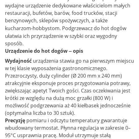
wydajne urządzenie dedykowane właścicielom małych
restauracji, bufetów, barów, food trucków, stacji
benzynowych, sklepów spożywczych, a także
kucharzom-hobbystom.
Podgrzewacz do hot dogów
ułatwia ich przyrządzenie w szybki oraz wygodny
sposób.
Urządzenie do hot dogów ‒ opis
Wydajność
urządzenia stawia go na pierwszym miejscu
w tej klasie wyposażenia gastronomicznego.
Przezroczysty, duży cylinder (Ø 200 mm x 240 mm)
atrakcyjnie eksponuje proces przygotowania potrawy,
zwiększając apetyt Twoich gości. Czas oczekiwania jest
krótki ze względu na dużą moc grzałki (800 W) i
możliwość podgrzewania aż 40 kiełbasek jednocześnie
(optymalna liczba to 30 sztuk).
Precyzję
pomiaru i odczytu temperatury gwarantuje
wbudowany termostat. Płynna regulacja w zakresie 0–
95°C usprawnia pracę. Moduł utrzymuje stałą