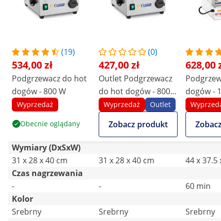
(19)
(0)
534,00 zł
427,00 zł
628,00 
Podgrzewacz do hot
Outlet Podgrzewacz
Podgrzew
dogów - 800 W
do hot dogów - 800
dogów - 
W
/ 25 bułe
Wyprzedaż
Wyprzedaż
Outlet
Wyprzed
Obecnie oglądany
Zobacz produkt
Zobacz
Wymiary (DxSxW)
31 x 28 x 40 cm
31 x 28 x 40 cm
44 x 37.5
Czas nagrzewania
-
-
60 min
Kolor
Srebrny
Srebrny
Srebrny