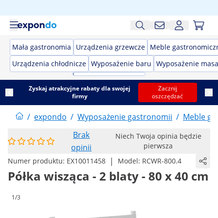
Mała gastronomia
Urządzenia grzewcze
Meble gastronomicz
Urządzenia chłodnicze
Wyposażenie baru
Wyposażenie masa
Zyskaj atrakcyjne rabaty dla swojej
Zacznij
firmy
oszczędzać
/
expondo
/
Wyposażenie gastronomii
/
Meble ga
Brak
Niech Twoja opinia będzie
pierwsza
opinii
|
Numer produktu:
EX10011458
Model:
RCWR-800.4
Półka wisząca - 2 blaty - 80 x 40 cm
1/3