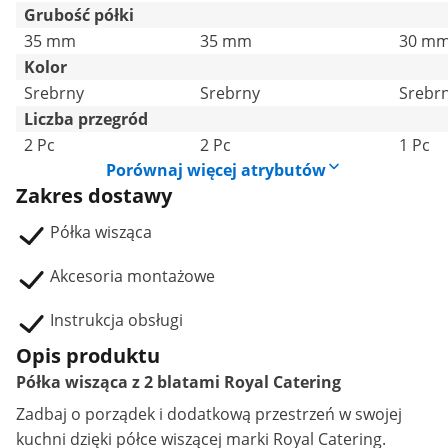
Grubość półki
35 mm
35 mm
30 m
Kolor
Srebrny
Srebrny
Srebr
Liczba przegród
2 Pc
2 Pc
1 Pc
Porównaj więcej atrybutów
Zakres dostawy
Półka wisząca
Akcesoria montażowe
Instrukcja obsługi
Opis produktu
Półka wisząca z 2 blatami Royal Catering
Zadbaj o porządek i dodatkową przestrzeń w swojej
kuchni dzięki
półce wiszącej
marki Royal Catering.