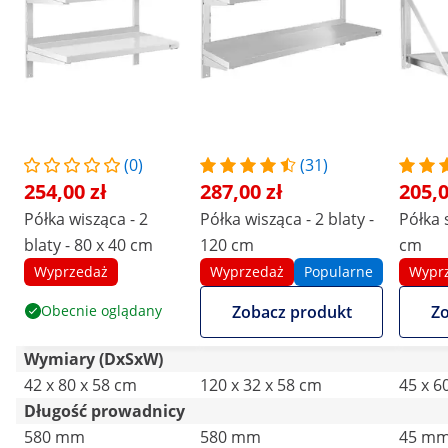
(0)
(31)
254,00 zł
287,00 zł
205,0
Półka wisząca - 2
Półka wisząca - 2 blaty -
Półka 
blaty - 80 x 40 cm
120 cm
cm
Wyprzedaż
Wyprzedaż
Popularne
Wypr
Obecnie oglądany
Zobacz produkt
Zo
Wymiary (DxSxW)
42 x 80 x 58 cm
120 x 32 x 58 cm
45 x 6
Długość prowadnicy
580 mm
580 mm
45 m