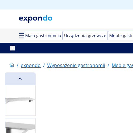
Mała gastronomia
Urządzenia grzewcze
Meble gast
/
expondo
/
Wyposażenie gastronomii
/
Meble ga