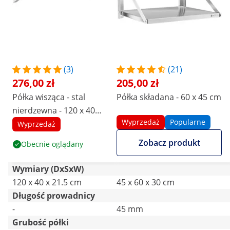
(3)
(21)
276,00 zł
205,00 zł
Półka wisząca - stal
Półka składana - 60 x 45 cm
nierdzewna - 120 x 40
Wyprzedaż
Popularne
cm - do 30 kg - Royal
Wyprzedaż
Catering
Zobacz produkt
Obecnie oglądany
Wymiary (DxSxW)
120 x 40 x 21.5 cm
45 x 60 x 30 cm
Długość prowadnicy
-
45 mm
Grubość półki