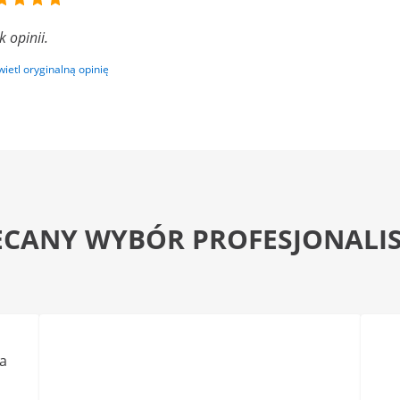
k opinii.
ietl oryginalną opinię
ECANY WYBÓR PROFESJONALI
a