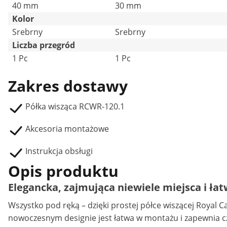
40 mm
30 mm
Kolor
Srebrny
Srebrny
Liczba przegród
1 Pc
1 Pc
Zakres dostawy
Półka wisząca RCWR-120.1
Akcesoria montażowe
Instrukcja obsługi
Opis produktu
Elegancka, zajmująca niewiele miejsca i łat
Wszystko pod ręką – dzięki prostej
półce wiszącej
Royal Ca
nowoczesnym designie jest łatwa w montażu i zapewnia c