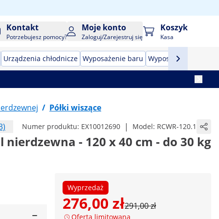
Kontakt
Moje konto
Koszyk
Potrzebujesz pomocy?
Zaloguj/Zarejestruj się
Kasa
Urządzenia chłodnicze
Wyposażenie baru
Wyposażenie masarn
nierdzewnej
/
Półki wiszące
3)
|
Numer produktu:
EX10012690
Model:
RCWR-120.1
l nierdzewna - 120 x 40 cm - do 30 kg
Wyprzedaż
276,00 zł
291,00 zł
Oferta limitowana