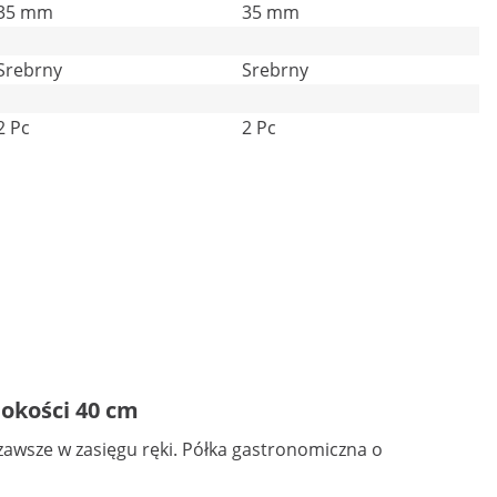
35 mm
35 mm
Srebrny
Srebrny
2 Pc
2 Pc
bokości 40 cm
zawsze w zasięgu ręki. Półka gastronomiczna o