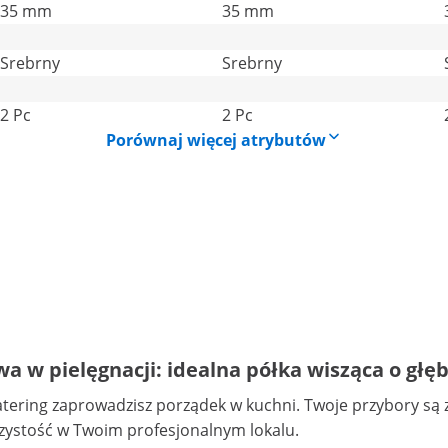
35 mm
35 mm
Srebrny
Srebrny
2 Pc
2 Pc
Porównaj więcej atrybutów
wa w pielęgnacji: idealna półka wisząca o głę
tering zaprowadzisz porządek w kuchni. Twoje przybory są 
zystość w Twoim profesjonalnym lokalu.