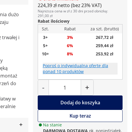
224,39 zł netto (bez 23% VAT)
Najniższa cena w zł z 30 dni przed obniżką:
nia dużo
291,00 zł
Rabat ilościowy
zaju
Szt.
Rabat
za szt. (brutto)
trwałej i
3+
3%
267,72 zł
5+
6%
259,44 zł
10+
8%
253,92 zł
ry
Poproś o indywidualną ofertę dla
ręką
ponad 10 produktów
– montaż
Liczba
trzeń do
-
+
 łatwy w
Dodaj do koszyka
neralnie
Kup teraz
Na stanie
DARMOWA DOSTAWA
ok. poniedziałek,