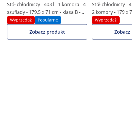
Stół chłodniczy - 403 l - 1 komora - 4
Stół chłodniczy - 4
1/7
szuflady - 179,5 x 71 cm - klasa B -
2 komory - 179 x 7
stal nierdzewna - Royal Catering
Catering
Wyprzedaż
Popularne
Wyprzedaż
Zobacz produkt
Zobacz 
Informacje z karty produktu
5749,00 zł