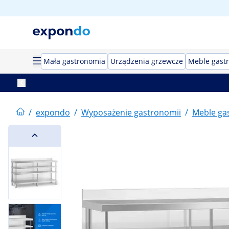
Mała gastronomia
Urządzenia grzewcze
Meble gast
/
expondo
/
Wyposażenie gastronomii
/
Meble ga