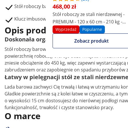
468,00 zł
Stół roboczy barowy ze stali nierdzewnej RCSBW-6
Stół roboczy ze stali nierdzewnej -
Klucz imbusowy
PREMIUM - 120 x 60 cm - 210 kg -
Opis produktu
składany - Royal Catering
Wyprzedaż
Popularne
Doskonała organizacja na czterech półkach!
Zobacz produkt
Stół roboczy barowy ze stali nierdzewnej pozwoli zachow
powierzchnię roboczą, oferuje dużo miejsca i możliwość pr
zniesie obciążenie do 450 kg, więc zapewni wystarczającą
zabrudzeniem oraz zapobiegnie on spadaniu przyborów za 
Łatwy w pielęgnacji stół ze stali nierdzewn
Lada barowa zachwyci Cię trwałą i łatwą w utrzymaniu kons
Gładkie powierzchnie są z kolei łatwe w czyszczeniu, a ty
o wysokości 15 cm dostosujesz do nierównej podłogi nawe
funkcjonalność, trwałość i czyste stanowisko pracy.
O marce