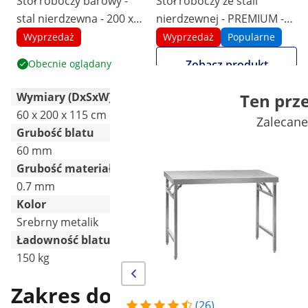
Stół roboczy barowy -
Stół roboczy ze stali
stal nierdzewna - 200 x
nierdzewnej - PREMIUM -
60 x 115 cm - 4 półki -
120 x 60 cm - 210 kg -
Wyprzedaż
Wyprzedaż
Popularne
rant - Royal Catering
składany - Royal Catering
Obecnie oglądany
Zobacz produkt
Ten prz
Wymiary (DxSxW)
60 x 200 x 115 cm
60 x 120 x 90 cm
Zalecane
Grubość blatu
60 mm
60 mm
Grubość materiału
0.7 mm
1.2 mm
Kolor
Srebrny metalik
Srebrny
Ładowność blatu
150 kg
-
Zakres dostawy
(26)