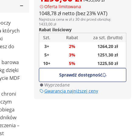
Oferta limitowana
1048,78 zł netto (bez 23% VAT)
Najniższa cena w zł z 30 dni przed obniżką:
boczy
1433,00 zł
Rabat ilościowy
a których
Szt.
Rabat
za szt. (brutto)
ki
sz do ​​
3+
2%
1264,20 zł
5+
3%
1251,30 zł
a barowa
10+
5%
1225,50 zł
kg dzięki
Sprawdź dostępność
łycie MDF
Wyprzedane
Gwarancja najniższej ceny
t chroni
oczym
pobiega
adników
zczenia –
st