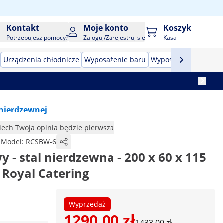
Kontakt
Moje konto
Koszyk
Potrzebujesz pomocy?
Zaloguj/Zarejestruj się
Kasa
Urządzenia chłodnicze
Wyposażenie baru
Wyposażenie masarn
i nierdzewnej
iech Twoja opinia będzie pierwsza
Model:
RCSBW-6
y - stal nierdzewna - 200 x 60 x 115
- Royal Catering
Wyprzedaż
1290,00 zł
1433,00 zł