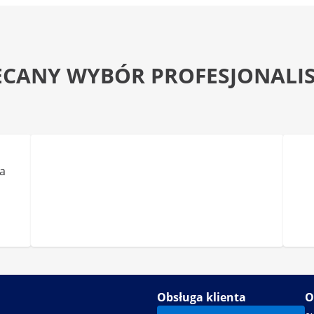
ECANY WYBÓR PROFESJONALI
a
Obsługa klienta
O