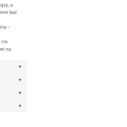
ąsy, a
niom bez
nia –
2 cm
et na