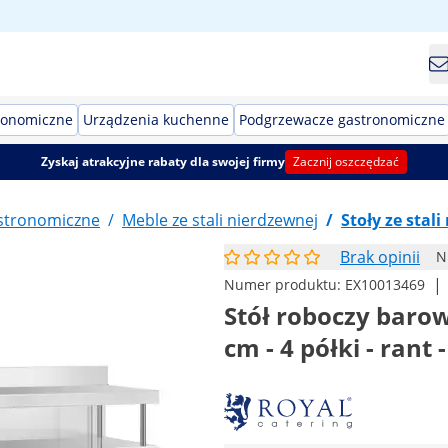
ronomiczne
Urządzenia kuchenne
Podgrzewacze gastronomiczne
Zyskaj atrakcyjne rabaty dla swojej firmy
Zacznij oszczędzać
stronomiczne
/
Meble ze stali nierdzewnej
/
Stoły ze stal
Brak opinii
N
|
Numer produktu:
EX10013469
Stół roboczy barow
cm - 4 półki - rant 