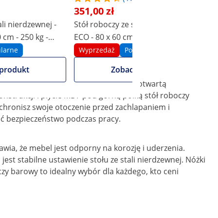
351,00 zł
ali nierdzewnej -
Stół roboczy ze stali nierdzewnej -
S
 cm - 250 kg -
ECO - 80 x 60 cm - 250 kg - Royal
E
Catering
-
larne
Wyprzedaż
Popularne
produkt
Zobacz produkt
miejscu. Wyposażony w cztery półki i otwartą
onstrukcji i płycie MDF pod górną półką stół roboczy
 ochronisz swoje otoczenie przed zachlapaniem i
ić bezpieczeństwo podczas pracy.
awia, że mebel jest odporny na korozję i uderzenia.
est stabilne ustawienie stołu ze stali nierdzewnej. Nóżki
zy barowy to idealny wybór dla każdego, kto ceni