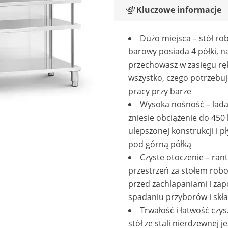
Kluczowe informacje
Dużo miejsca – stół ro
barowy posiada 4 półki, n
przechowasz w zasięgu rę
wszystko, czego potrzebuje
pracy przy barze
Wysoka nośność – lad
zniesie obciążenie do 450 
ulepszonej konstrukcji i p
pod górną półką
Czyste otoczenie – ran
przestrzeń za stołem rob
przed zachlapaniami i za
spadaniu przyborów i skł
Trwałość i łatwość czys
stół ze stali nierdzewnej je