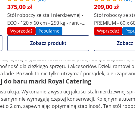
375,00 zł
299,00 zł
Stół roboczy ze stali nierdzewnej -
Stół roboczy ze st
ECO - 120 x 60 cm - 250 kg - rant -
PREMIUM - 60 x 60
Royal Catering
Royal Catering
Wyprzedaż
Popularne
Wyprzedaż
Popu
 Stół roboczy barowy ze stali nierdzewnej
Zobacz produkt
Zobacz 
ać porządek wśród najpotrzebniejszych przyborów w jednym 
zejrzystej organizacji stanowiska pracy. Dzięki ulepszonej k
 nośność dla ciężkiego sprzętu i akcesoriów. Dzięki rantowi
ladę. Pozwoli to nie tylko utrzymać porządek, ale i zapewn
ej do baru marki Royal Catering
trukcją. Wykonanie z wysokiej jakości stali nierdzewnej spr
m samym nie wymagają częstej konserwacji. Kolejnym atutem j
t o 2 cm, zapewniając optymalną stabilność. Ten stół roboc