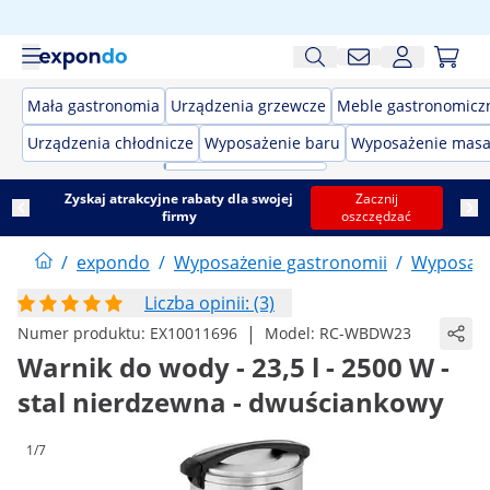
Mała gastronomia
Urządzenia grzewcze
Meble gastronomicz
Urządzenia chłodnicze
Wyposażenie baru
Wyposażenie masa
Zyskaj atrakcyjne rabaty dla swojej
Zacznij
firmy
oszczędzać
/
expondo
/
Wyposażenie gastronomii
/
Wyposaże
Liczba opinii: (3)
|
Numer produktu:
EX10011696
Model:
RC-WBDW23
Warnik do wody - 23,5 l - 2500 W -
stal nierdzewna - dwuściankowy
1/7