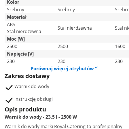
Kolor
Srebrny
Srebrny
Srebr
Materiał
ABS
Stal nierdzewna
Stal n
Stal nierdzewna
Moc [W]
2500
2500
1600
Napięcie [V]
230
230
230
Porównaj więcej atrybutów
Zakres dostawy
Warnik do wody
Instrukcję obsługi
Opis produktu
Warnik do wody - 23,5 l - 2500 W
Warnik do wody
marki Royal Catering to profesjonalny