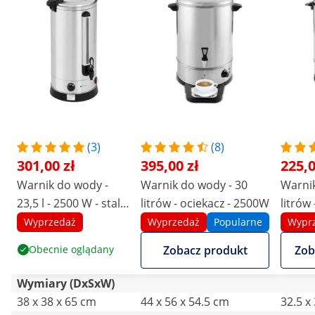
(3)
(8)
301,00 zł
395,00 zł
225,0
Warnik do wody -
Warnik do wody - 30
Warnik
23,5 l - 2500 W - stal
litrów - ociekacz - 2500W
litrów 
nierdzewna -
1600
Wyprzedaż
Wyprzedaż
Popularne
Wypr
dwuściankowy
Obecnie oglądany
Zobacz produkt
Zob
Wymiary (DxSxW)
38 x 38 x 65 cm
44 x 56 x 54.5 cm
32.5 x