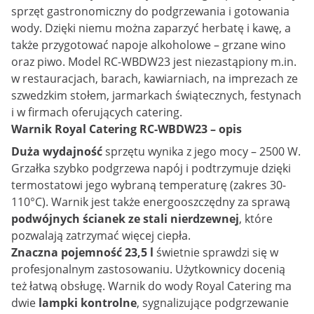
sprzęt gastronomiczny do podgrzewania i gotowania
wody. Dzięki niemu można zaparzyć herbatę i kawę, a
także przygotować napoje alkoholowe – grzane wino
oraz piwo. Model RC-WBDW23 jest niezastąpiony m.in.
w restauracjach, barach, kawiarniach, na imprezach ze
szwedzkim stołem, jarmarkach świątecznych, festynach
i w firmach oferujących catering.
Warnik Royal Catering RC-WBDW23 – opis
Duża wydajność
sprzętu wynika z jego mocy – 2500 W.
Grzałka szybko podgrzewa napój i podtrzymuje dzięki
termostatowi jego wybraną temperaturę (zakres 30-
110°C). Warnik jest także energooszczędny za sprawą
podwójnych ścianek ze stali nierdzewnej
, które
pozwalają zatrzymać więcej ciepła.
Znaczna pojemność 23,5 l
świetnie sprawdzi się w
profesjonalnym zastosowaniu. Użytkownicy docenią
też łatwą obsługę. Warnik do wody Royal Catering ma
dwie
lampki kontrolne
, sygnalizujące podgrzewanie