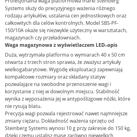
Profesjonalna
waga platformowa
marki Steinberg
Systems służy do precyzyjnego ważenia różnego
rodzaju artykułów, ustalania cen jednostkowych oraz
całkowitych dla celów kontrolnych. Model SBS-PF-
150/10A okaże się niezwykle użyteczny w warsztatach,
magazynach czy przeładowniach.
Waga magazynowa z wyświetlaczem LED ̶ opis
Duża, wytrzymała platforma o wymiarach 40 x 50 cm
otwarta z trzech stron sprawia, że zważysz artykuły
wielkogabarytowe. Wygodę eksploatacji zapewniają
kompaktowe rozmiary oraz składany statyw
pozwalające na swobodne przenoszenie wagi i
korzystanie z niej w dowolnym miejscu. Stabilność
wynika z wyposażenia jej w antypoślizgowe nóżki, które
nie rysują blatu.
Precyzja wagi pozwala rejestrować nawet najmniejsze
zmiany ciężaru. Dokładność ważenia sprzętu od
Steinberg Systems wynosi 10 g przy zakresie do 150 kg,
dzięki czemu ustalisz masę zarówno niewielkich