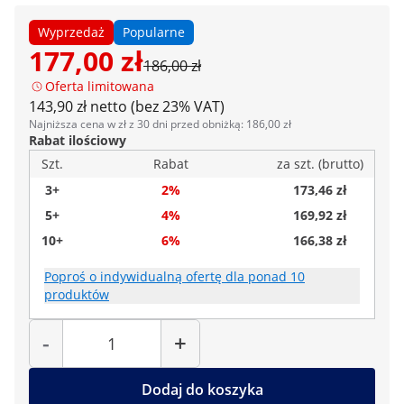
Wyprzedaż
Popularne
177,00 zł
186,00 zł
Oferta limitowana
143,90 zł netto (bez 23% VAT)
Najniższa cena w zł z 30 dni przed obniżką: 186,00 zł
Rabat ilościowy
Szt.
Rabat
za szt. (brutto)
3+
2%
173,46 zł
5+
4%
169,92 zł
10+
6%
166,38 zł
Poproś o indywidualną ofertę dla ponad 10
produktów
Liczba
-
+
Dodaj do koszyka