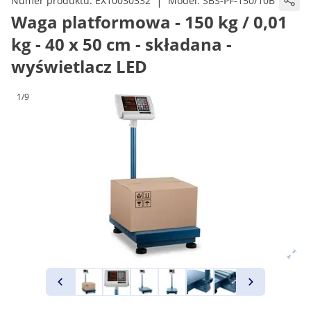
|
Numer produktu:
EX10030332
Model:
SBS-PF-150/10B
Waga platformowa - 150 kg / 0,01
kg - 40 x 50 cm - składana -
wyświetlacz LED
1/9