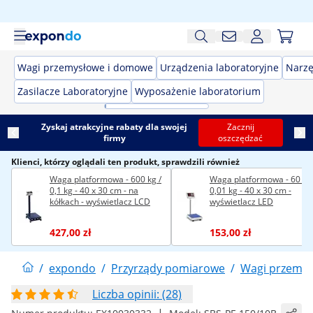
Wagi przemysłowe i domowe
Urządzenia laboratoryjne
Narzę
Zasilacze Laboratoryjne
Wyposażenie laboratorium
Zyskaj atrakcyjne rabaty dla swojej
Zacznij
firmy
oszczędzać
Klienci, którzy oglądali ten produkt, sprawdzili również
Waga platformowa - 600 kg /
Waga platformowa - 60 kg 
0,1 kg - 40 x 30 cm - na
0,01 kg - 40 x 30 cm -
kółkach - wyświetlacz LCD
wyświetlacz LED
427,00 zł
153,00 zł
/
expondo
/
Przyrządy pomiarowe
/
Wagi przemy
Liczba opinii: (28)