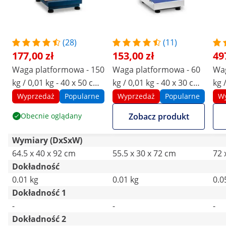
(28)
(11)
177,00 zł
153,00 zł
49
Waga platformowa - 150
Waga platformowa - 60
Wag
kg / 0,01 kg - 40 x 50 cm
kg / 0,01 kg - 40 x 30 cm
kg 
- składana - wyświetlacz
- wyświetlacz LED
- w
Wyprzedaż
Popularne
Wyprzedaż
Popularne
W
LED
Obecnie oglądany
Zobacz produkt
Wymiary (DxSxW)
64.5 x 40 x 92 cm
55.5 x 30 x 72 cm
72 
Dokładność
0.01 kg
0.01 kg
0.0
Dokładność 1
-
-
-
Dokładność 2