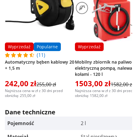
Wyprzedaż
Popularne
Wyprzedaż
(11)
Automatyczny bęben kablowy 20
Mobilny zbiornik na paliwo - 
+ 1,5 m
elektryczną pompą, nalewaki
kołami - 120 l
242,00 zł
1503,00 zł
255,00 zł
1582,00 zł
Najniższa cena w zł z 30 dni przed
Najniższa cena w zł z 30 dni przed
obniżką: 255,00 zł
obniżką: 1582,00 zł
Dane techniczne
Pojemność
2 l
Materiał
Stal nierdzewna