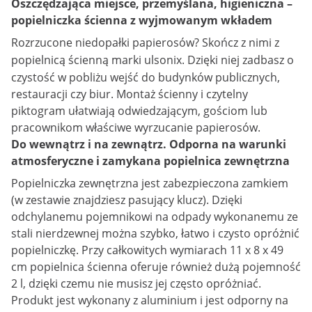
Oszczędzająca miejsce, przemyślana, higieniczna –
popielniczka ścienna z wyjmowanym wkładem
Rozrzucone niedopałki papierosów? Skończ z nimi z
popielnicą ścienną
marki ulsonix. Dzięki niej zadbasz o
czystość w pobliżu wejść do budynków publicznych,
restauracji czy biur. Montaż ścienny i czytelny
piktogram ułatwiają odwiedzającym, gościom lub
pracownikom właściwe wyrzucanie papierosów.
Do wewnątrz i na zewnątrz. Odporna na warunki
atmosferyczne i zamykana popielnica zewnętrzna
Popielniczka zewnętrzna jest zabezpieczona zamkiem
(w zestawie znajdziesz pasujący klucz). Dzięki
odchylanemu pojemnikowi na odpady wykonanemu ze
stali nierdzewnej można szybko, łatwo i czysto opróżnić
popielniczkę. Przy całkowitych wymiarach 11 x 8 x 49
cm popielnica ścienna oferuje również dużą pojemność
2 l, dzięki czemu nie musisz jej często opróżniać.
Produkt jest wykonany z aluminium i jest odporny na