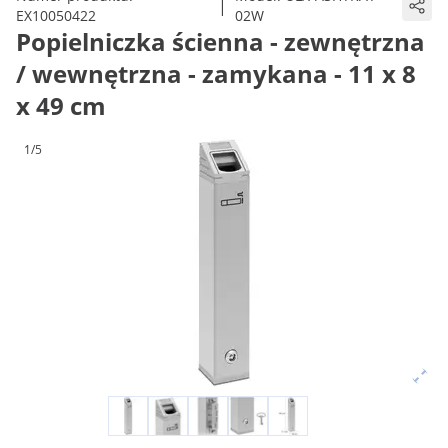
|
EX10050422
02W
Popielniczka ścienna - zewnętrzna
/ wewnętrzna - zamykana - 11 x 8
x 49 cm
1/5