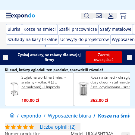
Biurka
Kosze na śmieci
Szafki pracownicze
Szafy metalowe
Szuflady na kasy fiskalne
Uchwyty do projektorów
Wyposażeni
Zyskaj atrakcyjne rabaty dla swojej
Zacznij
firmy
oszczędzać
Klienci, którzy oglądali ten produkt, sprawdzili również
Stojak na worki na śmieci -
Kosz na śmieci - okrągły -
srebrny - kółka: 4 (2 z
duży otwór - stal nierdzew
hamulcami) - Uniprodo
/ stal ocynkowana - srebrn
190,00 zł
362,00 zł
/
expondo
/
Wyposażenie biura
/
Kosze na śmiec
Liczba opinii: (2)
Numer produktu:
Model:
ULX-ASHTRAY