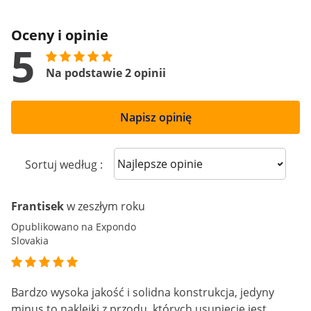
Oceny i opinie
5
Na podstawie 2 opinii
Napisz opinię
Sort reviews
Sortuj według :
Frantisek
w zeszłym roku
Opublikowano na Expondo
Slovakia
Bardzo wysoka jakość i solidna konstrukcja, jedyny
minus to naklejki z przodu, których usunięcie jest