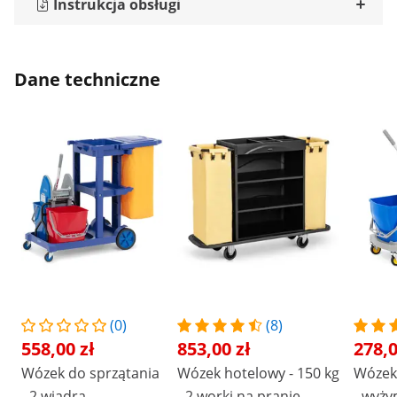
Instrukcja obsługi
Dane techniczne
(0)
(8)
558,00 zł
853,00 zł
278,0
Wózek do sprzątania
Wózek hotelowy - 150 kg
Wózek
- 2 wiadra,
- 2 worki na pranie
- wyży