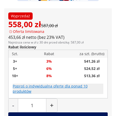
Wyprzedaż
558,00 zł
587,00 zł
Oferta limitowana
453,66 zł netto (bez 23% VAT)
Najniższa cena w zł z 30 dni przed obniżką: 587,00 zł
Rabat ilościowy
Szt.
Rabat
za szt. (brutto)
3+
3%
541,26 zł
5+
6%
524,52 zł
10+
8%
513,36 zł
Poproś o indywidualną ofertę dla ponad 10
produktów
Liczba
-
+