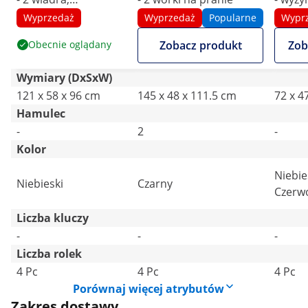
wyżymaczka i worek
wiadra 
Wyprzedaż
Wyprzedaż
Popularne
Wypr
na pranie - 3 półki -
Obecnie oglądany
Zobacz produkt
Zob
do 200 kg
Wymiary (DxSxW)
121 x 58 x 96 cm
145 x 48 x 111.5 cm
72 x 4
Hamulec
-
2
-
Kolor
Niebie
Niebieski
Czarny
Czerw
Liczba kluczy
-
-
-
Liczba rolek
4 Pc
4 Pc
4 Pc
Porównaj więcej atrybutów
Zakres dostawy