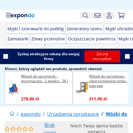
Myjki i szorowarki do podłóg
Generatory ozonu
Myjki ultrad
Zamiatarki
Zlewy przenośne
Oczyszczacze powietrza
Myjki c
Zyskaj atrakcyjne rabaty dla swojej
Zacznij
firmy
oszczędzać
Klienci, którzy oglądali ten produkt, sprawdzili również
Wózek do sprzątania -
Wózek do sprzątania -
wyżymaczka - 2 wiadra - 36 l
nieprzemakalna torba -
pokrywa
278,00 zł
311,00 zł
/
expondo
/
Urządzenia sprzątające
/
Wózki do s
Brak
Niech Twoja opinia będzie
pierwsza
opinii