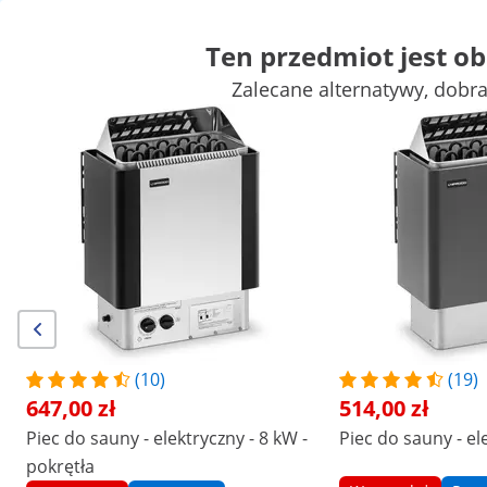
Ten przedmiot jest o
Zalecane alternatywy, dobr
Sprzęt kosmetyczny
Masaż i wellness
Taborety i krzesła kos
Fryzjerstwo
Sprzęt do salonu
Materiały do tatuażu
Zyskaj atrakcyjne rabaty dla swojej
Zacznij
firmy
oszczędzać
/
expondo
/
Wyposażenie salonu kosmetycznego
/
Liczba opinii: (1)
Numer produktu:
Model:
|
EX10250220
UNI_SAUNA_G4.5KW
Piec do sauny - elektryczny - 4,5
(10)
(19)
kW
647,00 zł
514,00 zł
Piec do sauny - elektryczny - 8 kW -
Piec do sauny - el
1/6
pokrętła