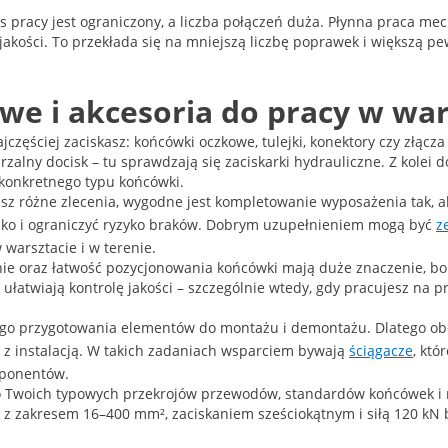
s pracy jest ograniczony, a liczba połączeń duża. Płynna praca m
kości. To przekłada się na mniejszą liczbę poprawek i większą pe
we i akcesoria do pracy w war
jczęściej zaciskasz: końcówki oczkowe, tulejki, konektory czy złą
alny docisk – tu sprawdzają się zaciskarki hydrauliczne. Z kolei do
 konkretnego typu końcówki.
jesz różne zlecenia, wygodne jest kompletowanie wyposażenia tak, 
isko i ograniczyć ryzyko braków. Dobrym uzupełnieniem mogą być
z
warsztacie i w terenie.
e oraz łatwość pozycjonowania końcówki mają duże znaczenie, bo
ułatwiają kontrolę jakości – szczególnie wtedy, gdy pracujesz na 
ego przygotowania elementów do montażu i demontażu. Dlatego obo
 z instalacją. W takich zadaniach wsparciem bywają
ściągacze
, kt
mponentów.
 do Twoich typowych przekrojów przewodów, standardów końcówek i
bli z zakresem 16–400 mm², zaciskaniem sześciokątnym i siłą 120 k