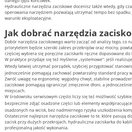
danego typu końcówek.
Hydrauliczne narzędzia zaciskowe docenisz także wtedy, gdy cza
operowania narzędziem pozwalają utrzymać tempo bez spadku ja
warunki eksploatacyjne.
Jak dobrać narzędzia zacisko
Dobór narzędzia zaciskowego warto zacząć od analizy tego, co na
priorytetem będzie szeroki zakres przekrojów oraz mocny, powtarz
częściej wybiera się poręczne zaciskarki ręczne dopasowane do
W praktyce przydaje się też myślenie „systemowe”: jeśli realizu
Wtedy łatwiej utrzymać porządek, szybciej przygotować stanow
jednocześnie pomagają zachować powtarzalny standard pracy w 
Zwróć uwagę na ergonomię: wygodny chwyt, stabilne prowadzeni
zaciskowe pomagają ograniczyć zmęczenie dłoni, a jednocześnie 
miejscach.
W środowisku serwisowym często liczy się też możliwość szybki
bezpiecznie zdjąć osadzone części lub elementy współpracujące
osadzonych na wcisk, bez nadmiernego ryzyka uszkodzenia ko
Ostatecznie najlepsze narzędzia zaciskowe to te, które pasują
zacisk przy dużych przekrojach, hydrauliczna zaciskarka do ka
profesjonalną jakość wykonania.