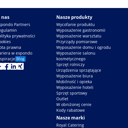
 nas
Nasze produkty
xpondo Partners
Wycofanie produktu
egulamin
Wyposażenie gastronomii
olityka prywatności
Wyposażenie warsztatu
ookies
Przyrządy pomiarowe
ota prawna
Wyposażenie domu i ogrodu
ariera w expondo
Wyposażenie salonu
spiracje
Blog
kosmetycznego
Sprzęt rolniczy
Urządzenia sprzątające
Wyposażenie biura
Mobilność i opieka
Wyposażenie hoteli
Sprzęt sportowy
Outlet
W obniżonej cenie
Kody rabatowe
Nasze marki
Royal Catering