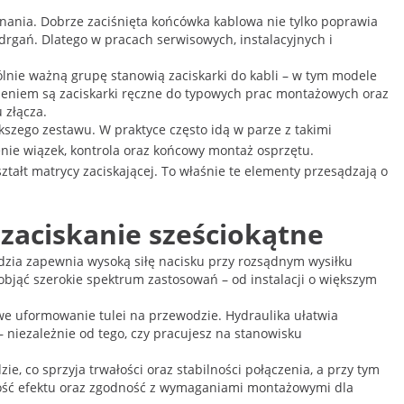
nania. Dobrze zaciśnięta końcówka kablowa nie tylko poprawia
drgań. Dlatego w pracach serwisowych, instalacyjnych i
ólnie ważną grupę stanowią zaciskarki do kabli – w tym modele
ieniem są zaciskarki ręczne do typowych prac montażowych oraz
 złącza.
kszego zestawu. W praktyce często idą w parze z takimi
enie wiązek, kontrola oraz końcowy montaż osprzętu.
ałt matrycy zaciskającej. To właśnie te elementy przesądzają o
 zaciskanie sześciokątne
ędzia zapewnia wysoką siłę nacisku przy rozsądnym wysiłku
objąć szerokie spektrum zastosowań – od instalacji o większym
iwe uformowanie tulei na przewodzie. Hydraulika ułatwia
 niezależnie od tego, czy pracujesz na stanowisku
, co sprzyja trwałości oraz stabilności połączenia, a przy tym
alność efektu oraz zgodność z wymaganiami montażowymi dla