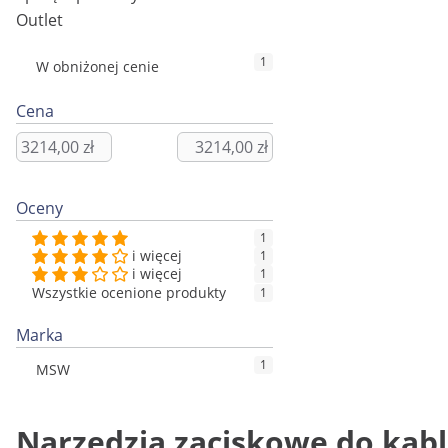
Outlet
1
W obniżonej cenie
Cena
Oceny
1
i więcej
1
i więcej
1
Wszystkie ocenione produkty
1
Marka
1
MSW
Narzędzia zaciskowe do kabli