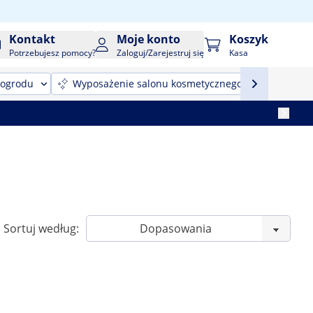
Kontakt
Moje konto
Koszyk
Potrzebujesz pomocy?
Zaloguj/Zarejestruj się
Kasa
 ogrodu
Wyposażenie salonu kosmetycznego
Sprzęt
Sortuj według: