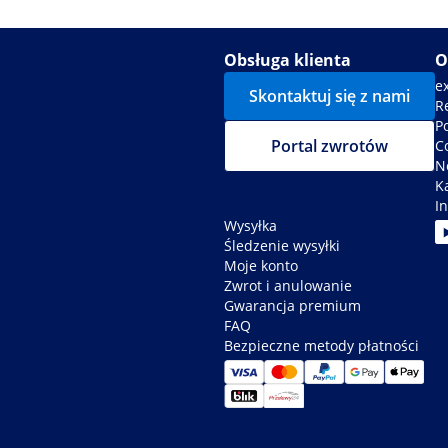
Obsługa klienta
O
e
Skontaktuj się z nami
R
P
Portal zwrotów
C
N
K
In
Wysyłka
Śledzenie wysyłki
Moje konto
Zwrot i anulowanie
Gwarancja premium
FAQ
Bezpieczne metody płatności