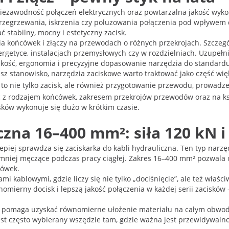
 niezawodność połączeń elektrycznych oraz powtarzalna jakość wyko
 przegrzewania, iskrzenia czy poluzowania połączenia pod wpływem 
 stabilny, mocny i estetyczny zacisk.
nia końcówek i złączy na przewodach o różnych przekrojach. Szczeg
getyce, instalacjach przemysłowych czy w rozdzielniach. Uzupełn
zybkość, ergonomia i precyzyjne dopasowanie narzędzia do standardu
sz stanowisko, narzędzia zaciskowe warto traktować jako część wię
to nie tylko zacisk, ale również przygotowanie przewodu, prowadz
 z rodzajem końcówek, zakresem przekrojów przewodów oraz na kszt
sków wykonuje się dużo w krótkim czasie.
czna 16–400 mm²: siła 120 kN i
epiej sprawdza się zaciskarka do kabli hydrauliczna. Ten typ narz
 i mniej męczące podczas pracy ciągłej. Zakres 16–400 mm² pozwala 
cówek.
 kablowymi, gdzie liczy się nie tylko „dociśnięcie”, ale też właśc
mierny docisk i lepszą jakość połączenia w każdej serii zacisków –
il pomaga uzyskać równomierne ułożenie materiału na całym obwodzie
t jest często wybierany wszędzie tam, gdzie ważna jest przewidyw