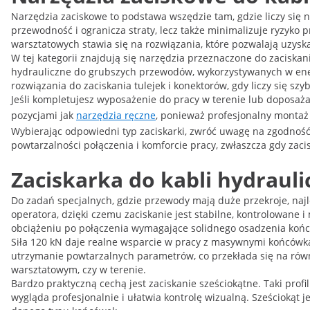
Narzędzia zaciskowe to podstawa wszędzie tam, gdzie liczy się
przewodność i ogranicza straty, lecz także minimalizuje ryzyko
warsztatowych stawia się na rozwiązania, które pozwalają uzyskać
W tej kategorii znajdują się narzędzia przeznaczone do zaciska
hydrauliczne do grubszych przewodów, wykorzystywanych w ener
rozwiązania do zaciskania tulejek i konektorów, gdy liczy się s
Jeśli kompletujesz wyposażenie do pracy w terenie lub doposaża
pozycjami jak
narzędzia ręczne
, ponieważ profesjonalny montaż 
Wybierając odpowiedni typ zaciskarki, zwróć uwagę na zgodność
powtarzalności połączenia i komforcie pracy, zwłaszcza gdy zaci
Zaciskarka do kabli hydrauli
Do zadań specjalnych, gdzie przewody mają duże przekroje, najl
operatora, dzięki czemu zaciskanie jest stabilne, kontrolowane
obciążeniu po połączenia wymagające solidnego osadzenia koń
Siła 120 kN daje realne wsparcie w pracy z masywnymi końcówkami
utrzymanie powtarzalnych parametrów, co przekłada się na równo
warsztatowym, czy w terenie.
Bardzo praktyczną cechą jest zaciskanie sześciokątne. Taki prof
wygląda profesjonalnie i ułatwia kontrolę wizualną. Sześcioką