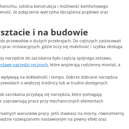
echanizmu, solidna konstrukcja i możliwość komfortowego
wność, że połączenie wytrzyma obciążenia prądowe oraz
sztacie i na budowie
cza do przewodów o dużych przekrojach. Do cięższych zastosowań
 prac instalacyjnych, gdzie liczy się mobilność i szybka obsługa,
aby narzędzie do zaciskania było częścią spójnego zestawu.
estawy narzędzi ręcznych
, które wspierają codzienny montaż, a
 wpływają na dokładność i tempo. Dobrze dobrane narzędzia
przewodach o większej średnicy lub w trudno dostępnych
k zaciskania przydają się narzędzia, które pomagają
óre usprawniają prace przy mechanicznych elementach
 realnych warunków pracy. Jeśli stawiasz na mocny, równomierny
N będzie rozwiązaniem nastawionym na pewny efekt oraz