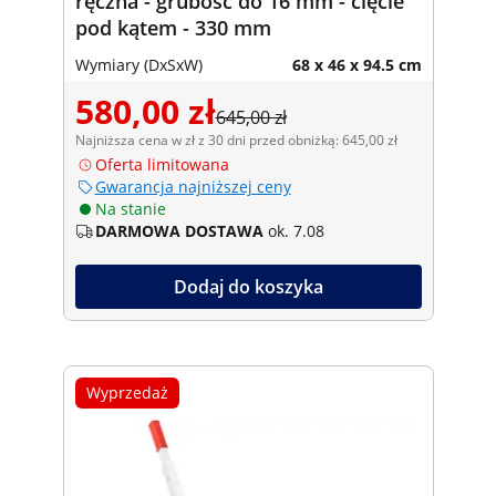
ręczna - grubość do 16 mm - cięcie
pod kątem - 330 mm
Wymiary (DxSxW)
68 x 46 x 94.5 cm
580,00 zł
645,00 zł
Najniższa cena w zł z 30 dni przed obniżką: 645,00 zł
Oferta limitowana
Gwarancja najniższej ceny
Na stanie
DARMOWA DOSTAWA
ok. 7.08
Dodaj do koszyka
Wyprzedaż