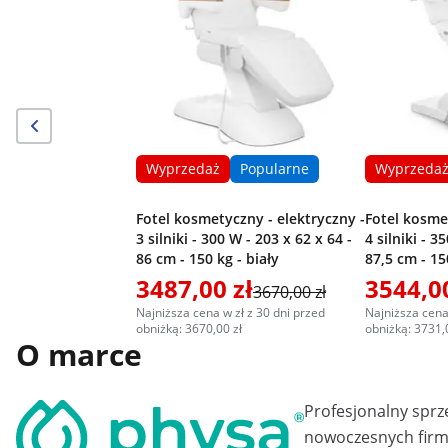
Wyprzedaż
Popularne
Wyprzeda
Fotel kosmetyczny - elektryczny -
Fotel kosme
3 silniki - 300 W - 203 x 62 x 64 -
4 silniki - 3
86 cm - 150 kg - biały
87,5 cm - 15
3487,00 zł
3544,00
3670,00 zł
Najniższa cena w zł z 30 dni przed
Najniższa cena
obniżką: 3670,00 zł
obniżką: 3731,
O marce
Profesjonalny sprz
nowoczesnych firm 