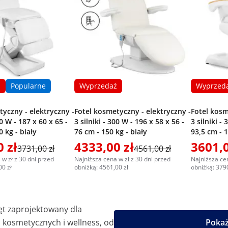
ż
Popularne
Wyprzedaż
Wyprzed
tyczny - elektryczny -
Fotel kosmetyczny - elektryczny -
Fotel kosm
50 W - 187 x 60 x 65 -
3 silniki - 300 W - 196 x 58 x 56 -
3 silniki -
0 kg - biały
76 cm - 150 kg - biały
93,5 cm - 1
 zł
4333,00 zł
3601,0
3731,00 zł
4561,00 zł
 w zł z 30 dni przed
Najniższa cena w zł z 30 dni przed
Najniższa cen
00 zł
obniżką: 4561,00 zł
obniżką: 3790
ęt zaprojektowany dla
kosmetycznych i wellness, od
Pokaż