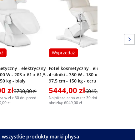
4 silniki 
89 cm - 1
aż
Wyprzedaż
etyczny - elektryczny -
Fotel kosmetyczny - elektryczny -
 300 W - 203 x 61 x 61,5 -
4 silniki - 350 W - 180 x 61 x 65 -
50 kg - biały
97,5 cm - 150 kg - ecru / biały
0 zł
5444,00 zł
3731,
3790,00 zł
6049,00 zł
a w zł z 30 dni przed
Najniższa cena w zł z 30 dni przed
Najniższa c
,00 zł
obniżką: 6049,00 zł
obniżką: 39
 wszystkie produkty marki physa