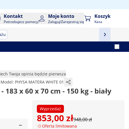
Kontakt
Moje konto
Koszyk
Potrzebujesz pomocy?
Zaloguj/Zarejestruj się
Kasa
ażu
iech Twoja opinia będzie pierwsza
Model:
PHYSA MATERA WHITE 01
 183 x 60 x 70 cm - 150 kg - biały
Wyprzedaż
853,00 zł
948,00 zł
Oferta limitowana