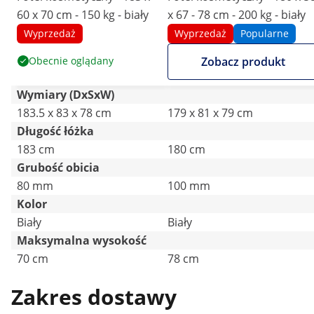
60 x 70 cm - 150 kg - biały
x 67 - 78 cm - 200 kg - biały
Wyprzedaż
Wyprzedaż
Popularne
Obecnie oglądany
Zobacz produkt
Wymiary (DxSxW)
183.5 x 83 x 78 cm
179 x 81 x 79 cm
Długość łóżka
183 cm
180 cm
Grubość obicia
80 mm
100 mm
Kolor
Biały
Biały
Maksymalna wysokość
70 cm
78 cm
Zakres dostawy