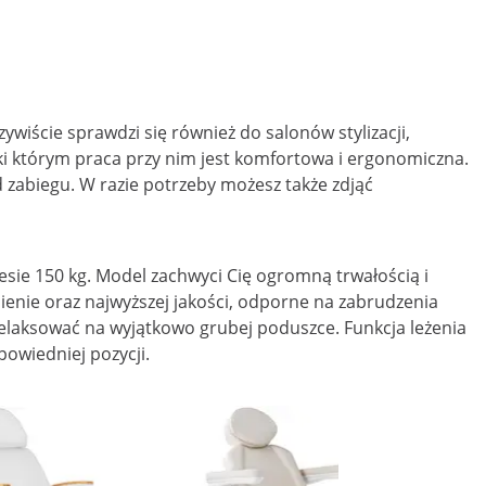
iście sprawdzi się również do salonów stylizacji,
ęki którym praca przy nim jest komfortowa i ergonomiczna.
d zabiegu. W razie potrzeby możesz także zdjąć
esie 150 kg. Model zachwyci Cię ogromną trwałością i
enie oraz najwyższej jakości, odporne na zabrudzenia
zrelaksować na wyjątkowo grubej poduszce. Funkcja leżenia
powiedniej pozycji.
Wyprze
Fotel kos