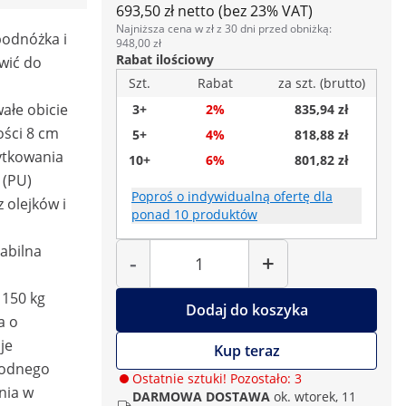
693,50 zł netto (bez 23% VAT)
Najniższa cena w zł z 30 dni przed obniżką:
podnóżka i
948,00 zł
Rabat ilościowy
wić do
Szt.
Rabat
za szt. (brutto)
ałe obicie
3+
2%
835,94 zł
ości 8 cm
5+
4%
818,88 zł
ytkowania
10+
6%
801,82 zł
 (PU)
Poproś o indywidualną ofertę dla
 olejków i
ponad 10 produktów
Liczba
abilna
-
+
 150 kg
Dodaj do koszyka
a o
je
Kup teraz
bodnego
Ostatnie sztuki! Pozostało: 3
nia w
DARMOWA DOSTAWA
ok. wtorek, 11