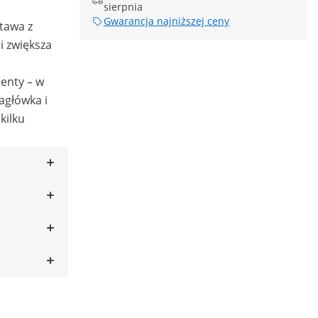
sierpnia
Gwarancja najniższej ceny
tawa z
 zwiększa
nty – w
agłówka i
kilku