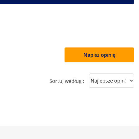
Napisz opinię
Sort reviews
Sortuj według :