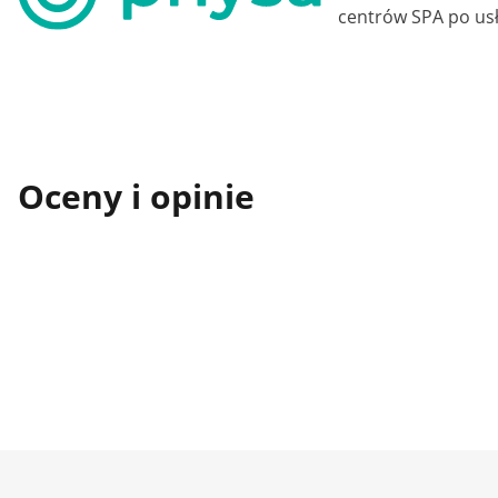
centrów SPA po usł
Oceny i opinie