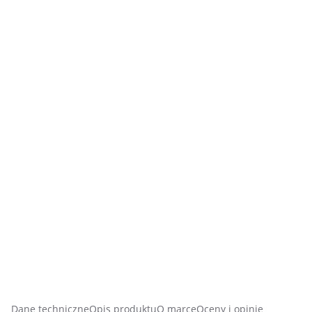
Dane techniczne
Opis produktu
O marce
Oceny i opinie