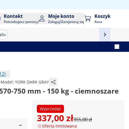
Kontakt
Moje konto
Koszyk
Potrzebujesz pomocy?
Zaloguj/Zarejestruj się
Kasa
ażu
12)
Model:
YORK DARK GRAY
 570-750 mm - 150 kg - ciemnoszare
Wyprzedaż
337,00 zł
355,00 zł
Oferta limitowana