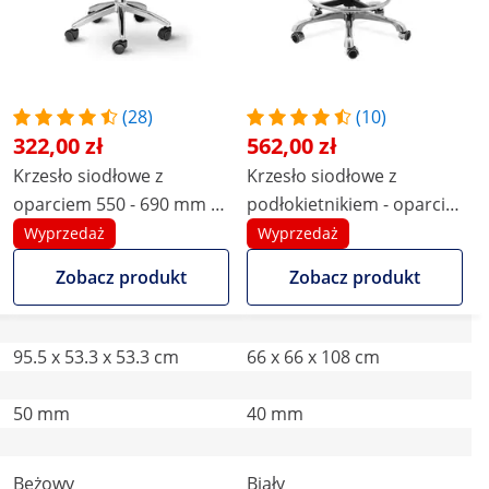
(28)
(10)
322,00 zł
562,00 zł
Krzesło siodłowe z
Krzesło siodłowe z
oparciem 550 - 690 mm -
podłokietnikiem - oparcie
150 kg - beżowe
i siedzisko z regulacją
Wyprzedaż
Wyprzedaż
wysokości - 51-61 cm - 150
Zobacz produkt
Zobacz produkt
kg - białe
95.5 x 53.3 x 53.3 cm
66 x 66 x 108 cm
50 mm
40 mm
Beżowy
Biały