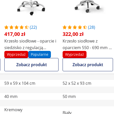
(22)
(28)
417,00 zł
322,00 zł
m
Krzesło siodłowe - oparcie i
Krzesło siodłowe z
siedzisko z regulacją
oparciem 550 - 690 mm -
wysokości - 51-65 cm - 150
150 kg - białe
Wyprzedaż
Popularne
Wyprzedaż
kg - kremowe, srebrne
Zobacz produkt
Zobacz produkt
59 x 59 x 104 cm
52 x 52 x 93 cm
40 mm
50 mm
Kremowy
Biały