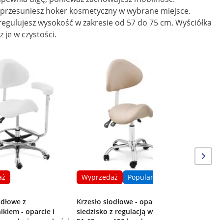
o przesuniesz hoker kosmetyczny
w wybrane miejsce.
uregulujesz wysokość w zakresie od 57 do 75 cm. Wyściółka
 je w czystości.
Wyprze
Krzesło 
- 700 mm 
aż
Wyprzedaż
Popularne
odłowe z
Krzesło siodłowe - oparcie i
ikiem - oparcie i
siedzisko z regulacją wysokości -