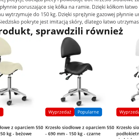
płynnie poruszające się kółka na ramie. Dzięki kółkom łatw
nu wytrzymuje do 150 kg. Dzięki sprężynie gazowej płynnie 
dzisko pokryte jest imitacją skóry, dlatego łatwo utrzymasz
produkt, sprawdzili również
ż
Wyprzedaż
Popularne
Wyprzed
dłowe z oparciem 550
Krzesło siodłowe z oparciem 550
Krzesło si
150 kg - beżowe
- 690 mm - 150 kg - czarne
podłokietn