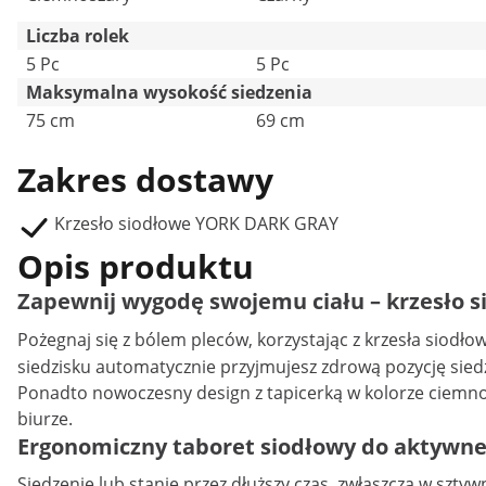
Liczba rolek
5 Pc
5 Pc
Maksymalna wysokość siedzenia
75 cm
69 cm
Zakres dostawy
Krzesło siodłowe YORK DARK GRAY
Opis produktu
Zapewnij wygodę swojemu ciału – krzesło s
Pożegnaj się z bólem pleców, korzystając z
krzesła siodło
siedzisku automatycznie przyjmujesz zdrową pozycję sied
Ponadto nowoczesny design z tapicerką w kolorze ciemno
biurze.
Ergonomiczny taboret siodłowy do aktywne
Siedzenie lub stanie przez dłuższy czas, zwłaszcza w szty