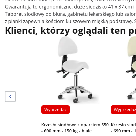
Gwarantują to ergonomiczne, duże siedzisko 41 x 37 cm i 
Taboret siodłowy do biura, gabinetu lekarskiego lub salo
z pianki zapewnia kościom kulszowym miękką podstawę. Sie
Klienci, którzy oglądali ten 
Wyprzedaż
Wyprzeda
Krzesło siodłowe z oparciem 550
Krzesło sio
- 690 mm - 150 kg - białe
- 690 mm - 