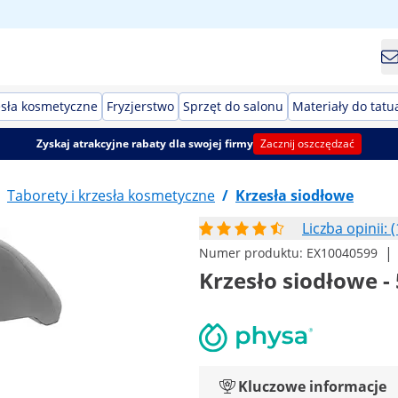
esła kosmetyczne
Fryzjerstwo
Sprzęt do salonu
Materiały do tatu
Zyskaj atrakcyjne rabaty dla swojej firmy
Zacznij oszczędzać
Taborety i krzesła kosmetyczne
/
Krzesła siodłowe
Liczba opinii: (
|
Numer produktu:
EX10040599
Krzesło siodłowe -
Kluczowe informacje