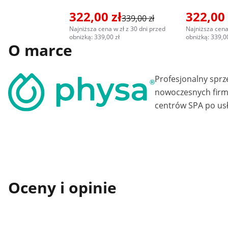
322,00 zł
322,00 
339,00 zł
Najniższa cena w zł z 30 dni przed
Najniższa cena
obniżką: 339,00 zł
obniżką: 339,00
O marce
Profesjonalny sprz
nowoczesnych firm 
centrów SPA po usł
Oceny i opinie