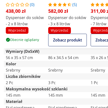
(0)
(5)
438,00 zł
582,00 zł
311,00 
Dyspenser do soków
Dyspenser do soków
Dyspense
- 2 x 8 litrów
- 3 x 8 litrów
- 7 litrów
Wyprzedaż
Wyprzedaż
Wyprzed
Obecnie oglądany
Zobacz produkt
Zobacz
Wymiary (DxSxW)
56 x 35 x 57 cm
86 x 34.5 x 54 cm
35 x 26 x
Kolor
Srebrny
Srebrny
Srebrny
Liczba zbiorników
2 Pc
3 Pc
1 Pc
Maksymalna wysokość szklanki
145 mm
145 mm
145 mm
Materiał
Stal nierdzewna
Stal nierdzewna
Stal nier