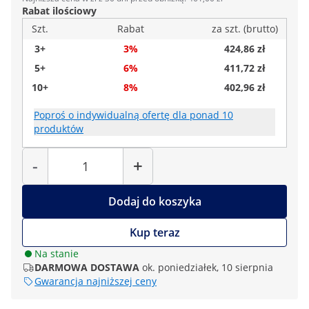
Rabat ilościowy
Szt.
Rabat
za szt. (brutto)
3+
3%
424,86 zł
5+
6%
411,72 zł
10+
8%
402,96 zł
Poproś o indywidualną ofertę dla ponad 10
produktów
Liczba
-
+
Dodaj do koszyka
Kup teraz
Na stanie
DARMOWA DOSTAWA
ok. poniedziałek, 10 sierpnia
Gwarancja najniższej ceny