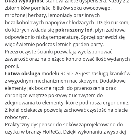
Duża wydajność
stanowi zaletę dyspensera. Każdy z 2
zbiorników pomieści 8 litrów soku owocowego,
mrożonej herbaty, lemoniady oraz innych
bezalkoholowych napojów chłodzących. Dzięki rurkom,
do których wkłada się
pokruszony lód
, płyn zachowa
odpowiednio niską temperaturę. Sprzęt sprawdzi się
więc świetnie podczas letnich garden party.
Przezroczyste ścianki pozwalają wyeksponować
zawartość oraz na bieżąco kontrolować ilość wydanych
porcji.
Łatwa obsługa
modelu RCSD-2G jest zasługą kraników
z wygodnym mechanizmem naciskowym. Dodatkowe
elementy jak boczne rączki do przenoszenia oraz
chroniące wnętrze pokrywy z uchwytem do
zdejmowania to elementy, które podnoszą ergonomię.
Z kolei ociekacze pozwolą zachować czystość na blacie
roboczym.
Praktyczny dyspenser do soków zaprojektowano do
użytku w branży HoReCa. Dzięki wykonaniu z wysokiej