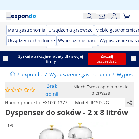
Mała gastronomia
Urządzenia grzewcze
Meble gastronomicz
Urządzenia chłodnicze
Wyposażenie baru
Wyposażenie masa
Zyskaj atrakcyjne rabaty dla swojej
Zacznij
firmy
oszczędzać
/
expondo
/
Wyposażenie gastronomii
/
Wyposaże
Brak
Niech Twoja opinia będzie
pierwsza
opinii
|
Numer produktu:
EX10011377
Model:
RCSD-2G
Dyspenser do soków - 2 x 8 litrów
1/6