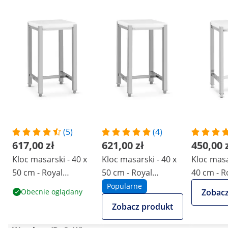
(5)
(4)
617,00 zł
621,00 zł
450,00 
Kloc masarski - 40 x
Kloc masarski - 40 x
Kloc masa
50 cm - Royal
50 cm - Royal
40 cm - R
Catering - wys.
Catering - wys.
Catering 
Popularne
Obecnie oglądany
Zobacz
robocza 80 cm
robocza 86,5 cm
robocza 
Zobacz produkt