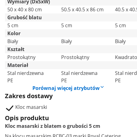
Wymiary (DxSxW)
50 x 40 x 80 cm
50.5 x 40.5 x 86 cm
40.5 x 40
Grubość blatu
5 cm
5 cm
5 cm
Kolor
Biały
Biały
Biały
Kształt
Prostokątny
Prostokątny
Kwadrat
Materiał
Stal nierdzewna
Stal nierdzewna
Stal nier
PE
PE
PE
Porównaj więcej atrybutów
Zakres dostawy
Kloc masarski
Opis produktu
Kloc masarski z blatem o grubości 5 cm
Na
klocu masarskim
RCBC-03 marki Royal Catering