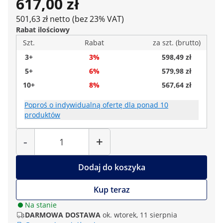
617,00 zł
501,63 zł netto (bez 23% VAT)
Rabat ilościowy
Szt.
Rabat
za szt. (brutto)
3+
3%
598,49 zł
5+
6%
579,98 zł
10+
8%
567,64 zł
Poproś o indywidualną ofertę dla ponad 10
produktów
Liczba
-
+
Dodaj do koszyka
Kup teraz
Na stanie
DARMOWA DOSTAWA
ok. wtorek, 11 sierpnia