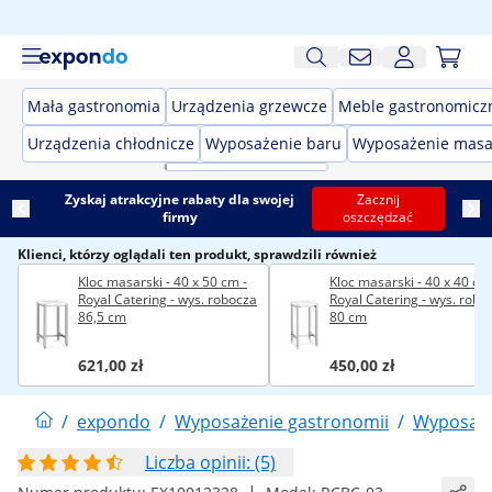
Mała gastronomia
Urządzenia grzewcze
Meble gastronomicz
Urządzenia chłodnicze
Wyposażenie baru
Wyposażenie masa
Zyskaj atrakcyjne rabaty dla swojej
Zacznij
firmy
oszczędzać
Klienci, którzy oglądali ten produkt, sprawdzili również
Kloc masarski - 40 x 50 cm -
Kloc masarski - 40 x 40 cm
Royal Catering - wys. robocza
Royal Catering - wys. robo
86,5 cm
80 cm
621,00 zł
450,00 zł
/
expondo
/
Wyposażenie gastronomii
/
Wyposaże
Liczba opinii: (5)