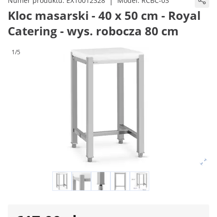
|
Numer produktu:
EX10012328
Model:
RCBC-03
Kloc masarski - 40 x 50 cm - Royal
Catering - wys. robocza 80 cm
1/5