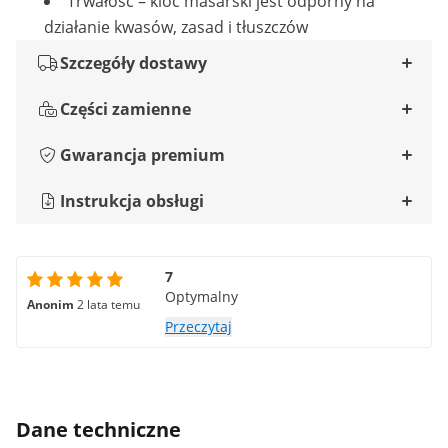
Trwałość – kloc masarski jest odporny na
działanie kwasów, zasad i tłuszczów
Szczegóły dostawy
Części zamienne
Gwarancja premium
Instrukcja obsługi
7
Optymalny
Anonim
2 lata temu
Przeczytaj
Dane techniczne