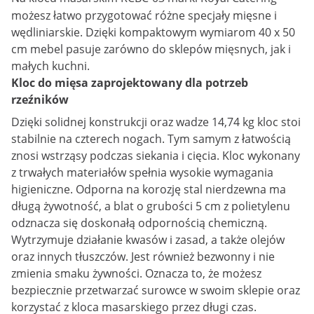
możesz łatwo przygotować różne specjały mięsne i
wędliniarskie. Dzięki kompaktowym wymiarom 40 x 50
cm mebel pasuje zarówno do sklepów mięsnych, jak i
małych kuchni.
Kloc do mięsa zaprojektowany dla potrzeb
rzeźników
Dzięki solidnej konstrukcji oraz wadze 14,74 kg kloc stoi
stabilnie na czterech nogach. Tym samym z łatwością
znosi wstrząsy podczas siekania i cięcia. Kloc wykonany
z trwałych materiałów spełnia wysokie wymagania
higieniczne. Odporna na korozję stal nierdzewna ma
długą żywotność, a blat o grubości 5 cm z polietylenu
odznacza się doskonałą odpornością chemiczną.
Wytrzymuje działanie kwasów i zasad, a także olejów
oraz innych tłuszczów. Jest również bezwonny i nie
zmienia smaku żywności. Oznacza to, że możesz
bezpiecznie przetwarzać surowce w swoim sklepie oraz
korzystać z kloca masarskiego przez długi czas.