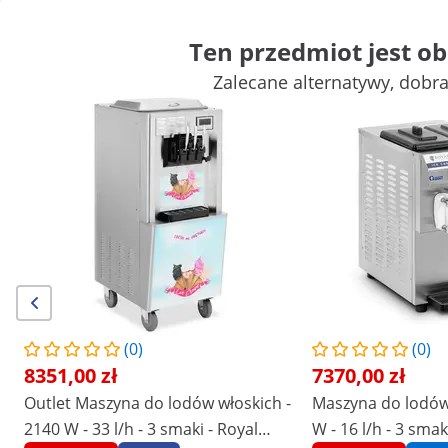
Ten przedmiot jest o
Zalecane alternatywy, dobr
Mała gastronomia
Urządzenia grzewcze
Meble gastronomicz
Urządzenia chłodnicze
Wyposażenie baru
Wyposażenie masa
Zyskaj atrakcyjne rabaty dla swojej
Zacznij
firmy
oszczędzać
/
expondo
/
Wyposażenie gastronomii
/
Mała gas
Liczba opinii: (4)
|
Numer produktu:
EX10013093
Model:
RCSI-24
Maszyna do lodów włoskich - 2140
(0)
(0)
W - 33 l/h - 3 smaki - Royal
8351,00 zł
7370,00 zł
Catering
Outlet Maszyna do lodów włoskich -
Maszyna do lodów 
2140 W - 33 l/h - 3 smaki - Royal
W - 16 l/h - 3 smak
1/6