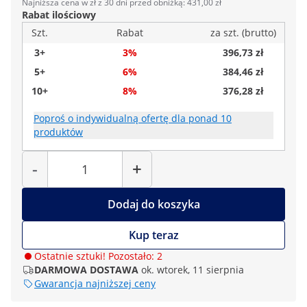
Najniższa cena w zł z 30 dni przed obniżką: 431,00 zł
Rabat ilościowy
Szt.
Rabat
za szt. (brutto)
3+
3%
396,73 zł
5+
6%
384,46 zł
10+
8%
376,28 zł
Poproś o indywidualną ofertę dla ponad 10
produktów
Liczba
-
+
Dodaj do koszyka
Kup teraz
Ostatnie sztuki! Pozostało: 2
DARMOWA DOSTAWA
ok. wtorek, 11 sierpnia
Gwarancja najniższej ceny