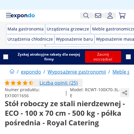
Mała gastronomia
Urządzenia grzewcze
Meble gastronomicz
Urządzenia chłodnicze
Wyposażenie baru
Wyposażenie masa
Zyskaj atrakcyjne rabaty dla swojej
Zacznij
firmy
oszczędzać
/
expondo
/
Wyposażenie gastronomii
/
Meble ga
Liczba opinii: (25)
Numer produktu:
Model:
RCWT-100X70-3L-
|
EX10011656
E
Stół roboczy ze stali nierdzewnej -
ECO - 100 x 70 cm - 500 kg - półka
pośrednia - Royal Catering