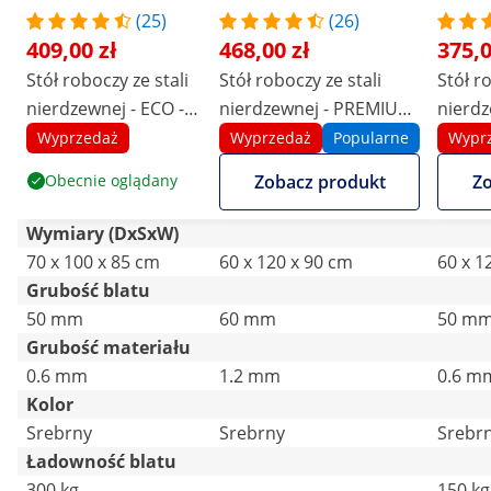
(25)
(26)
409,00 zł
468,00 zł
375,0
Stół roboczy ze stali
Stół roboczy ze stali
Stół r
nierdzewnej - ECO -
nierdzewnej - PREMIUM
nierdz
100 x 70 cm - 500 kg -
- 120 x 60 cm - 210 kg -
x 60 cm
Wyprzedaż
Wyprzedaż
Popularne
Wypr
półka pośrednia -
składany - Royal
Royal 
Obecnie oglądany
Zobacz produkt
Zo
Royal Catering
Catering
Wymiary (DxSxW)
70 x 100 x 85 cm
60 x 120 x 90 cm
60 x 1
Grubość blatu
50 mm
60 mm
50 m
Grubość materiału
0.6 mm
1.2 mm
0.6 m
Kolor
Srebrny
Srebrny
Srebr
Ładowność blatu
300 kg
-
150 kg