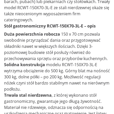
barach, pubach) lub piekarniach czy stołówkach. Trwały
model RCWT-150X70-3L-E ze stali nierdzewnej okaże się
także nieocenionym wyposażeniem firm
cateringowych.
Stół gastronomiczny RCWT-150X70-3L-E – opis
Duża powierzchnia robocza
150 x 70 cm pozwala
swobodnie przyrządzać dania oraz przygotowywać
składniki nawet w większych ilościach. Dzięki 3-
poziomowej budowie stół posłuży również do
przechowywania sprzętu oraz przyborów kuchennych.
Solidna konstrukcja
modelu RCWT-150X70-3L-E
wytrzyma obciążenie do 500 kg. Górny blat ma nośność
300 kg, dolne półki – po 200 kg. Możliwość regulacji
nóżek czyni stół bardzo stabilnym nawet na nierównym
podłożu.
Trwała stal nierdzewna
, z której wykonano stół
gastronomiczny, gwarantuje jego długą żywotność.
Materiał nie rdzewieje, odznacza się odpornością na
uszkodzenia mechaniczne oraz matowienie. Jest łatwy