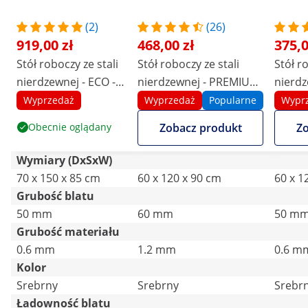
(2)
(26)
919,00 zł
468,00 zł
375,0
Stół roboczy ze stali
Stół roboczy ze stali
Stół r
nierdzewnej - ECO -
nierdzewnej - PREMIUM
nierdz
150 x 70 cm - 500 kg -
- 120 x 60 cm - 210 kg -
x 60 cm
Wyprzedaż
Wyprzedaż
Popularne
Wypr
półka pośrednia -
składany - Royal
Royal 
Obecnie oglądany
Zobacz produkt
Zo
Royal Catering
Catering
Wymiary (DxSxW)
70 x 150 x 85 cm
60 x 120 x 90 cm
60 x 1
Grubość blatu
50 mm
60 mm
50 m
Grubość materiału
0.6 mm
1.2 mm
0.6 m
Kolor
Srebrny
Srebrny
Srebr
Ładowność blatu