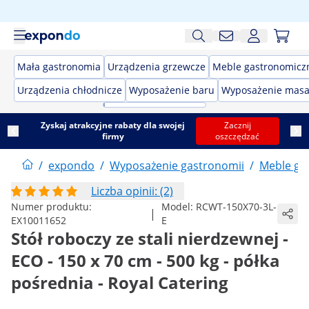
Mała gastronomia
Urządzenia grzewcze
Meble gastronomicz
Urządzenia chłodnicze
Wyposażenie baru
Wyposażenie masa
Zyskaj atrakcyjne rabaty dla swojej
Zacznij
firmy
oszczędzać
/
expondo
/
Wyposażenie gastronomii
/
Meble ga
Liczba opinii: (2)
Numer produktu:
Model:
RCWT-150X70-3L-
|
EX10011652
E
Stół roboczy ze stali nierdzewnej -
ECO - 150 x 70 cm - 500 kg - półka
pośrednia - Royal Catering