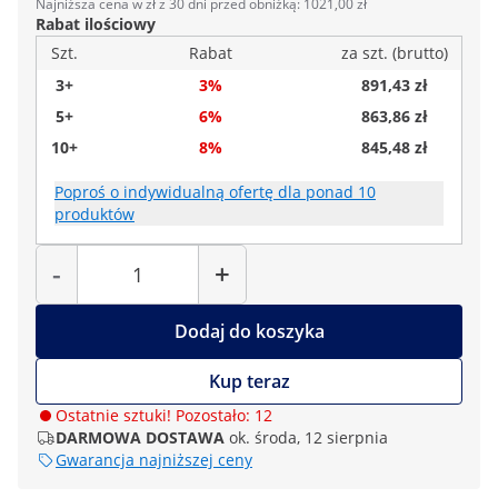
Najniższa cena w zł z 30 dni przed obniżką: 1021,00 zł
Rabat ilościowy
Szt.
Rabat
za szt. (brutto)
3+
3%
891,43 zł
5+
6%
863,86 zł
10+
8%
845,48 zł
Poproś o indywidualną ofertę dla ponad 10
produktów
Liczba
-
+
Dodaj do koszyka
Kup teraz
Ostatnie sztuki! Pozostało: 12
DARMOWA DOSTAWA
ok. środa, 12 sierpnia
Gwarancja najniższej ceny