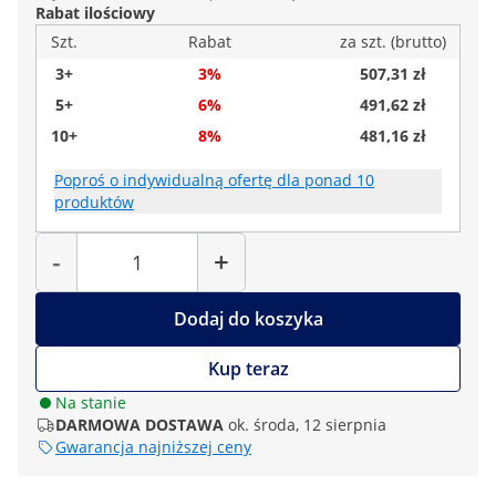
Rabat ilościowy
Szt.
Rabat
za szt. (brutto)
3+
3%
507,31 zł
5+
6%
491,62 zł
10+
8%
481,16 zł
Poproś o indywidualną ofertę dla ponad 10
produktów
Liczba
-
+
Dodaj do koszyka
Kup teraz
Na stanie
DARMOWA DOSTAWA
ok. środa, 12 sierpnia
Gwarancja najniższej ceny