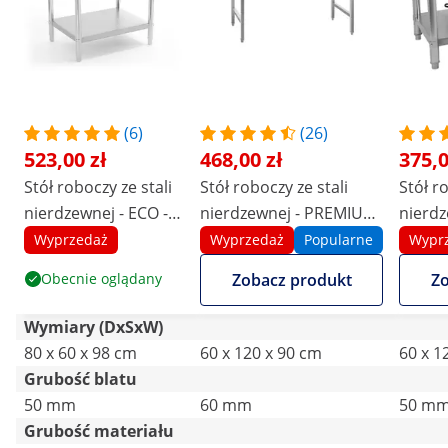
(6)
(26)
523,00 zł
468,00 zł
375,0
Stół roboczy ze stali
Stół roboczy ze stali
Stół r
nierdzewnej - ECO -
nierdzewnej - PREMIUM
nierdz
80 x 60 cm - 250 kg -
- 120 x 60 cm - 210 kg -
x 60 cm
Wyprzedaż
Wyprzedaż
Popularne
Wypr
rant - Royal Catering
składany - Royal
Royal 
Obecnie oglądany
Zobacz produkt
Zo
Catering
Wymiary (DxSxW)
80 x 60 x 98 cm
60 x 120 x 90 cm
60 x 1
Grubość blatu
50 mm
60 mm
50 m
Grubość materiału