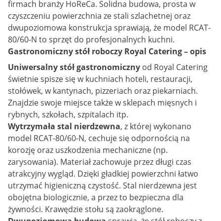
firmach branży HoReCa. Solidna budowa, prosta w
czyszczeniu powierzchnia ze stali szlachetnej oraz
dwupoziomowa konstrukcja sprawiają, że model RCAT-
80/60-N to sprzęt do profesjonalnych kuchni.
Gastronomiczny stół roboczy Royal Catering – opis
Uniwersalny stół gastronomiczny
od Royal Catering
świetnie spisze się w kuchniach hoteli, restauracji,
stołówek, w kantynach, pizzeriach oraz piekarniach.
Znajdzie swoje miejsce także w sklepach mięsnych i
rybnych, szkołach, szpitalach itp.
Wytrzymała stal nierdzewna
, z której wykonano
model RCAT-80/60-N, cechuje się odpornością na
korozję oraz uszkodzenia mechaniczne (np.
zarysowania). Materiał zachowuje przez długi czas
atrakcyjny wygląd. Dzięki gładkiej powierzchni łatwo
utrzymać higieniczną czystość. Stal nierdzewna jest
obojętna biologicznie, a przez to bezpieczna dla
żywności. Krawędzie stołu są zaokrąglone.