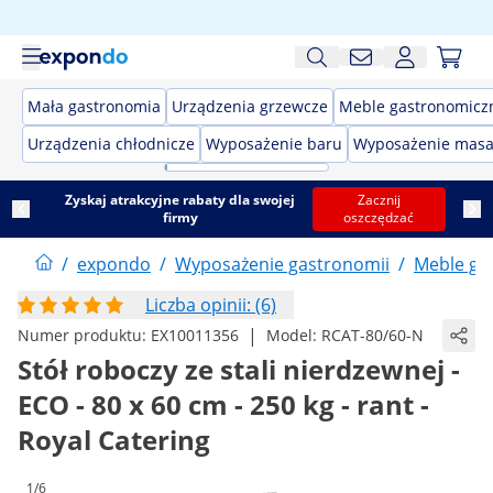
Mała gastronomia
Urządzenia grzewcze
Meble gastronomicz
Urządzenia chłodnicze
Wyposażenie baru
Wyposażenie masa
Zyskaj atrakcyjne rabaty dla swojej
Zacznij
firmy
oszczędzać
/
expondo
/
Wyposażenie gastronomii
/
Meble ga
Liczba opinii: (6)
|
Numer produktu:
EX10011356
Model:
RCAT-80/60-N
Stół roboczy ze stali nierdzewnej -
ECO - 80 x 60 cm - 250 kg - rant -
Royal Catering
1/6