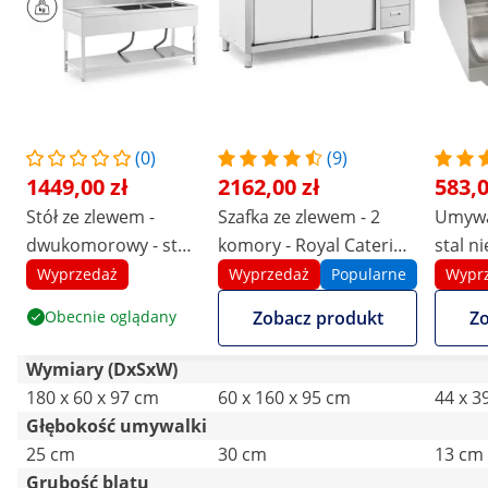
(0)
(9)
1449,00 zł
2162,00 zł
583,0
Stół ze zlewem -
Szafka ze zlewem - 2
Umywal
dwukomorowy - stal
komory - Royal Catering
stal n
nierdzewna - 180 x
- stal nierdzewna - 160 x
rant
Wyprzedaż
Wyprzedaż
Popularne
Wypr
60 cm - Royal
60 cm
Obecnie oglądany
Zobacz produkt
Zo
Catering
Wymiary (DxSxW)
180 x 60 x 97 cm
60 x 160 x 95 cm
44 x 3
Głębokość umywalki
25 cm
30 cm
13 cm
Grubość blatu