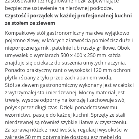
Zastosowano też regulowane nóżki zapewniające
bezpieczne ustawienie na nierównej podłodze.
Czystość i porządek w każdej profesjonalnej kuchni
ze stołem ze zlewem
Kompaktowy stół gastronomiczny ma dwa wyjątkowo
pojemne zlewy, w których z łatwością pomieścisz duże i
nieporęczne garnki, patelnie lub ruszty grillowe. Obok
umywalek o wymiarach 500 x 400 x 250 mm każda
znajduje się ociekacz do suszenia umytych naczynia.
Ponadto praktyczny rant o wysokości 120 mm ochroni
płytki i ściany z tyłu przed zachlapaniem wodą.
Stół ze zlewem gastronomiczny wykonany jest w całości
z wytrzymałej stali nierdzewnej. Mocny materiał jest
trwały, wysoce odporny na korozję i zachowuje swój
połysk przez długi czas. Dzięki ponadczasowemu
wzornictwu pasuje do każdej kuchni. Sprzęty ze stali
nierdzewnej są również szybkie i łatwe w czyszczeniu.
Za sprawą nóżek z możliwością regulacji wysokości w
zakresie 50 mm optymalnie dostosujesz mebel do