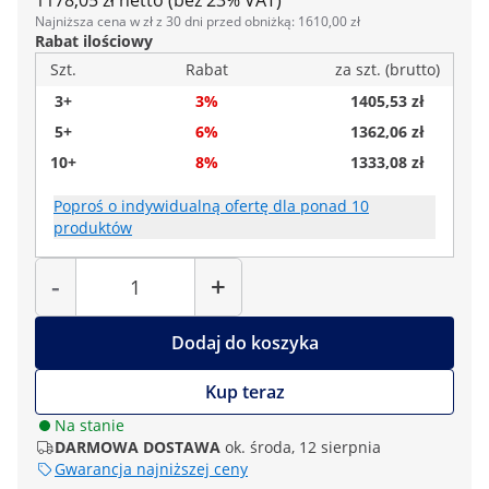
1178,05 zł netto (bez 23% VAT)
Najniższa cena w zł z 30 dni przed obniżką: 1610,00 zł
Rabat ilościowy
Szt.
Rabat
za szt. (brutto)
3+
3%
1405,53 zł
5+
6%
1362,06 zł
10+
8%
1333,08 zł
Poproś o indywidualną ofertę dla ponad 10
produktów
Liczba
-
+
Dodaj do koszyka
Kup teraz
Na stanie
DARMOWA DOSTAWA
ok. środa, 12 sierpnia
Gwarancja najniższej ceny