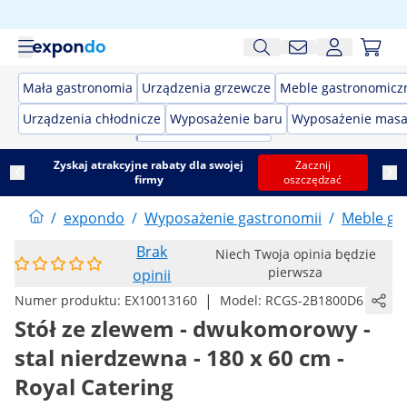
Mała gastronomia
Urządzenia grzewcze
Meble gastronomicz
Urządzenia chłodnicze
Wyposażenie baru
Wyposażenie masa
Zyskaj atrakcyjne rabaty dla swojej
Zacznij
firmy
oszczędzać
/
expondo
/
Wyposażenie gastronomii
/
Meble ga
Brak
Niech Twoja opinia będzie
pierwsza
opinii
|
Numer produktu:
EX10013160
Model:
RCGS-2B1800D6
Stół ze zlewem - dwukomorowy -
stal nierdzewna - 180 x 60 cm -
Royal Catering