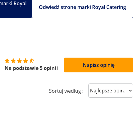
marki Royal
Odwiedź stronę marki Royal Catering
Napisz opinię
Na podstawie 5 opinii
Sort reviews
Sortuj według :