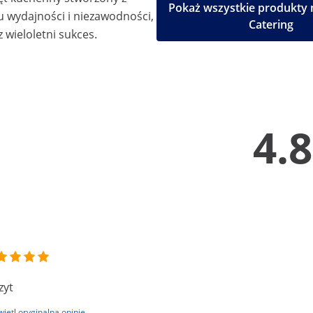
Pokaż wszystkie produkty 
u wydajności i niezawodności,
Catering
 wieloletni sukces.
4.8
zyt
ietl oryginalną opinię