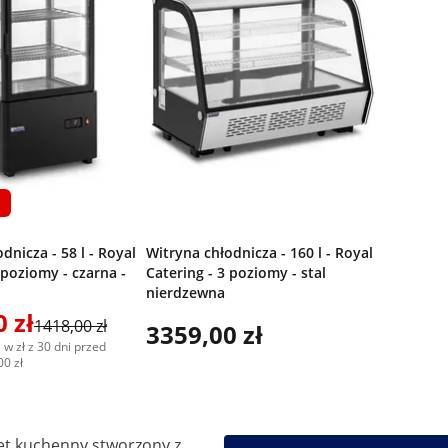
ż
dnicza - 58 l - Royal
Witryna chłodnicza - 160 l - Royal
 poziomy - czarna -
Catering - 3 poziomy - stal
nierdzewna
 zł
1418,00 zł
3359,00 zł
 w zł z 30 dni przed
00 zł
ęt kuchenny stworzony z