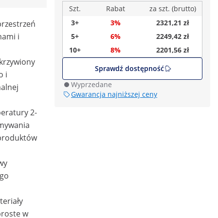
Szt.
Rabat
za szt. (brutto)
3+
3%
2321,21 zł
przestrzeń
ami i
5+
6%
2249,42 zł
10+
8%
2201,56 zł
krzywiony
Sprawdź dostępność
 i
Wyprzedane
alnej
Gwarancja najniższej ceny
eratury 2-
ymywania
 produktów
wy
ego
teriały
 proste w