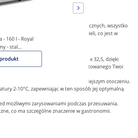
 wysokiej jakości artykułów gastronomicznych, wszystko
otelu, aby Twoi goście od razu wiedzieli, co jest w
 - 160 l - Royal
my - stal
produkt
tajlami. Dwie półki mają wymiary 64,5 x 32,5, dzięki
ęki zakrzywionemu frontowi ze szkła hartowanego Twoi
 przysmaki są w ofercie nawet w ciemniejszym otoczeniu.
atury 2-10°C, zapewniając w ten sposób jej optymalną
rzed możliwymi zarysowaniami podczas przesuwania.
niczne, co ma szczególne znaczenie w gastronomii.