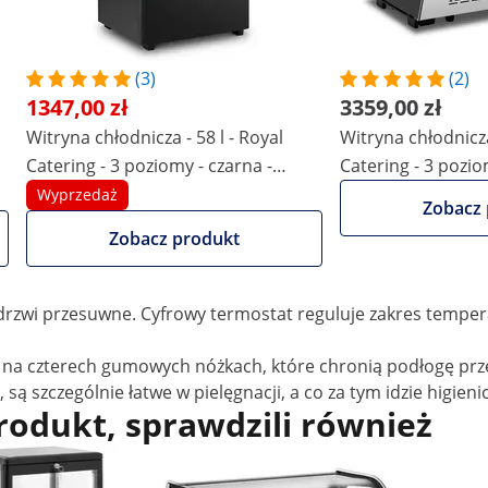
dzie chłodniczej do kawiarni, hoteli i bistro
(3)
(2)
 – dzięki
witrynie chłodniczej
od Royal Catering, eksperta od
1347,00 zł
3359,00 zł
ozycyjną obok lady w swojej kawiarni, bistro lub bufecie w h
Witryna chłodnicza - 58 l - Royal
Witryna chłodnicza
Catering - 3 poziomy - czarna -
Catering - 3 pozio
oyal Catering
zamykana
nierdzewna
Wyprzedaż
Zobacz 
ki, sałatki owocowe czy karafki z koktajlami mlecznymi i kok
ie dzielą wnętrze lady chłodniczej o pojemności 100 l. Dzi
Zobacz produkt
e wszystkich stron.
dzonej żywności, dzięki czemu goście mogą zobaczyć, jakie
drzwi przesuwne. Cyfrowy termostat reguluje zakres temper
toi na czterech gumowych nóżkach, które chronią podłogę p
, są szczególnie łatwe w pielęgnacji, a co za tym idzie higie
produkt, sprawdzili również