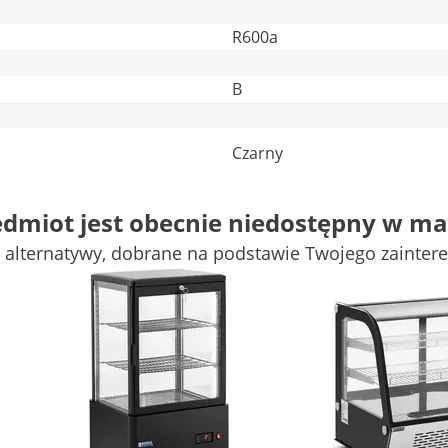
R600a
B
Czarny
edmiot jest obecnie niedostępny w ma
-
wane
 alternatywy, dobrane na podstawie Twojego zainter
Porównaj więcej atrybutów