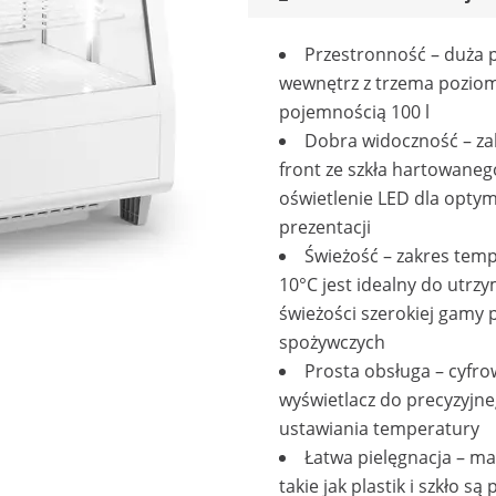
Przestronność – duża 
wewnętrz z trzema poziom
pojemnością 100 l
Dobra widoczność – za
front ze szkła hartowanego
oświetlenie LED dla optym
prezentacji
Świeżość – zakres temp
10°C jest idealny do utrz
świeżości szerokiej gamy
spożywczych
Prosta obsługa – cyfro
wyświetlacz do precyzyjn
ustawiania temperatury
Łatwa pielęgnacja – ma
takie jak plastik i szkło są