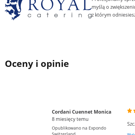
myślą o zwiększeni
z którym odniesiesz
Oceny i opinie
Cordani Cuennet Monica
8 miesięcy temu
Szc
Opublikowano na Expondo
Switzerland
Wyśw