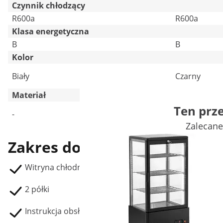
Czynnik chłodzący
R600a
R600a
Klasa energetyczna
B
B
Kolor
Biały
Czarny
Materiał
Ten prz
Plastik
-
Szkło harto
Zalecane
Zakres dostawy
Witryna chłodnicza RCCC-100-WT
2 półki
Instrukcja obsługi