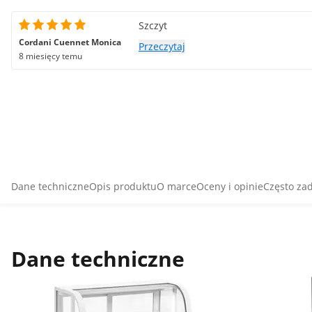
Szczyt
Cordani Cuennet Monica
Przeczytaj
8 miesięcy temu
Dane techniczne
Opis produktu
O marce
Oceny i opinie
Często za
Dane techniczne