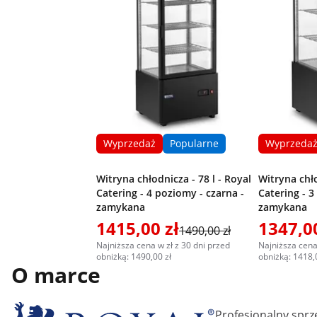
Wyprzedaż
Popularne
Wyprzeda
Witryna chłodnicza - 78 l - Royal
Witryna chło
Catering - 4 poziomy - czarna -
Catering - 3
zamykana
zamykana
1415,00 zł
1347,00
1490,00 zł
Najniższa cena w zł z 30 dni przed
Najniższa cena
obniżką: 1490,00 zł
obniżką: 1418,
O marce
Profesjonalny sprz