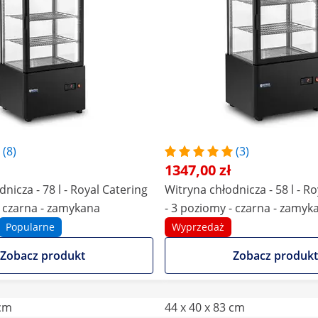
(8)
(3)
1347,00 zł
nicza - 78 l - Royal Catering
Witryna chłodnicza - 58 l - R
- czarna - zamykana
- 3 poziomy - czarna - zamyk
Popularne
Wyprzedaż
Zobacz produkt
Zobacz produkt
 cm
44 x 40 x 83 cm