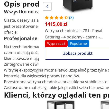
Opis produktu
Wszystko od razu widoczne dzięki idealnej la
(8)
Ciasta, desery, salaterki, owoce, kanapki czy zimne napoje
1415,00 zł
jest prezentowane w atrakcyjny sposób. Umieść witrynę ekp
Witryna chłodnicza - 78 l - Royal
ofercie.
Catering - 4 poziomy - czarna -
Profesjonalne lodówki dla gastronomii od R
zamykana
Wyprzedaż
Popularne
Na trzech poziomach jest mnóstwo miejsca na ciasta, kanap
czemu oferują dużą powierzchnię do prezentacji. Optymaln
Zobacz produkt
klienci zawsze mają doskonały widok na pyszne produkty z
Zintegrowane oświetlenie LED zapewnia dobry widok schło
Witrynę ekspozycyjną można łatwo uzupełnić przez tylne 
kontrolę dla większości potraw i napojów.
Przestronna witryna chłodnicza przeszklona stabilnie s
Zastosowane materiały, takie jak plastik i szkło hartowane
Klienci, którzy oglądali ten 