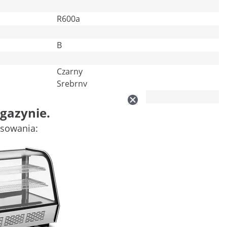
R600a
B
Czarny
Srebrny
gazynie.
-
esowania: