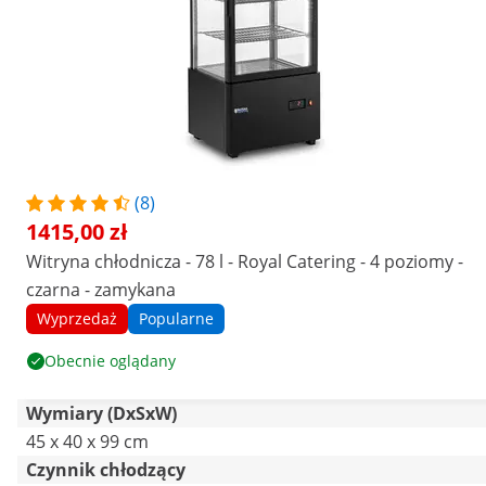
(8)
1415,00 zł
Witryna chłodnicza - 78 l - Royal Catering - 4 poziomy -
czarna - zamykana
Wyprzedaż
Popularne
Obecnie oglądany
Wymiary (DxSxW)
45 x 40 x 99 cm
Czynnik chłodzący