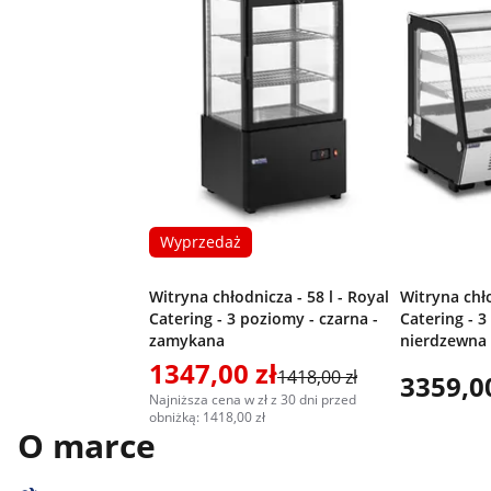
Wyprzedaż
Witryna chłodnicza - 58 l - Royal
Witryna chło
Catering - 3 poziomy - czarna -
Catering - 3
zamykana
nierdzewna
1347,00 zł
1418,00 zł
3359,00
Najniższa cena w zł z 30 dni przed
obniżką: 1418,00 zł
O marce