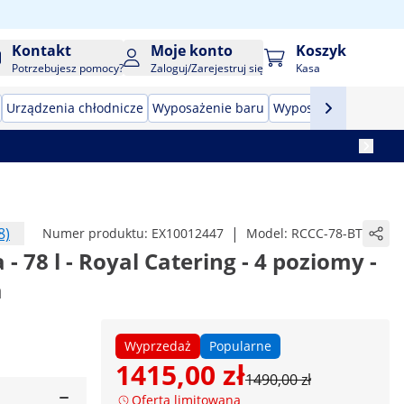
Kontakt
Moje konto
Koszyk
Potrzebujesz pomocy?
Zaloguj/Zarejestruj się
Kasa
Urządzenia chłodnicze
Wyposażenie baru
Wyposażenie masarn
8)
|
Numer produktu:
EX10012447
Model:
RCCC-78-BT
- 78 l - Royal Catering - 4 poziomy -
a
Wyprzedaż
Popularne
1415,00 zł
1490,00 zł
Oferta limitowana