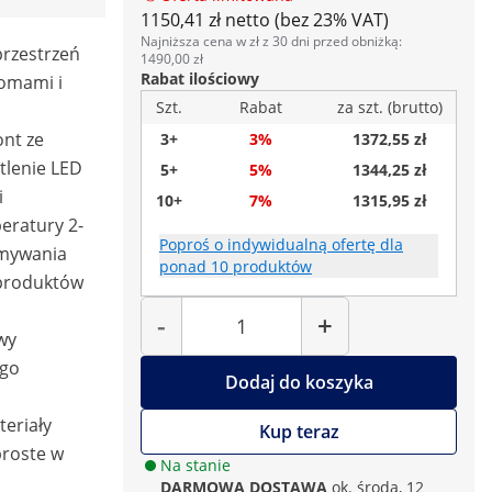
1150,41 zł netto (bez 23% VAT)
Najniższa cena w zł z 30 dni przed obniżką:
przestrzeń
1490,00 zł
Rabat ilościowy
omami i
Szt.
Rabat
za szt. (brutto)
ont ze
3+
3%
1372,55 zł
tlenie LED
5+
5%
1344,25 zł
i
10+
7%
1315,95 zł
eratury 2-
Poproś o indywidualną ofertę dla
ymywania
ponad 10 produktów
 produktów
Liczba
-
+
wy
ego
Dodaj do koszyka
teriały
Kup teraz
 proste w
Na stanie
DARMOWA DOSTAWA
ok. środa, 12