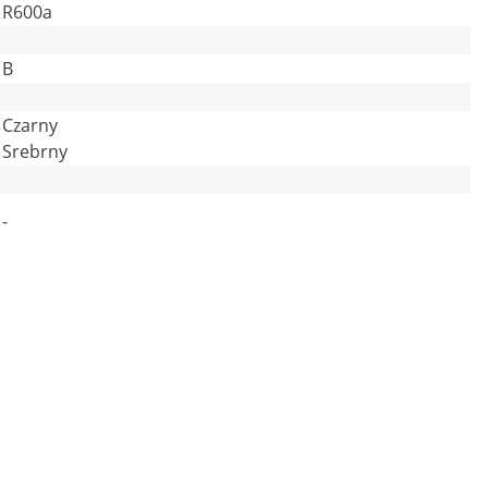
R600a
B
Czarny
Srebrny
-