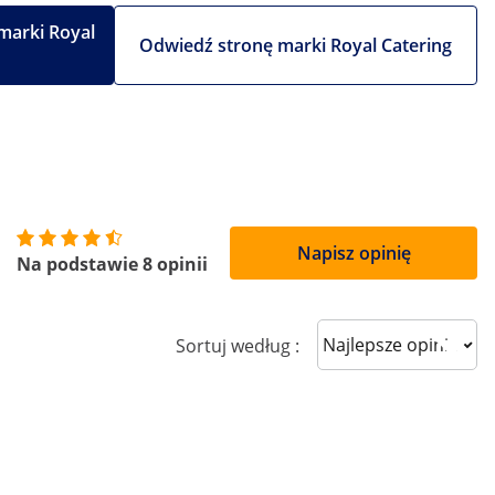
marki Royal
Odwiedź stronę marki Royal Catering
Napisz opinię
Na podstawie 8 opinii
Sort reviews
Sortuj według :