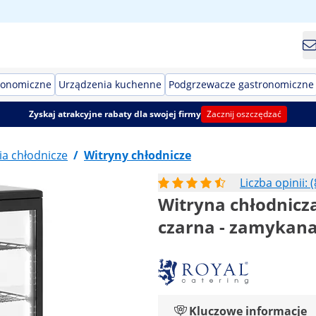
ronomiczne
Urządzenia kuchenne
Podgrzewacze gastronomiczne
Zyskaj atrakcyjne rabaty dla swojej firmy
Zacznij oszczędzać
a chłodnicze
/
Witryny chłodnicze
Liczba opinii: (
Witryna chłodnicza 
czarna - zamykan
Kluczowe informacje