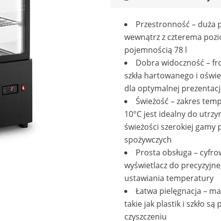
Przestronność – duża 
wewnątrz z czterema pozi
pojemnością 78 l
Dobra widoczność – fr
szkła hartowanego i oświe
dla optymalnej prezentacj
Świeżość – zakres temp
10°C jest idealny do utrz
świeżości szerokiej gamy
spożywczych
Prosta obsługa – cyfro
wyświetlacz do precyzyjn
ustawiania temperatury
Łatwa pielęgnacja – ma
takie jak plastik i szkło są
czyszczeniu