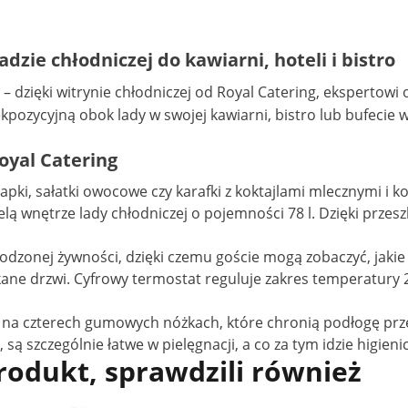
dzie chłodniczej do kawiarni, hoteli i bistro
 – dzięki
witrynie chłodniczej
od Royal Catering, ekspertowi 
ozycyjną obok lady w swojej kawiarni, bistro lub bufecie w h
oyal Catering
ki, sałatki owocowe czy karafki z koktajlami mlecznymi i kok
lą wnętrze lady chłodniczej o pojemności 78 l. Dzięki przes
dzonej żywności, dzięki czemu goście mogą zobaczyć, jakie
ne drzwi. Cyfrowy termostat reguluje zakres temperatury 2
toi na czterech gumowych nóżkach, które chronią podłogę p
, są szczególnie łatwe w pielęgnacji, a co za tym idzie higie
produkt, sprawdzili również