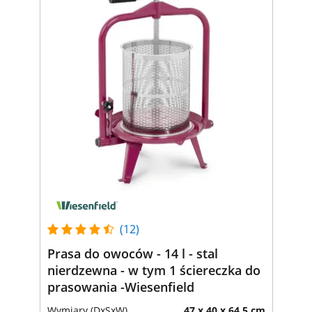
(12)
Prasa do owoców - 14 l - stal
nierdzewna - w tym 1 ściereczka do
prasowania -Wiesenfield
Wymiary (DxSxW)
47 x 40 x 64.5 cm