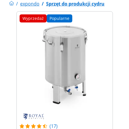
/
expondo
/
Sprzęt do produkcji cydru
Wyprzedaż
Popularne
(17)