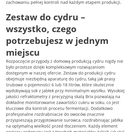
zachowaniu pełnej kontroli nad każdym etapem produkcji.
Zestaw do cydru –
wszystko, czego
potrzebujesz w jednym
miejscu
Rozpoczęcie przygody z domową produkcją cydru nigdy nie
było prostsze dzięki kompleksowym rozwiązaniom
dostępnym w naszej ofercie. Zestaw do produkcji cydru
obejmuje niezbędną aparaturę do cydru, taką jak prasy
śrubowe o pojemności 6 lub 18 litrów, które skutecznie
wydobywają sok z jabłek przy minimalnym wysiłku. Wysokiej
jakości refraktometry z precyzyjną skalą Brix pozwalają na
dokładne monitorowanie zawartości cukru w soku, co jest
kluczowe dla kontroli procesu fermentacji. Dodatkowo
profesjonalne rozdrabniacze do owoców znacznie
przyspieszają przygotowanie surowca, rozdrabniając jabłka
na optymalną wielkość przed tłoczeniem. Każdy element
zestawu wykonany jest z trwałych materiałów, takich jak stal