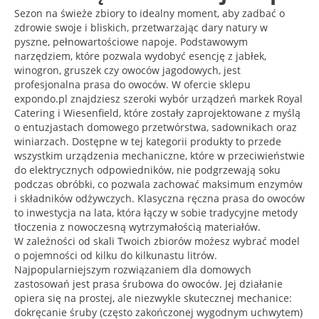
Sezon na świeże zbiory to idealny moment, aby zadbać o
zdrowie swoje i bliskich, przetwarzając dary natury w
pyszne, pełnowartościowe napoje. Podstawowym
narzędziem, które pozwala wydobyć esencję z jabłek,
winogron, gruszek czy owoców jagodowych, jest
profesjonalna prasa do owoców. W ofercie sklepu
expondo.pl znajdziesz szeroki wybór urządzeń markek Royal
Catering i Wiesenfield, które zostały zaprojektowane z myślą
o entuzjastach domowego przetwórstwa, sadownikach oraz
winiarzach. Dostępne w tej kategorii produkty to przede
wszystkim urządzenia mechaniczne, które w przeciwieństwie
do elektrycznych odpowiedników, nie podgrzewają soku
podczas obróbki, co pozwala zachować maksimum enzymów
i składników odżywczych. Klasyczna ręczna prasa do owoców
to inwestycja na lata, która łączy w sobie tradycyjne metody
tłoczenia z nowoczesną wytrzymałością materiałów.
W zależności od skali Twoich zbiorów możesz wybrać model
o pojemności od kilku do kilkunastu litrów.
Najpopularniejszym rozwiązaniem dla domowych
zastosowań jest prasa śrubowa do owoców. Jej działanie
opiera się na prostej, ale niezwykle skutecznej mechanice:
dokręcanie śruby (często zakończonej wygodnym uchwytem)