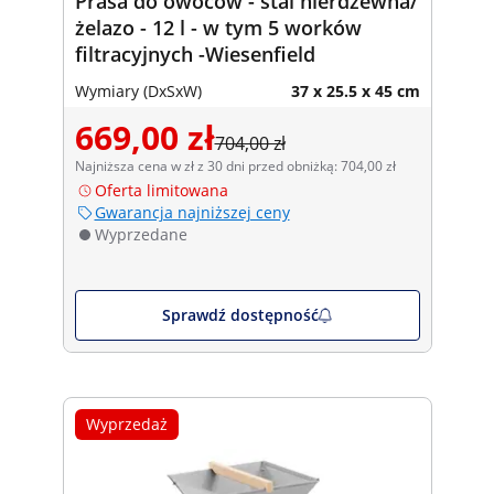
Prasa do owoców - stal nierdzewna/
żelazo - 12 l - w tym 5 worków
filtracyjnych -Wiesenfield
Wymiary (DxSxW)
37 x 25.5 x 45 cm
669,00 zł
704,00 zł
Najniższa cena w zł z 30 dni przed obniżką: 704,00 zł
Oferta limitowana
Gwarancja najniższej ceny
Wyprzedane
Sprawdź dostępność
Wyprzedaż