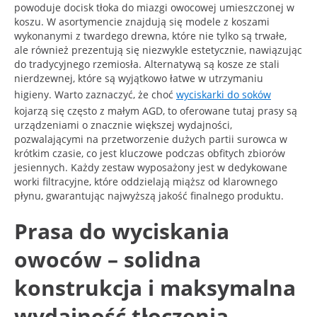
powoduje docisk tłoka do miazgi owocowej umieszczonej w
koszu. W asortymencie znajdują się modele z koszami
wykonanymi z twardego drewna, które nie tylko są trwałe,
ale również prezentują się niezwykle estetycznie, nawiązując
do tradycyjnego rzemiosła. Alternatywą są kosze ze stali
nierdzewnej, które są wyjątkowo łatwe w utrzymaniu
higieny. Warto zaznaczyć, że choć
wyciskarki do soków
kojarzą się często z małym AGD, to oferowane tutaj prasy są
urządzeniami o znacznie większej wydajności,
pozwalającymi na przetworzenie dużych partii surowca w
krótkim czasie, co jest kluczowe podczas obfitych zbiorów
jesiennych. Każdy zestaw wyposażony jest w dedykowane
worki filtracyjne, które oddzielają miąższ od klarownego
płynu, gwarantując najwyższą jakość finalnego produktu.
Prasa do wyciskania
owoców – solidna
konstrukcja i maksymalna
wydajność tłoczenia