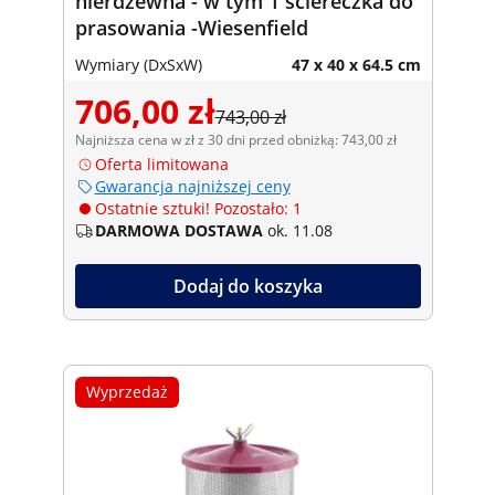
nierdzewna - w tym 1 ściereczka do
prasowania -Wiesenfield
Wymiary (DxSxW)
47 x 40 x 64.5 cm
706,00 zł
743,00 zł
Najniższa cena w zł z 30 dni przed obniżką: 743,00 zł
Oferta limitowana
Gwarancja najniższej ceny
Ostatnie sztuki! Pozostało: 1
DARMOWA DOSTAWA
ok. 11.08
Dodaj do koszyka
Wyprzedaż