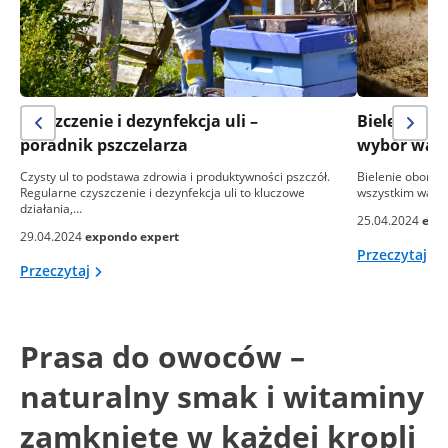
Czyszczenie i dezynfekcja uli –
Bielenie ob
poradnik pszczelarza
wybór wapna
Czysty ul to podstawa zdrowia i produktywności pszczół.
Bielenie obory to
Regularne czyszczenie i dezynfekcja uli to kluczowe
wszystkim ważny
działania,…
25.04.2024
exp
29.04.2024
expondo expert
Przeczytaj
Przeczytaj
Prasa do owoców –
naturalny smak i witaminy
zamknięte w każdej kropli