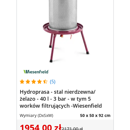
(5)
Hydroprasa - stal nierdzewna/
żelazo - 40 l - 3 bar - w tym 5
worków filtrujących -Wiesenfield
Wymiary (DxSxW)
50 x 50 x 92 cm
1954,00 zł
2171,00 zł