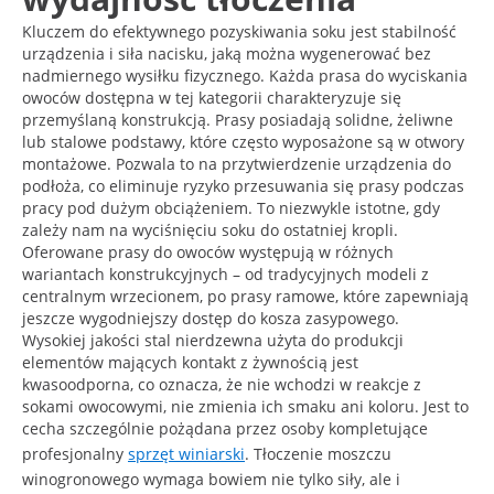
Kluczem do efektywnego pozyskiwania soku jest stabilność
urządzenia i siła nacisku, jaką można wygenerować bez
nadmiernego wysiłku fizycznego. Każda prasa do wyciskania
owoców dostępna w tej kategorii charakteryzuje się
przemyślaną konstrukcją. Prasy posiadają solidne, żeliwne
lub stalowe podstawy, które często wyposażone są w otwory
montażowe. Pozwala to na przytwierdzenie urządzenia do
podłoża, co eliminuje ryzyko przesuwania się prasy podczas
pracy pod dużym obciążeniem. To niezwykle istotne, gdy
zależy nam na wyciśnięciu soku do ostatniej kropli.
Oferowane prasy do owoców występują w różnych
wariantach konstrukcyjnych – od tradycyjnych modeli z
centralnym wrzecionem, po prasy ramowe, które zapewniają
jeszcze wygodniejszy dostęp do kosza zasypowego.
Wysokiej jakości stal nierdzewna użyta do produkcji
elementów mających kontakt z żywnością jest
kwasoodporna, co oznacza, że nie wchodzi w reakcje z
sokami owocowymi, nie zmienia ich smaku ani koloru. Jest to
cecha szczególnie pożądana przez osoby kompletujące
profesjonalny
sprzęt winiarski
. Tłoczenie moszczu
winogronowego wymaga bowiem nie tylko siły, ale i