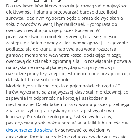
Dla użytkowników, którzy poszukują rozwiązań o najwyższej
efektywności i planują przetwarzać bardzo duże ilości
surowca, idealnym wyborem będzie prasa do wyciskania
soku z owoców w wersji hydraulicznej. Hydroprasa do
owoców zrewolucjonizuje proces tłoczenia. W
przeciwieństwie do modeli ręcznych, tutaj siłę mięśni
zastępuje ciśnienie wody z sieci wodociągowej. Urządzenie
podłącza się do kranu, a napływająca woda rozszerza
gumową membranę wewnątrz kosza, dociskając miazgę
owocową do ścianek z ogromną siłą. To rozwiązanie pozwala
na uzyskanie niespotykanej wydajności przy zerowym
nakładzie pracy fizycznej, co jest nieocenione przy produkcji
dziesiątek litrów soku dziennie.
Modele hydrauliczne, często o pojemnościach rzędu 40
litrów, wykonane są z najwyższej klasy stali nierdzewnej, co
zapewnia im odporność na korozję i uszkodzenia
mechaniczne. Dzięki takiemu rozwiązaniu proces przebiega
znacznie szybciej, a uzyskany moszcz jest wyjątkowo
klarowny. Po zakończeniu pracy, świeżo wytłoczony,
pasteryzowany sok można przelać w butelki lub umieścić w
dyspenserze do soków
, by serwować go gościom w
atrakcyjnej formie. Niezależnie od tego, czy decydujesz się