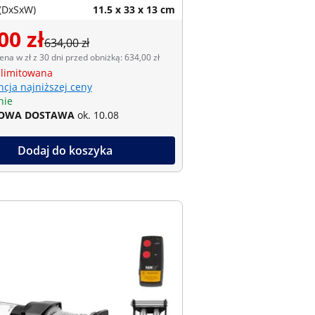
(DxSxW)
11.5 x 33 x 13 cm
00 zł
634,00 zł
ena w zł z 30 dni przed obniżką: 634,00 zł
 limitowana
cja najniższej ceny
nie
OWA DOSTAWA
ok. 10.08
Dodaj do koszyka