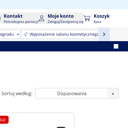
Kontakt
Moje konto
Koszyk
Potrzebujesz pomocy?
Zaloguj/Zarejestruj się
Kasa
 ogrodu
Wyposażenie salonu kosmetycznego
Sprzęt
Sortuj według:
daż