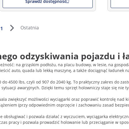
Sprawdź dostępność
Ostatnia
1
nego odzyskiwania pojazdu i 
zależność: na grząskim podłożu, na placu budowy, w lesie, na gos
eścić auto, quada lub lekką maszynę, a także dociągnąć ładunek 
0 do 4500 lbs, czyli od 907 do 2040 kg. To praktyczny zakres do za
tuacji awaryjnych. Dzięki temu sprzęt holowniczy staje się nie t
la zwiększyć możliwości wyciągarki oraz poprawić kontrolę nad ki
ciążeniem (przy odpowiednim osprzęcie i zachowaniu zasad bezpie
odnie obsługiwać i pozwala działać z wyczuciem, wyciągarka elektry
 czas pracy i pozwala prowadzić holowanie lub przeciąganie w spo