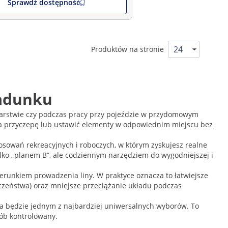
Sprawdź dostępność
Produktów na stronie
ładunku
podarstwie czy podczas pracy przy pojeździe w przydomowym
na przyczepę lub ustawić elementy w odpowiednim miejscu bez
stosowań rekreacyjnych i roboczych, w którym zyskujesz realne
ylko „planem B”, ale codziennym narzędziem do wygodniejszej i
erunkiem prowadzenia liny. W praktyce oznacza to łatwiejsze
czeństwa) oraz mniejsze przeciążanie układu podczas
czna będzie jednym z najbardziej uniwersalnych wyborów. To
sób kontrolowany.