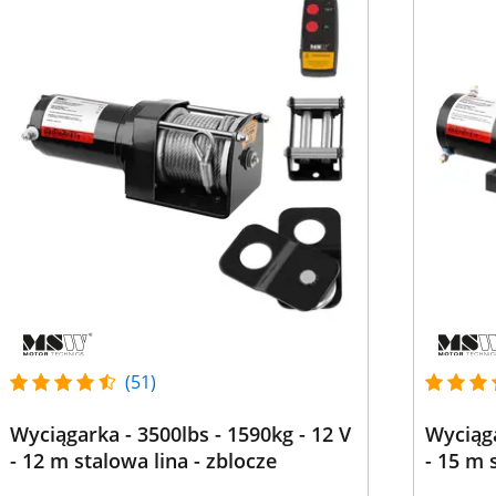
(51)
Wyciągarka - 3500lbs - 1590kg - 12 V
Wyciąga
- 12 m stalowa lina - zblocze
- 15 m 