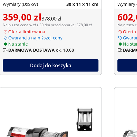
Wymiary (DxSxW)
30 x 11 x 11 cm
Wymiary 
359,00 zł
602,
378,00 zł
Najniższa cena w zł z 30 dni przed obniżką: 378,00 zł
Najniższa c
Oferta limitowana
Oferta
Gwarancja najniższej ceny
Gwaran
Na stanie
Na sta
DARMOWA DOSTAWA
ok. 10.08
DARM
Dodaj do koszyka