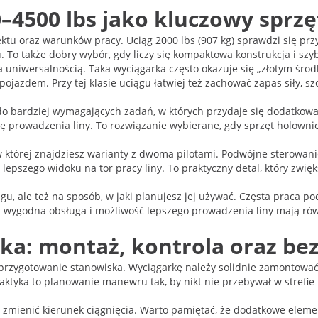
–4500 lbs jako kluczowy sprzę
tu oraz warunków pracy. Uciąg 2000 lbs (907 kg) sprawdzi się przy
To także dobry wybór, gdy liczy się kompaktowa konstrukcja i szyb
uniwersalnością. Taka wyciągarka często okazuje się „złotym środk
jazdem. Przy tej klasie uciągu łatwiej też zachować zapas siły, sz
 do bardziej wymagających zadań, w których przydaje się dodatkow
 prowadzenia liny. To rozwiązanie wybierane, gdy sprzęt holownic
 w której znajdziesz warianty z dwoma pilotami. Podwójne sterowani
lepszego widoku na tor pracy liny. To praktyczny detal, który zwi
u, ale też na sposób, w jaki planujesz jej używać. Częsta praca pod
ch wygodna obsługa i możliwość lepszego prowadzenia liny mają r
rka: montaż, kontrola oraz be
 przygotowanie stanowiska. Wyciągarkę należy solidnie zamontowa
aktyka to planowanie manewru tak, by nikt nie przebywał w strefie
b zmienić kierunek ciągnięcia. Warto pamiętać, że dodatkowe elem