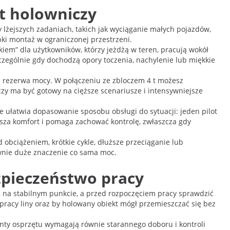
t holowniczy
 lżejszych zadaniach, takich jak wyciąganie małych pojazdów,
ki montaż w ograniczonej przestrzeni.
iem” dla użytkowników, którzy jeżdżą w teren, pracują wokół
czególnie gdy dochodzą opory toczenia, nachylenie lub miękkie
a rezerwa mocy. W połączeniu ze zbloczem 4 t możesz
zy ma być gotowy na cięższe scenariusze i intensywniejsze
e ułatwia dopasowanie sposobu obsługi do sytuacji: jeden pilot
ększa komfort i pomaga zachować kontrolę, zwłaszcza gdy
 obciążeniem, krótkie cykle, dłuższe przeciąganie lub
ównie duże znaczenie co sama moc.
zpieczeństwo pracy
ć na stabilnym punkcie, a przed rozpoczęciem pracy sprawdzić
 pracy liny oraz by holowany obiekt mógł przemieszczać się bez
enty osprzętu wymagają równie starannego doboru i kontroli