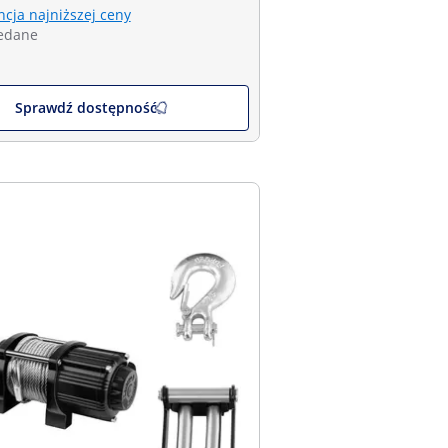
cja najniższej ceny
edane
Sprawdź dostępność