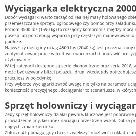
Wyciągarka elektryczna 2000
Dobór wyciągarki warto zacząć od realnej masy holowanego obiek
przemieszczanie sprzętu ogrodowego czy pomoc przy załadunku. 
Poziom 3500 lbs (1590 kg) to rozsądny kompromis między mocą a 
posesji lub potrzebują wsparcia przy częstszym manewrowaniu po
podłoże.
Najwyższy dostępny uciąg 4500 lbs (2040 kg) jest przeznaczony
zoptymalizować pracę w trudnych warunkach i poprawić precyzję
użytkowanie.
W tej kategorii dostępne są serie ekonomiczne oraz seria 2018,
może być używany bliżej pojazdu, drugi wtedy, gdy potrzebujesz 
pracujesz w pojedynkę.
Przy wyborze wyciągarki zwróć uwagę nie tylko na parametr uciąg
konieczność precyzyjnego „dociągania” to scenariusze, w który
Sprzęt holowniczy i wyciąga
Żeby sprzęt holowniczy działał pewnie, kluczowe jest poprawne
prowadzenie liny, kierunek naciągu i przestrzeń wokół. Dobra pr
nagłych zmian kierunku.
Zblocze 4 t pomaga, gdy chcesz zwiększyć możliwości układu lu